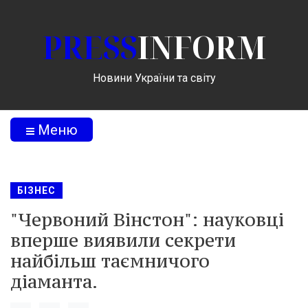
PRESS
INFORM
Новини України та світу
Меню
БІЗНЕС
"Червоний Вінстон": науковці
вперше виявили секрети
найбільш таємничого
діаманта.