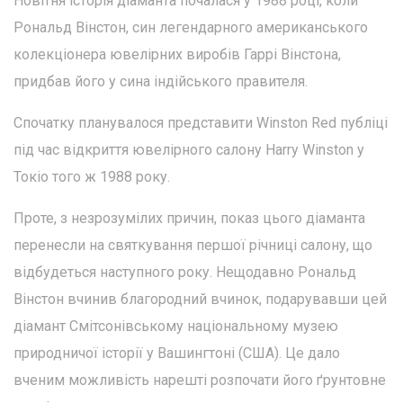
Новітня історія діаманта почалася у 1988 році, коли
Рональд Вінстон, син легендарного американського
колекціонера ювелірних виробів Гаррі Вінстона,
придбав його у сина індійського правителя.
Спочатку планувалося представити Winston Red публіці
під час відкриття ювелірного салону Harry Winston у
Токіо того ж 1988 року.
Проте, з незрозумілих причин, показ цього діаманта
перенесли на святкування першої річниці салону, що
відбудеться наступного року. Нещодавно Рональд
Вінстон вчинив благородний вчинок, подарувавши цей
діамант Смітсонівському національному музею
природничої історії у Вашингтоні (США). Це дало
вченим можливість нарешті розпочати його ґрунтовне