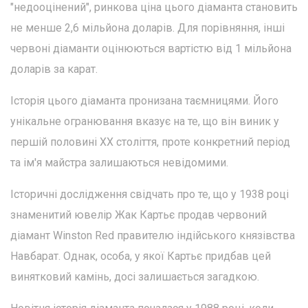
"недооцінений", ринкова ціна цього діаманта становить
не менше 2,6 мільйона доларів. Для порівняння, інші
червоні діаманти оцінюються вартістю від 1 мільйона
доларів за карат.
Історія цього діаманта пронизана таємницями. Його
унікальне огранювання вказує на те, що він виник у
першій половині XX століття, проте конкретний період
та ім'я майстра залишаються невідомими.
Історичні дослідження свідчать про те, що у 1938 році
знаменитий ювелір Жак Картьє продав червоний
діамант Winston Red правителю індійського князівства
Навбарат. Однак, особа, у якої Картьє придбав цей
винятковий камінь, досі залишається загадкою.