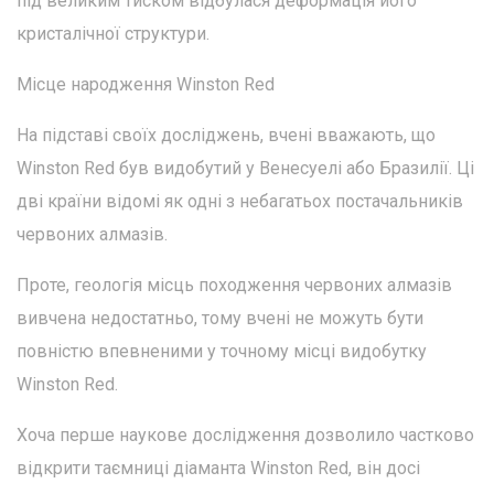
під великим тиском відбулася деформація його
кристалічної структури.
Місце народження Winston Red
На підставі своїх досліджень, вчені вважають, що
Winston Red був видобутий у Венесуелі або Бразилії. Ці
дві країни відомі як одні з небагатьох постачальників
червоних алмазів.
Проте, геологія місць походження червоних алмазів
вивчена недостатньо, тому вчені не можуть бути
повністю впевненими у точному місці видобутку
Winston Red.
Хоча перше наукове дослідження дозволило частково
відкрити таємниці діаманта Winston Red, він досі