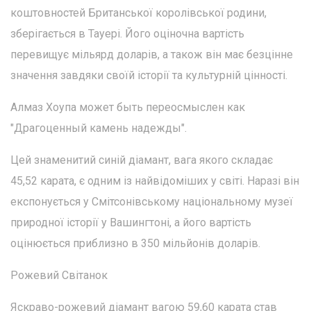
коштовностей Британської королівської родини,
зберігається в Тауері. Його оціночна вартість
перевищує мільярд доларів, а також він має безцінне
значення завдяки своїй історії та культурній цінності.
Алмаз Хоупа может быть переосмыслен как
"Драгоценный камень надежды".
Цей знаменитий синій діамант, вага якого складає
45,52 карата, є одним із найвідоміших у світі. Наразі він
експонується у Смітсонівському національному музеї
природної історії у Вашингтоні, а його вартість
оцінюється приблизно в 350 мільйонів доларів.
Рожевий Світанок
Яскраво-рожевий діамант вагою 59,60 карата став