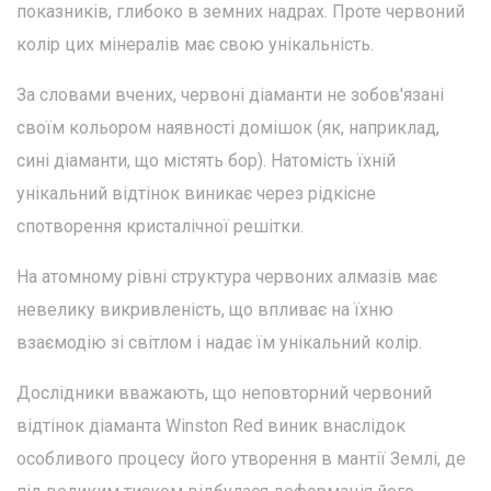
показників, глибоко в земних надрах. Проте червоний
колір цих мінералів має свою унікальність.
За словами вчених, червоні діаманти не зобов'язані
своїм кольором наявності домішок (як, наприклад,
сині діаманти, що містять бор). Натомість їхній
унікальний відтінок виникає через рідкісне
спотворення кристалічної решітки.
На атомному рівні структура червоних алмазів має
невелику викривленість, що впливає на їхню
взаємодію зі світлом і надає їм унікальний колір.
Дослідники вважають, що неповторний червоний
відтінок діаманта Winston Red виник внаслідок
особливого процесу його утворення в мантії Землі, де