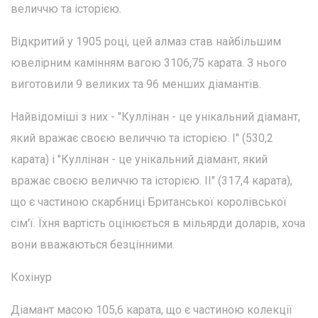
величчю та історією.
Відкритий у 1905 році, цей алмаз став найбільшим
ювелірним камінням вагою 3106,75 карата. З нього
виготовили 9 великих та 96 менших діамантів.
Найвідоміші з них - "Куллінан - це унікальний діамант,
який вражає своєю величчю та історією. I" (530,2
карата) і "Куллінан - це унікальний діамант, який
вражає своєю величчю та історією. II" (317,4 карата),
що є частиною скарбниці Британської королівської
сім'ї. Їхня вартість оцінюється в мільярди доларів, хоча
вони вважаються безцінними.
Кохінур
Діамант масою 105,6 карата, що є частиною колекції