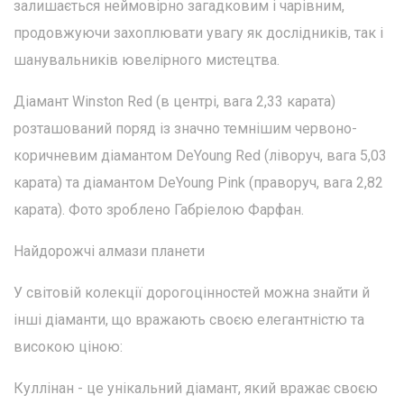
залишається неймовірно загадковим і чарівним,
продовжуючи захоплювати увагу як дослідників, так і
шанувальників ювелірного мистецтва.
Діамант Winston Red (в центрі, вага 2,33 карата)
розташований поряд із значно темнішим червоно-
коричневим діамантом DeYoung Red (ліворуч, вага 5,03
карата) та діамантом DeYoung Pink (праворуч, вага 2,82
карата). Фото зроблено Габріелою Фарфан.
Найдорожчі алмази планети
У світовій колекції дорогоцінностей можна знайти й
інші діаманти, що вражають своєю елегантністю та
високою ціною:
Куллінан - це унікальний діамант, який вражає своєю