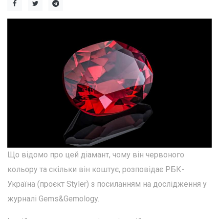
Що відомо про цей діамант, чому він червоного
кольору та скільки він коштує, розповідає РБК-
Україна (проєкт Styler) з посиланням на дослідження у
журналі Gems&Gemology.