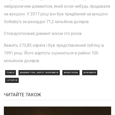
найдорожчим діамантом, який коли-небудь продавали
на аукціоні. У 2017 році він був придбаний на аукціоні
Sotheby's за рекордні 71,2 мільйона доларів.
Стовідсотковий діамант віком сто років
Важить 273,85 карата і був представлений публіці в
1991 році. Його вартість оцінюється в районі 100
мільйонів доларів.
ТОКІО
ВАШИНГТОН, ОКРУГ КОЛУМБІЯ
ВЕНЕСУЕЛА
БРАЗИЛІЯ
ІСТОРІЯ
ЧИТАЙТЕ ТАКОЖ