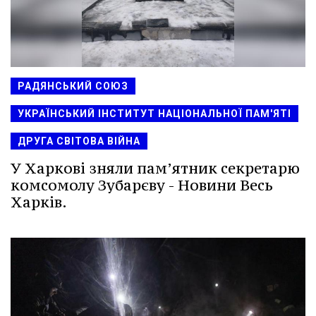
РАДЯНСЬКИЙ СОЮЗ
УКРАЇНСЬКИЙ ІНСТИТУТ НАЦІОНАЛЬНОЇ ПАМ'ЯТІ
ДРУГА СВІТОВА ВІЙНА
У Харкові зняли пам’ятник секретарю
комсомолу Зубарєву - Новини Весь
Харків.