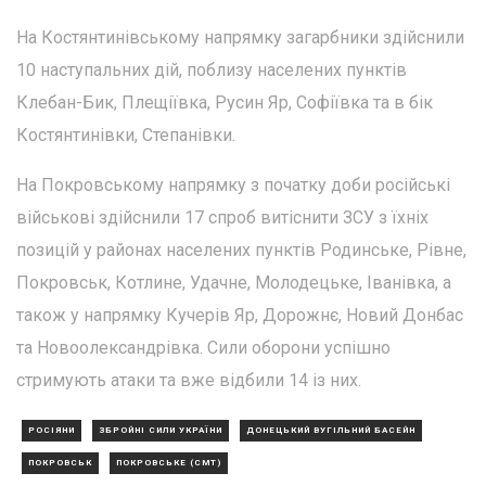
На Костянтинівському напрямку загарбники здійснили
10 наступальних дій, поблизу населених пунктів
Клебан-Бик, Плещіївка, Русин Яр, Софіївка та в бік
Костянтинівки, Степанівки.
На Покровському напрямку з початку доби російські
військові здійснили 17 спроб витіснити ЗСУ з їхніх
позицій у районах населених пунктів Родинське, Рівне,
Покровськ, Котлине, Удачне, Молодецьке, Іванівка, а
також у напрямку Кучерів Яр, Дорожнє, Новий Донбас
та Новоолександрівка. Сили оборони успішно
стримують атаки та вже відбили 14 із них.
РОСІЯНИ
ЗБРОЙНІ СИЛИ УКРАЇНИ
ДОНЕЦЬКИЙ ВУГІЛЬНИЙ БАСЕЙН
ПОКРОВСЬК
ПОКРОВСЬКЕ (СМТ)