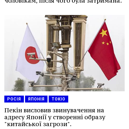
чоловікам, після чого була затримана.
РОСІЯ
ЯПОНІЯ
ТОКІО
Пекін висловив звинувачення на
адресу Японії у створенні образу
"китайської загрози".