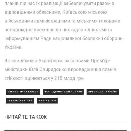
планів під час їх реалізації забезпечувати разом з
відповідними обласними, Київською міською
військовими адміністраціями та міськими головами
невідкладне внесення до них відповідних змін з
інформуванням Ради національної безпеки і оборони
України.
Як повідомляв Укрінформ, за словами Прем'єр-
міністерки Юлії Свириденко впровадження планів
стійкості оцінюється у 215 млрд грн.
ЕНЕРГЕТИЧНА ГАЛУЗЬ
ВОЛОДИМИР ЗЕЛЕНСЬКИЙ
ПРЕЗИДЕНТ УКРАЇНИ
ІНФРАСТРУКТУРА
УКРІНФОРМ
ЧИТАЙТЕ ТАКОЖ