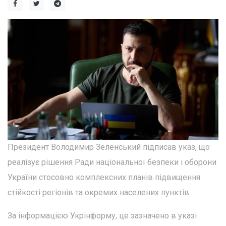
Президент Володимир Зеленський підписав указ, що
реалізує рішення Ради національної безпеки і оборони
України стосовно комплексних планів підвищення
стійкості регіонів та окремих населених пунктів.
За інформацією Укрінформу, це зазначено в указі