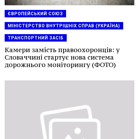
ЄВРОПЕЙСЬКИЙ СОЮЗ
МІНІСТЕРСТВО ВНУТРІШНІХ СПРАВ (УКРАЇНА)
ТРАНСПОРТНИЙ ЗАСІБ
Камери замість правоохоронців: у
Словаччині стартує нова система
дорожнього моніторингу (ФОТО)