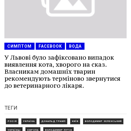
СИМПТОМ
FACEBOOK
ВОДА
У Львові було зафіксовано випадок
виявлення кота, хворого на сказ.
Власникам домашніх тварин
рекомендують терміново звернутися
до ветеринарного лікаря.
ТЕГИ
РОСІЯ
УКРАЇНА
ДОНАЛЬД ТРАМП
КИЇВ
ВОЛОДИМИР ЗЕЛЕНСЬКИЙ
УКРАЇНЦІ
ЄВРОПА
ВОЛОДИМИР ПУТІН