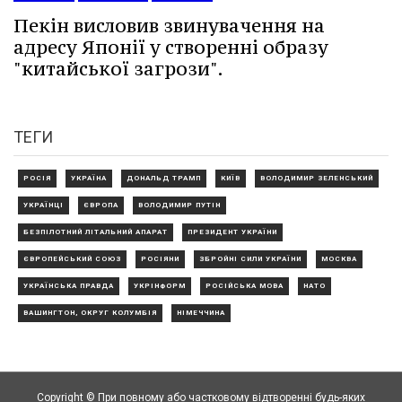
Пекін висловив звинувачення на
адресу Японії у створенні образу
"китайської загрози".
ТЕГИ
РОСІЯ
УКРАЇНА
ДОНАЛЬД ТРАМП
КИЇВ
ВОЛОДИМИР ЗЕЛЕНСЬКИЙ
УКРАЇНЦІ
ЄВРОПА
ВОЛОДИМИР ПУТІН
БЕЗПІЛОТНИЙ ЛІТАЛЬНИЙ АПАРАТ
ПРЕЗИДЕНТ УКРАЇНИ
ЄВРОПЕЙСЬКИЙ СОЮЗ
РОСІЯНИ
ЗБРОЙНІ СИЛИ УКРАЇНИ
МОСКВА
УКРАЇНСЬКА ПРАВДА
УКРІНФОРМ
РОСІЙСЬКА МОВА
НАТО
ВАШИНГТОН, ОКРУГ КОЛУМБІЯ
НІМЕЧЧИНА
Copyright © При повному або частковому відтворенні будь-яких