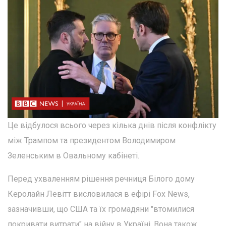
Це відбулося всього через кілька днів після конфлікту
між Трампом та президентом Володимиром
Зеленським в Овальному кабінеті.
Перед ухваленням рішення речниця Білого дому
Керолайн Левітт висловилася в ефірі Fox News,
зазначивши, що США та їх громадяни "втомилися
покривати витрати" на війну в Україні. Вона також