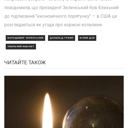
повідомила, що президент Зеленський був близький
до підписання "економічного порятунку" — в США це
розглядається як угода про корисні копалини.
ВОЛОДИМИР ЗЕЛЕНСЬКИЙ
ДОНАЛЬД ТРАМП
БІЛИЙ ДІМ
ОВАЛЬНИЙ КАБІНЕТ
ЧИТАЙТЕ ТАКОЖ