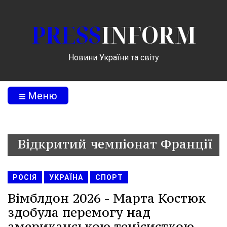
PRESS
INFORM
Новини України та світу
Меню
Відкритий чемпіонат Франції
РОСІЯ
УКРАЇНА
СПОРТ
Вімблдон 2026 - Марта Костюк
здобула перемогу над
американською тенісисткою.