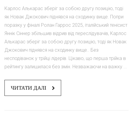
Карлос Алькарас зберіг за собою другу позицію, тоді
як Новак Джокович піднявся на сходинку вище. Попри
поразку у фіналі Ролан Гаррос 2025, італійський тенісист
Яннік Сіннер збільшив відрив від переслідувачів, Карлос
Алькарас зберіг за собою другу позицію, тоді як Новак
Джокович піднявся на сходинку вище.. Без
несподіванок у трійці лідерів. Цікаво, що перша трійка в
рейтингу залишилася без змін. Незважаючи на важку ...
ЧИТАТИ ДАЛІ