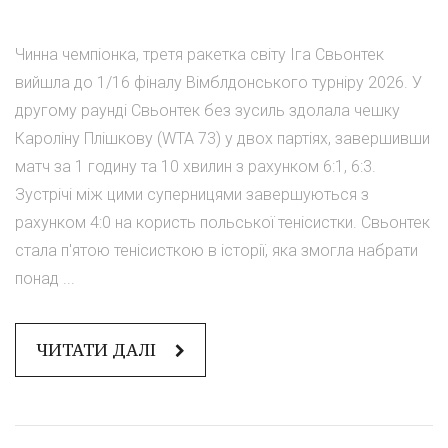
Чинна чемпіонка, третя ракетка світу Іга Свьонтек
вийшла до 1/16 фіналу Вімблдонського турніру 2026. У
другому раунді Свьонтек без зусиль здолала чешку
Кароліну Плішкову (WTA 73) у двох партіях, завершивши
матч за 1 годину та 10 хвилин з рахунком 6:1, 6:3.
Зустрічі між цими суперницями завершуються з
рахунком 4:0 на користь польської тенісистки. Свьонтек
стала п'ятою тенісисткою в історії, яка змогла набрати
понад ...
ЧИТАТИ ДАЛІ