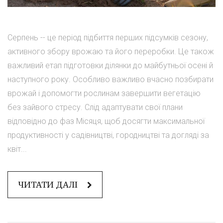
Серпень -- це період підбиття перших підсумків сезону,
активного збору врожаю та його переробки. Це також
важливий етап підготовки ділянки до майбутньої осені й
наступного року. Особливо важливо вчасно позбирати
врожай і допомогти рослинам завершити вегетацію
без зайвого стресу. Слід адаптувати свої плани
відповідно до фаз Місяця, щоб досягти максимальної
продуктивності у садівництві, городництві та догляді за
квіт...
ЧИТАТИ ДАЛІ