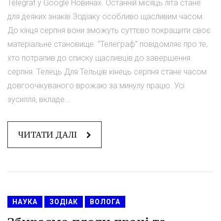
Telegraf у Google Новинах. Останній місяць літа стане
для деяких знаків Зодіаку особливо щасливим часом.
До кінця серпня вони зможуть суттєво покращити своє
матеріальне становище. "Телеграф" повідомляє про те,
хто потрапив до списку щасливців до завершення
серпня. Телець Для Тельців кінець серпня стане часом
довгоочікуваного врожаю за минулу працю. Усі
зусилля, вкладе...
ЧИТАТИ ДАЛІ
НАУКА
ЗОДІАК
ВОЛОГА