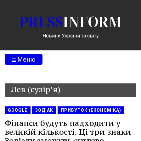
PRESS
INFORM
Новини України та світу
Меню
Лев (сузір’я)
GOOGLE
ЗОДІАК
ПРИБУТОК (ЕКОНОМІКА)
Фінанси будуть надходити у
великій кількості. Ці три знаки
Зодіаку зможуть суттєво