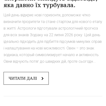
яка давно їх турбувала.
Цей день відкриє нові горизонти, допоможе чітко
визначити пріоритети та стане стартом для нового етапу
в житті. Астрологи підготували астрологічний прогноз
для всіх знаків Зодіаку на 22 липня 2026 року. Цей день
ідеально підходить для підбиття підсумків минулих справ
і налаштування на нові можливості. Овен – это знак
зодиака, который символизирует начало и активность.
Овни відчують потяг до швидких дій, проте сьогодн...
ЧИТАТИ ДАЛІ