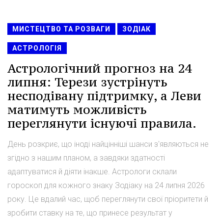
МИСТЕЦТВО ТА РОЗВАГИ
ЗОДІАК
АСТРОЛОГІЯ
Астрологічний прогноз на 24
липня: Терези зустрінуть
несподівану підтримку, а Леви
матимуть можливість
переглянути існуючі правила.
День розкриє, що іноді найцінніші шанси з'являються не
згідно з нашим планом, а завдяки здатності
адаптуватися й діяти інакше. Астрологи склали
гороскоп для кожного знаку Зодіаку на 24 липня 2026
року. Це вдалий час, щоб переглянути свої пріоритети й
зробити ставку на те, що принесе результат у