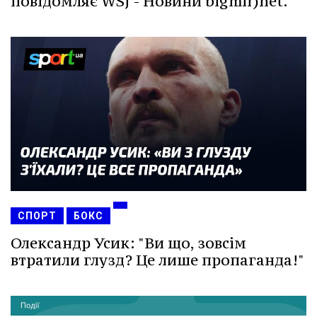
повідомляє WSJ - Новини bigmir)net.
СПОРТ
БОКС
Олександр Усик: "Ви що, зовсім
втратили глузд? Це лише пропаганда!"