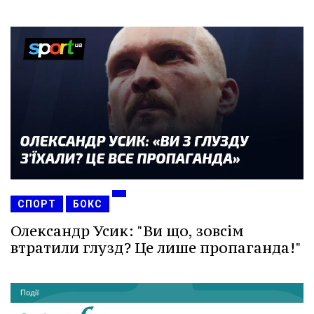
СПОРТ
БОКС
Олександр Усик: "Ви що, зовсім
втратили глузд? Це лише пропаганда!"