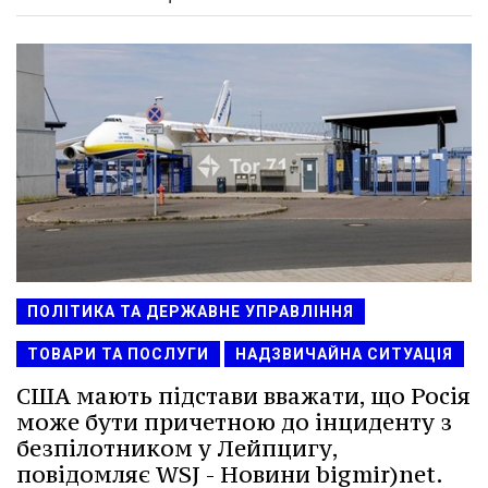
ПОЛІТИКА ТА ДЕРЖАВНЕ УПРАВЛІННЯ
ТОВАРИ ТА ПОСЛУГИ
НАДЗВИЧАЙНА СИТУАЦІЯ
США мають підстави вважати, що Росія
може бути причетною до інциденту з
безпілотником у Лейпцигу,
повідомляє WSJ - Новини bigmir)net.