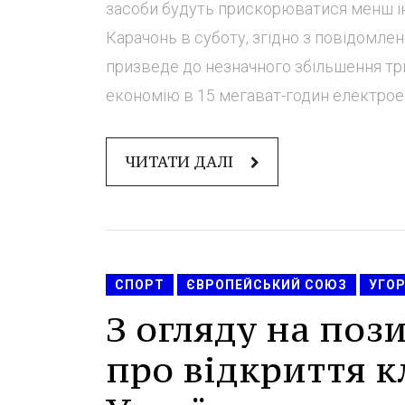
засоби будуть прискорюватися менш і
Карачонь в суботу, згідно з повідомле
призведе до незначного збільшення три
економію в 15 мегават-годин електроене
ЧИТАТИ ДАЛІ
СПОРТ
ЄВРОПЕЙСЬКИЙ СОЮЗ
УГО
З огляду на по
про відкриття кл