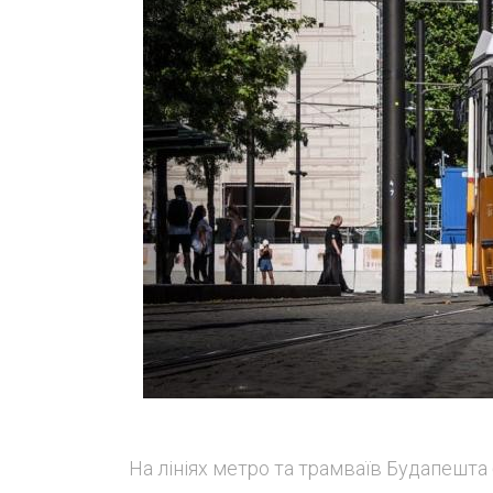
На лініях метро та трамваїв Будапешта