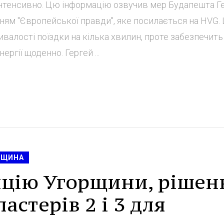
нтенсивно. Цю інформацію озвучив мер Будапешта Г
нням "Європейської правди", яке посилається на HVG.
валості поїздки на кілька хвилин, проте забезпечить
ргії щоденно. Гергей ...
РЩИНА
зицію Угорщини, рішен
астерів 2 і 3 для