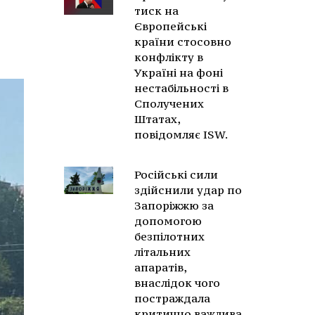
тиск на
Європейські
країни стосовно
конфлікту в
Україні на фоні
нестабільності в
Сполучених
Штатах,
повідомляє ISW.
Російські сили
здійснили удар по
Запоріжжю за
допомогою
безпілотних
літальних
апаратів,
внаслідок чого
постраждала
критично важлива