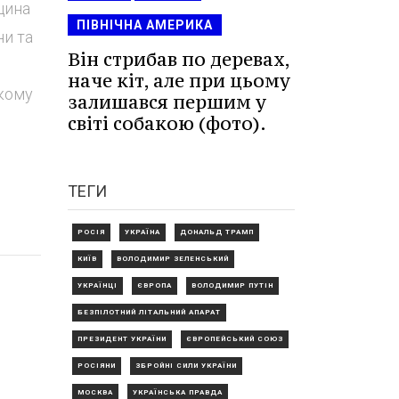
щина
ПІВНІЧНА АМЕРИКА
ни та
Він стрибав по деревах,
наче кіт, але при цьому
ькому
залишався першим у
світі собакою (фото).
ТЕГИ
РОСІЯ
УКРАЇНА
ДОНАЛЬД ТРАМП
КИЇВ
ВОЛОДИМИР ЗЕЛЕНСЬКИЙ
УКРАЇНЦІ
ЄВРОПА
ВОЛОДИМИР ПУТІН
БЕЗПІЛОТНИЙ ЛІТАЛЬНИЙ АПАРАТ
ПРЕЗИДЕНТ УКРАЇНИ
ЄВРОПЕЙСЬКИЙ СОЮЗ
РОСІЯНИ
ЗБРОЙНІ СИЛИ УКРАЇНИ
МОСКВА
УКРАЇНСЬКА ПРАВДА