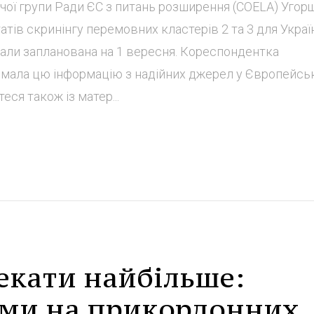
обочої групи Ради ЄС з питань розширення (COELA) Угор
тів скринінгу перемовних кластерів 2 та 3 для Украї
али запланована на 1 вересня. Кореспондентка
имала цю інформацію з надійних джерел у Європейс
еся також із матер...
екати найбільше:
гами на прикордонних