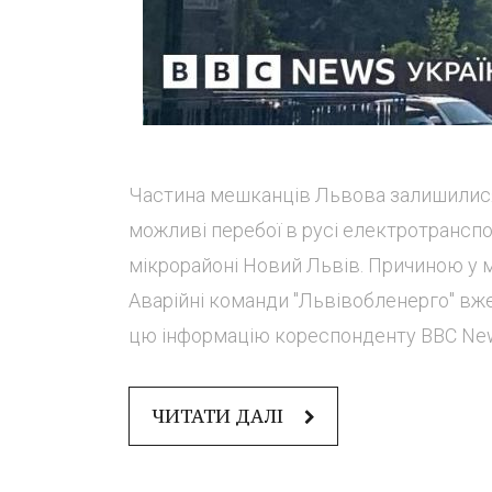
Частина мешканців Львова залишилися
можливі перебої в русі електротранспор
мікрорайоні Новий Львів. Причиною у 
Аварійні команди "Львівобленерго" вже
цю інформацію кореспонденту ВВС News 
ЧИТАТИ ДАЛІ