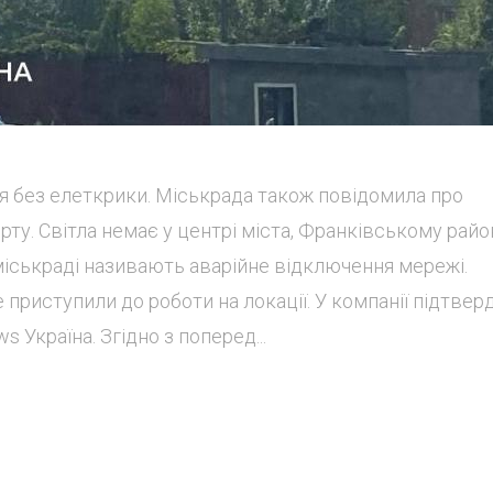
 без елеткрики. Міськрада також повідомила про
ту. Світла немає у центрі міста, Франківському район
міськраді називають аварійне відключення мережі.
 приступили до роботи на локації. У компанії підтвер
Україна. Згідно з поперед...