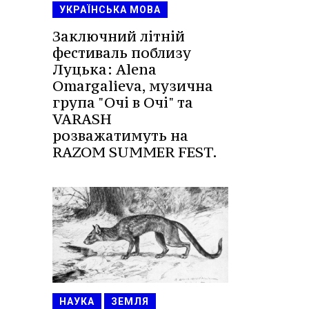
УКРАЇНСЬКА МОВА
Заключний літній
фестиваль поблизу
Луцька: Alena
Omargalieva, музична
група "Очі в Очі" та
VARASH
розважатимуть на
RAZOM SUMMER FEST.
НАУКА
ЗЕМЛЯ