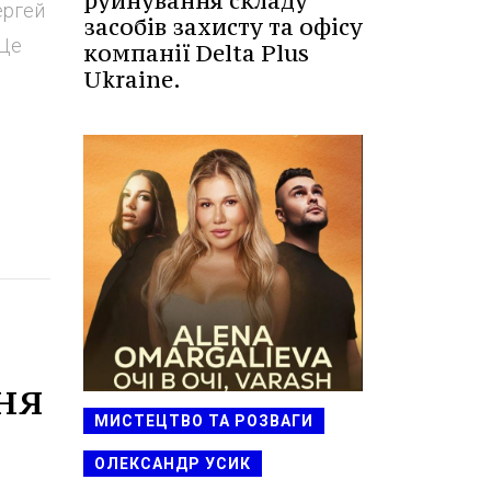
руйнування складу
ергей
засобів захисту та офісу
 Це
компанії Delta Plus
Ukraine.
ня
МИСТЕЦТВО ТА РОЗВАГИ
ОЛЕКСАНДР УСИК