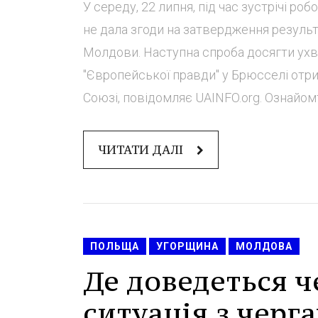
У середу, 22 липня, під час зустрічі р
не дала згоди на затвердження результа
Молдови. Наступна спроба досягти ухв
"Європейської правди" у Брюсселі отр
Союзі, повідомляє UAINFO.org. Ознайомт
ЧИТАТИ ДАЛІ
ПОЛЬЩА
УГОРЩИНА
МОЛДОВА
Де доведеться ч
ситуація з чер