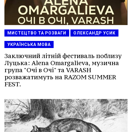
МИСТЕЦТВО ТА РОЗВАГИ
ОЛЕКСАНДР УСИК
УКРАЇНСЬКА МОВА
Заключний літній фестиваль поблизу
Луцька: Alena Omargalieva, музична
група "Очі в Очі" та VARASH
розважатимуть на RAZOM SUMMER
FEST.