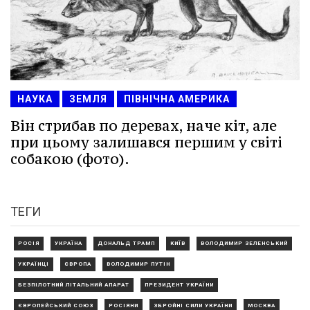
НАУКА
ЗЕМЛЯ
ПІВНІЧНА АМЕРИКА
Він стрибав по деревах, наче кіт, але
при цьому залишався першим у світі
собакою (фото).
ТЕГИ
РОСІЯ
УКРАЇНА
ДОНАЛЬД ТРАМП
КИЇВ
ВОЛОДИМИР ЗЕЛЕНСЬКИЙ
УКРАЇНЦІ
ЄВРОПА
ВОЛОДИМИР ПУТІН
БЕЗПІЛОТНИЙ ЛІТАЛЬНИЙ АПАРАТ
ПРЕЗИДЕНТ УКРАЇНИ
ЄВРОПЕЙСЬКИЙ СОЮЗ
РОСІЯНИ
ЗБРОЙНІ СИЛИ УКРАЇНИ
МОСКВА