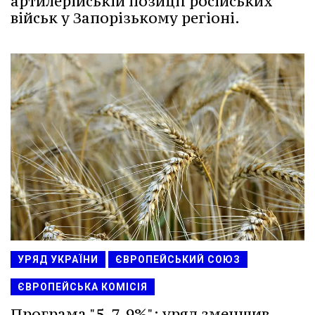
артилерійській позиції російських
військ у Запорізькому регіоні.
УРЯД УКРАЇНИ
ЄВРОПЕЙСЬКИЙ СОЮЗ
ЄВРОПЕЙСЬКА КОМІСІЯ
Програма "5-7-9%": уряд зменшив