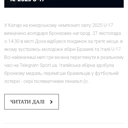
У Катарі на юніорському чемпіонаті світу 2025 U-17
визначено володаря бронзових нагород. 27 листопада
о 14:30 в місті Доха відбувся поєдинок за третє місце, в
якому зустрілись молодіжні збірні Бразилії та Італії U-17.
Всі найзначніші миті гри можна переглянути в реальному
часі на Telegram Sport.ua. Італійська збірна здобула
бронзову медаль, перемігши бразильців у футбольній
лотереї - серії післяматчевих пенальті (о...
ЧИТАТИ ДАЛІ