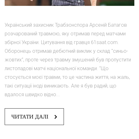
Український захисник Трабзонспора Арсеній Батагов
розчарований травмою, яку отримав перед матчами
збірної України. Цитування від гравця 61saat.com.
Оборонець отримав дебютний виклик у склад "синьо-
жовтих", проте через травму змушений був пропустити
листопадові матчі національної команди. "Що
стосується моєї травми, то це частина життя, на жаль,
такі ситуації іноді виникають. Але я був радий, що
вдалося швидко відно...
ЧИТАТИ ДАЛІ