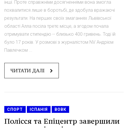
інші. Проте справжніми досягненнями вона змогла
похвалитися лише в боротьбі, де здобула вражаючі
результати. На перших своїх змаганнях Львівської
області Алла посіла третє місце, а згодом почала
отримувати стипендію -- близько 400 гривень. Тоді їй
було 17 років. У розмові з журналістом NV Андрієм
Павлечком ...
ЧИТАТИ ДАЛІ
СПОРТ
ІСПАНІЯ
ВОВК
Полісся та Епіцентр завершили