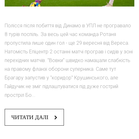
Полісся після побиття від Динамо в УПЛ не програвало
8 турів поспіль. За весь цей час команда Ротаня
пропустила лише один гол - ще 29 вересня від Вереса.
Натомість Епіцентр 2 останні матчі програв і сидів у зоні
перехідних матчів. "Вовки" швидко намацали слабкість
на правому фланзі оборони суперника. Саме тут
Брагару запустив у "коридор" Крушинського, але
Гайдучик не зміг підлаштуватися під дуже гострий
простріл Бо...
ЧИТАТИ ДАЛІ