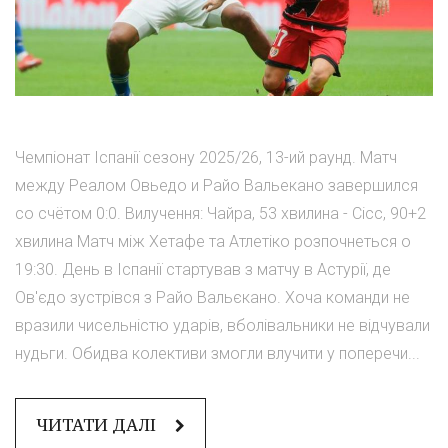
Чемпіонат Іспанії сезону 2025/26, 13-ий раунд. Матч
между Реалом Овьедо и Райо Вальекано завершился
со счётом 0:0. Вилучення: Чайра, 53 хвилина - Сісс, 90+2
хвилина Матч між Хетафе та Атлетіко розпочнеться о
19:30. День в Іспанії стартував з матчу в Астурії, де
Ов'єдо зустрівся з Райо Вальєкано. Хоча команди не
вразили чисельністю ударів, вболівальники не відчували
нудьги. Обидва колективи змогли влучити у поперечи...
ЧИТАТИ ДАЛІ