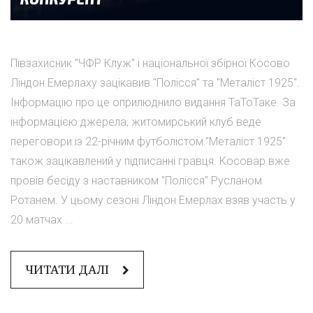
Півзахисник "ЧФР Клуж" і національної збірної Косово
Ліндон Емерлаху зацікавив "Полісся" та "Металіст 1925".
Інформацію про це оприлюднило видання ТаТоТаке. За
інформацією джерела, житомирський клуб веде
переговори із 22-річним футболістом."Металіст 1925"
також зацікавлений у підписанні гравця. Косовар вже
провів бесіду з наставником "Полісся" Русланом
Ротанем. У цьому сезоні Ліндон Емерлах взяв участь у
20 матчах ...
ЧИТАТИ ДАЛІ