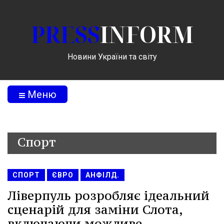
PRESS
INFORM
Новини України та світу
Меню
Спорт
СПОРТ
ЄВРО
АНФІЛД.
Ліверпуль розробляє ідеальний
сценарій для заміни Слота,
включаючи можливе