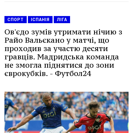
СПОРТ
ІСПАНІЯ
ЛІГА
Ов'єдо зумів утримати нічию з
Райо Вальєкано у матчі, що
проходив за участю десяти
гравців. Мадридська команда
не змогла піднятися до зони
єврокубків. - Футбол24