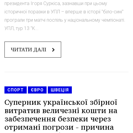
президента Ігоря Суркіса, зазнавши при цьому
історичної поразки в УПЛ – вперше в історії "біло-сині"
програли три матчі поспіль у національному чемпіонаті.
УПЛ, тур 13 "К...
ЧИТАТИ ДАЛІ
СПОРТ
ЄВРО
ШВЕЦІЯ
Суперник української збірної
витратив величезні кошти на
забезпечення безпеки через
отримані погрози - причина