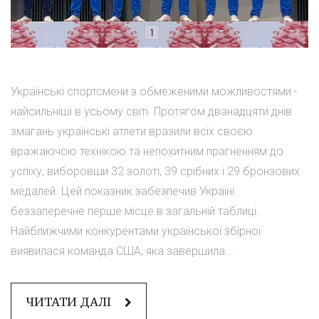
Українські спортсмени з обмеженими можливостями -
найсильніші в усьому світі. Протягом дванадцяти днів
змагань українські атлети вразили всіх своєю
вражаючою технікою та непохитним прагненням до
успіху, виборовши 32 золоті, 39 срібних і 29 бронзових
медалей. Цей показник забезпечив Україні
беззаперечне перше місце в загальній таблиці.
Найближчими конкурентами української збірної
виявилася команда США, яка завершила...
ЧИТАТИ ДАЛІ