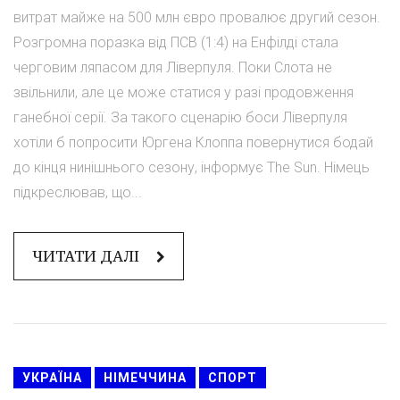
витрат майже на 500 млн євро провалює другий сезон.
Розгромна поразка від ПСВ (1:4) на Енфілді стала
черговим ляпасом для Ліверпуля. Поки Слота не
звільнили, але це може статися у разі продовження
ганебної серії. За такого сценарію боси Ліверпуля
хотіли б попросити Юргена Клоппа повернутися бодай
до кінця нинішнього сезону, інформує The Sun. Німець
підкреслював, що...
ЧИТАТИ ДАЛІ
УКРАЇНА
НІМЕЧЧИНА
СПОРТ