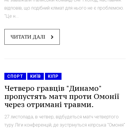
відповів, що подібний клімат для нього не є проблемою.
"Це н...
ЧИТАТИ ДАЛІ
СПОРТ
КИЇВ
КІПР
Четверо гравців "Динамо"
пропустять матч проти Омонії
через отримані травми.
27 листопада, в четвер, відбудеться матч четвертого
туру Ліги конференцій, де зустрінуться кіпрська "Омонія"