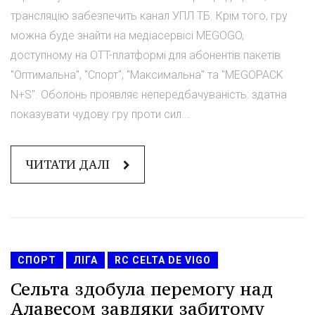
трансляцію забезпечить канал УПЛ ТБ. Крім того, гру
можна буде знайти на медіасервісі MEGOGO,
доступному на OTT-платформі для абонентів пакетів
"Оптимальна", "Спорт", "Максимальна" та "MEGOPACK
N+S". Оболонь проявляє непередбачуваність: здатна
показувати чудову гру проти сил...
ЧИТАТИ ДАЛІ
СПОРТ
ЛІГА
RC CELTA DE VIGO
Сельта здобула перемогу над
Алавесом завдяки забитому