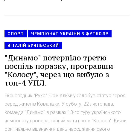
СПОРТ
ЧЕМПІОНАТ УКРАЇНИ З ФУТБОЛУ
ВІТАЛІЙ БУЯЛЬСЬКИЙ
"Динамо" потерпіло третю
поспіль поразку, програвши
"Колосу", через що вибуло з
топ-4 УПЛ.
Екснападник "Руха" Юрій Климчук здобув статус героя
серед жителів Ковалівки. У суботу, 22 листопада,
команда "Динамо" в рамках 13-го туру українського
чемпіонату провела виїзний матч проти "Колоса". Кияни
оригінально відзначили день народження свого