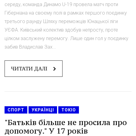
середу, команда Динамо U-19 провела матч проти
Гіберніана на своєму полі в рамках першого поєдинку
третього раунду Шляху переможців Юнацької ліги
УЄФА. Київський колектив здобув непросту, проте
цілком заслужену перемогу. Лише один гол у поєдинку
забив Владислав Зах...
ЧИТАТИ ДАЛІ
СПОРТ
УКРАЇНЦІ
ТОКІО
"Батьків більше не просила про
допомогу." У 17 років