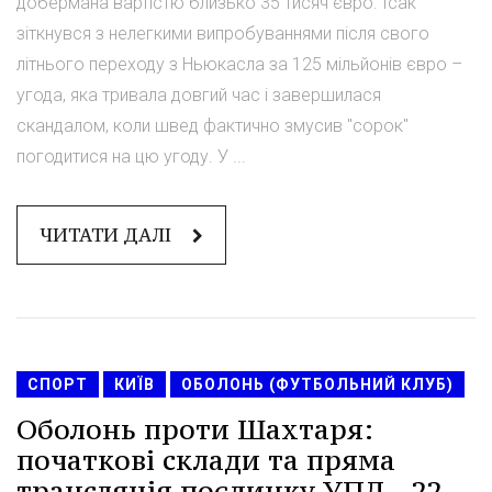
добермана вартістю близько 35 тисяч євро. Ісак
зіткнувся з нелегкими випробуваннями після свого
літнього переходу з Ньюкасла за 125 мільйонів євро –
угода, яка тривала довгий час і завершилася
скандалом, коли швед фактично змусив "сорок"
погодитися на цю угоду. У ...
ЧИТАТИ ДАЛІ
СПОРТ
КИЇВ
ОБОЛОНЬ (ФУТБОЛЬНИЙ КЛУБ)
Оболонь проти Шахтаря:
початкові склади та пряма
трансляція поєдинку УПЛ - 22