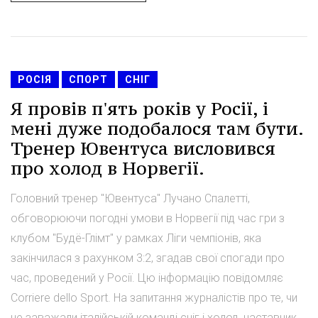
РОСІЯ
СПОРТ
СНІГ
Я провів п'ять років у Росії, і
мені дуже подобалося там бути.
Тренер Ювентуса висловився
про холод в Норвегії.
Головний тренер "Ювентуса" Лучано Спалетті,
обговорюючи погодні умови в Норвегії під час гри з
клубом "Будё-Глімт" у рамках Ліги чемпіонів, яка
закінчилася з рахунком 3:2, згадав свої спогади про
час, проведений у Росії. Цю інформацію повідомляє
Corriere dello Sport. На запитання журналістів про те, чи
не заважали італійській команді сніг і холод, наставник