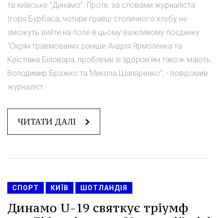
та київське "Динамо". Проте, за словами журналіста
Ігоря Бурбаса, чотири гравці столичного клубу не
зможуть вийти на поле в цьому важливому поєдинку.
"Окрім травмованих раніше Андрія Ярмоленка та
Крістіана Біловара, проблеми зі здоровʼям також мають
Володимир Бражко та Микола Шапаренко", - повідомив
журналіст....
ЧИТАТИ ДАЛІ
СПОРТ
КИЇВ
ШОТЛАНДІЯ
Динамо U-19 святкує тріумф