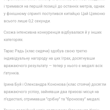
і тримався на першій позиції до останніх метрів, однак
у фінішному спринті поступився китайцю Цай Цзяюню
всього лише 0,2 секунди.
Схожа інтенсивна конкуренція відбувалася й у інших
категоріях.
Тарас Радь (клас сидячи) здобув свою третю
індивідуальну нагороду на цих Іграх, досягнувши
вражаючого результату — тепер у нього є медалі всіх
ґатунків.
Ірина Буй і Олександра Кононова (клас стоячи) досягли
вражаючого успіху, зайнявши два призові місця на
п'єдесталі, отримавши "срібну" та "бронзову" медалі.