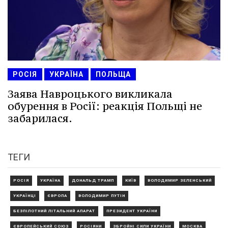
РОСІЯ
УКРАЇНА
ПОЛЬЩА
Заява Навроцького викликала
обурення в Росії: реакція Польщі не
забарилася.
ТЕГИ
РОСІЯ
УКРАЇНА
ДОНАЛЬД ТРАМП
КИЇВ
ВОЛОДИМИР ЗЕЛЕНСЬКИЙ
УКРАЇНЦІ
ЄВРОПА
ВОЛОДИМИР ПУТІН
БЕЗПІЛОТНИЙ ЛІТАЛЬНИЙ АПАРАТ
ПРЕЗИДЕНТ УКРАЇНИ
ЄВРОПЕЙСЬКИЙ СОЮЗ
РОСІЯНИ
ЗБРОЙНІ СИЛИ УКРАЇНИ
МОСКВА