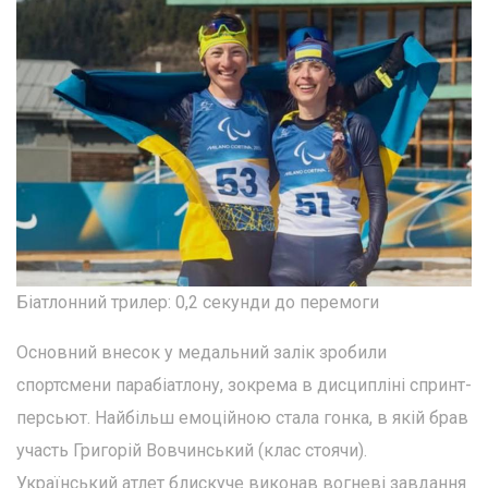
Біатлонний трилер: 0,2 секунди до перемоги
Основний внесок у медальний залік зробили
спортсмени парабіатлону, зокрема в дисципліні спринт-
персьют. Найбільш емоційною стала гонка, в якій брав
участь Григорій Вовчинський (клас стоячи).
Український атлет блискуче виконав вогневі завдання