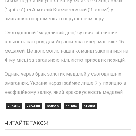
Також подвійний успіх святкували Олександр Казік
("срібло") та Анатолій Ковалевський ("бронза") у
змаганнях спортсменів із порушенням зору.
Сьогоднішній "медальний дощ" суттєво збільшив
кількість нагород для України, яка тепер має вже 16
медалей. Це допомогло нашій команді закріпитися на
4-му місці за загальною кількістю призових позицій.
Однак, через брак золотих медалей у сьогоднішніх
змаганнях, Україна наразі займає лише 7-у позицію в
неофіційному заліку, який враховує якість медалей.
УКРАЇНА
УКРАЇНЦІ
ЗОЛОТО
СРІБЛО
БРОНЗА
ЧИТАЙТЕ ТАКОЖ