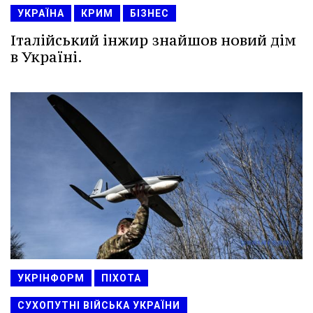
УКРАЇНА
КРИМ
БІЗНЕС
Італійський інжир знайшов новий дім
в Україні.
УКРІНФОРМ
ПІХОТА
СУХОПУТНІ ВІЙСЬКА УКРАЇНИ