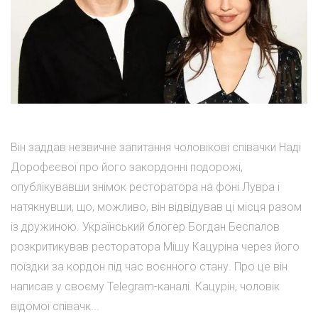
Він заддав незвичне запитання чоловікові співачки Наді
Дорофєєвої про його закордонні подорожі,
опублікувавши знімок ресторатора на фоні Лувра і
натякнувши, що, можливо, він відвідував ці місця разом
із дружиною. Український блогер Богдан Беспалов
розкритикував ресторатора Мішу Кацуріна через його
поїздки за кордон під час воєнного стану. Про це він
написав у своєму Telegram-каналі. Кацурін, чоловік
відомої співачк...