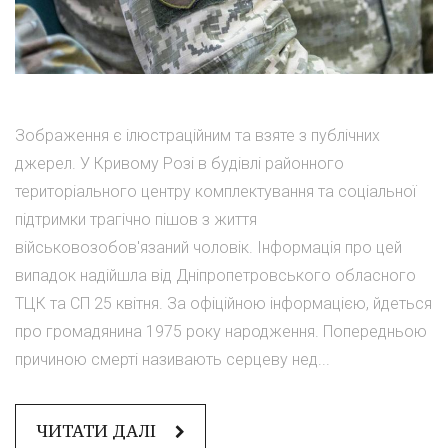
Зображення є ілюстраційним та взяте з публічних
джерел. У Кривому Розі в будівлі районного
територіального центру комплектування та соціальної
підтримки трагічно пішов з життя
військовозобов'язаний чоловік. Інформація про цей
випадок надійшла від Дніпропетровського обласного
ТЦК та СП 25 квітня. За офіційною інформацією, йдеться
про громадянина 1975 року народження. Попередньою
причиною смерті називають серцеву нед...
ЧИТАТИ ДАЛІ