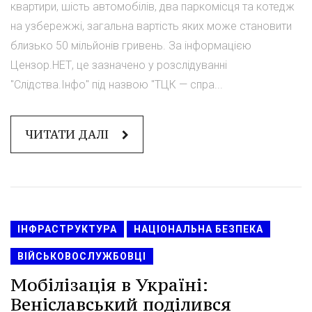
квартири, шість автомобілів, два паркомісця та котедж
на узбережжі, загальна вартість яких може становити
близько 50 мільйонів гривень. За інформацією
Цензор.НЕТ, це зазначено у розслідуванні
"Слідства.Інфо" під назвою "ТЦК — спра...
ЧИТАТИ ДАЛІ
ІНФРАСТРУКТУРА
НАЦІОНАЛЬНА БЕЗПЕКА
ВІЙСЬКОВОСЛУЖБОВЦІ
Мобілізація в Україні:
Веніславський поділився