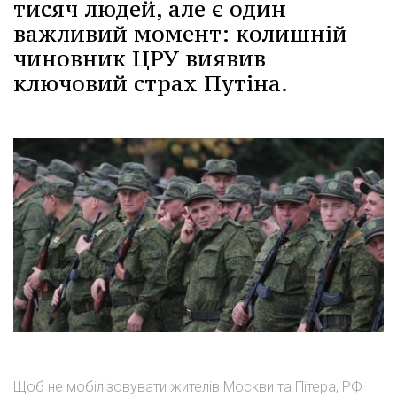
тисяч людей, але є один
важливий момент: колишній
чиновник ЦРУ виявив
ключовий страх Путіна.
Щоб не мобілізовувати жителів Москви та Пітера, РФ