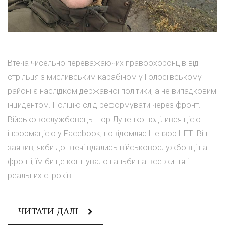
Втеча чисельно переважаючих правоохоронців від
стрільця з мисливським карабіном у Голосіївському
районі є наслідком державної політики, а не випадковим
інцидентом. Поліцію слід реформувати через фронт.
Військовослужбовець Ігор Луценко поділився цією
інформацією у Facebook, повідомляє Цензор.НЕТ. Він
заявив, якби до втечі вдались військовослужбовці на
фронті, їм би це коштувало ганьби на все життя і
реальних строків...
ЧИТАТИ ДАЛІ