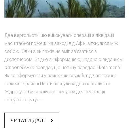
Два вертольоти, що виконували операції з ліквідації
масштабної пожежі на заході від Афін, зіткнулися між
собою. Один з екіпажів не зміг зв'язатися з
диспетчером. Згідно з інформацією, наданою виданням
"Європейська правда", цю новину передає Ekathimerini.
Як поінформували у пожежній службі, під час гасіння
пожежі в районі Псати зіткнулися два вертольоти.
"Відразу ж були залучені ресурси для реалізації
пошуково-рятув...
ЧИТАТИ ДАЛІ