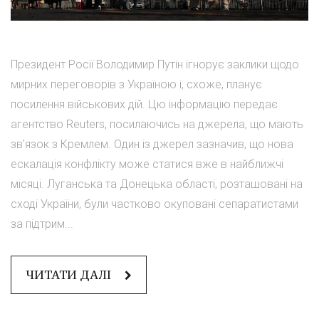
Президент Росії Володимир Путін ігнорує заклики щодо
мирних переговорів з Україною і, схоже, планує
посилення військових дій. Цю інформацію передає
агентство Reuters, посилаючись на джерела, що мають
зв'язок з Кремлем. Один із джерел зазначив, що нова
ескалація конфлікту може статися вже в найближчі
місяці. Луганська та Донецька області, розташовані на
сході України, були частково окуповані сепаратистами
за підтрим...
ЧИТАТИ ДАЛІ