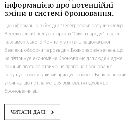
інформацією про потенційні
зміни в системі бронювання.
Цю інформацію в бесіді з "Телеграфом" озвучив Федір
Веніславський, депутат фракції "Слуга народу" та член
парламентського Комітету з питань національної
безпеки, оборони та розвідки. Водночас він заявив, що
не підтримує економічне бронювання для людей, адже
принцип плати за отримання права на бронювання
порушує конституційний принцип рівності. Веніславський
уточнив, що не планується змінювати підходи до
бронювання ві...
ЧИТАТИ ДАЛІ