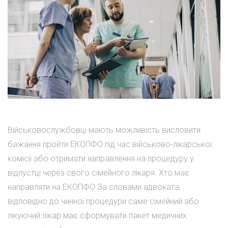
Військовослужбовці мають можливість висловити
бажання пройти ЕКОПФО під час військово-лікарської
комісії або отримати направлення на процедуру у
відпустці через свого сімейного лікаря. Хто має
направляти на ЕКОПФО За словами адвоката,
відповідно до чинної процедури саме сімейний або
лікуючий лікар має сформувати пакет медичних