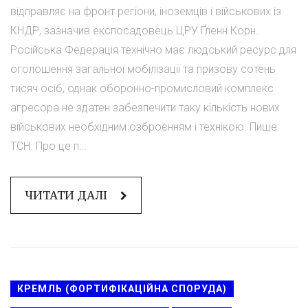
відправляє на фронт регіони, іноземців і військових із
КНДР, зазначив експосадовець ЦРУ Ґленн Корн.
Російська Федерація технічно має людський ресурс для
оголошення загальної мобілізації та призову сотень
тисяч осіб, однак оборонно-промисловий комплекс
агресора не здатен забезпечити таку кількість нових
військових необхідним озброєнням і технікою. Пише
ТСН. Про це п...
ЧИТАТИ ДАЛІ
КРЕМЛЬ (ФОРТИФІКАЦІЙНА СПОРУДА)