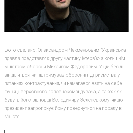
фото сделано: Олександром Чекменьовим "Українська
правда представляє другу частину інтерв'ю з колишнім
міністром оборони Михайлом Федоровим. У цій бесіді
він ділиться, чи підтримував оборонні підприємства у
питаннях контрактування, чи намагався взяти на себе
функції верховного головнокомандувача, а також які
будуть його відповіді Володимиру Зеленському, якщо
президент запропонує йому повернутися на посаду в
Міністе...