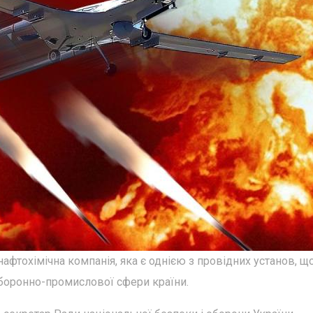
афтохімічна компанія, яка є однією з провідних установ, щ
оборонно-промислової сфери країни.