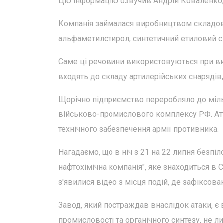
Цю інформацію озвучив Андрій Коваленко, 
Компанія займалася виробництвом складових
альфаметилстирол, синтетичний етиловий сп
Саме ці речовини використовуються при вир
входять до складу артилерійських снарядів, 
Щорічно підприємство переробляло до міль
військово-промислового комплексу РФ. Ата
технічного забезпечення армії противника.
Нагадаємо, що в ніч з 21 на 22 липня безп
нафтохімічна компанія", яке знаходиться в 
з'явилися відео з місця подій, де зафіксов
Завод, який постраждав внаслідок атаки, є
промисловості та органічного синтезу, не ли