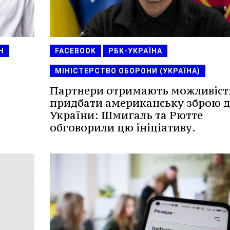
Н
FACEBOOK
РБК-УКРАЇНА
МІНІСТЕРСТВО ОБОРОНИ (УКРАЇНА)
Партнери отримають можливіст
придбати американську зброю д
України: Шмигаль та Рютте
обговорили цю ініціативу.