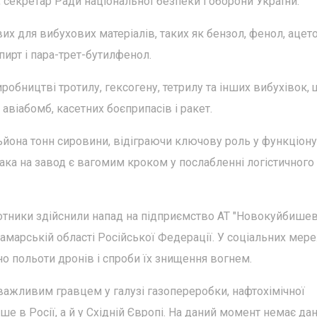
секретар Ради національної безпеки і оборони України.
 для вибухових матеріалів, таких як бензол, фенол, ацето
ирт і пара-трет-бутилфенол.
обництві тротилу, гексогену, тетрилу та інших вибухівок, 
авіабомб, касетних боєприпасів і ракет.
йона тонн сировини, відіграючи ключову роль у функціону
ка на завод є вагомим кроком у послабленні логістичного
ілотники здійснили напад на підприємство АТ "Новокуйбише
Самарській області Російської Федерації. У соціальних мер
ано польоти дронів і спроби їх знищення вогнем.
 важливим гравцем у галузі газопереробки, нафтохімічної
ше в Росії, а й у Східній Європі. На даний момент немає да