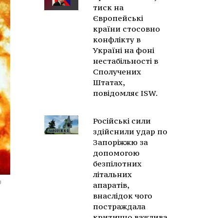
тиск на
Європейські
країни стосовно
конфлікту в
Україні на фоні
нестабільності в
Сполучених
Штатах,
повідомляє ISW.
Російські сили
здійснили удар по
Запоріжжю за
допомогою
безпілотних
літальних
о
апаратів,
внаслідок чого
постраждала
критично важлива