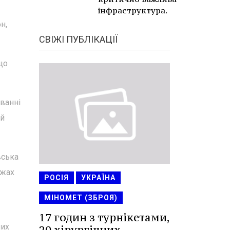
інфраструктура.
н,
СВІЖІ ПУБЛІКАЦІЇ
що
ванні
 й
вська
ежах
РОСІЯ
УКРАЇНА
МІНОМЕТ (ЗБРОЯ)
17 годин з турнікетами,
них
20 хірургічних