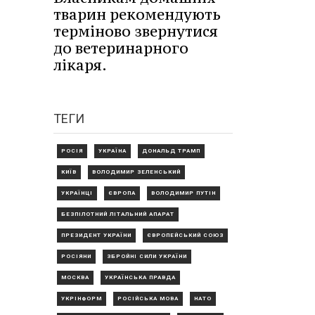
тварин рекомендують
терміново звернутися
до ветеринарного
лікаря.
ТЕГИ
РОСІЯ
УКРАЇНА
ДОНАЛЬД ТРАМП
КИЇВ
ВОЛОДИМИР ЗЕЛЕНСЬКИЙ
УКРАЇНЦІ
ЄВРОПА
ВОЛОДИМИР ПУТІН
БЕЗПІЛОТНИЙ ЛІТАЛЬНИЙ АПАРАТ
ПРЕЗИДЕНТ УКРАЇНИ
ЄВРОПЕЙСЬКИЙ СОЮЗ
РОСІЯНИ
ЗБРОЙНІ СИЛИ УКРАЇНИ
МОСКВА
УКРАЇНСЬКА ПРАВДА
УКРІНФОРМ
РОСІЙСЬКА МОВА
НАТО