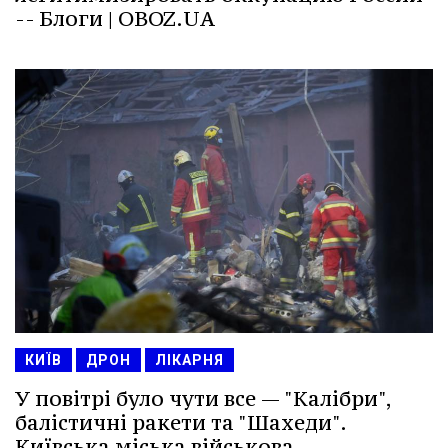
-- Блоги | OBOZ.UA
КИЇВ
ДРОН
ЛІКАРНЯ
У повітрі було чути все — "Калібри",
балістичні ракети та "Шахеди".
Київська міська військова