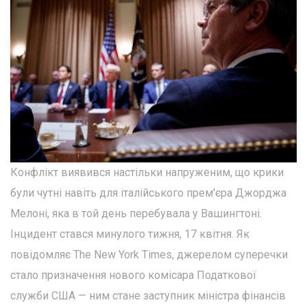
Конфлікт виявився настільки напруженим, що крики
були чутні навіть для італійського прем'єра Джорджа
Мелоні, яка в той день перебувала у Вашингтоні.
Інцидент стався минулого тижня, 17 квітня. Як
повідомляє The New York Times, джерелом суперечки
стало призначення нового комісара Податкової
служби США — ним стане заступник міністра фінансів