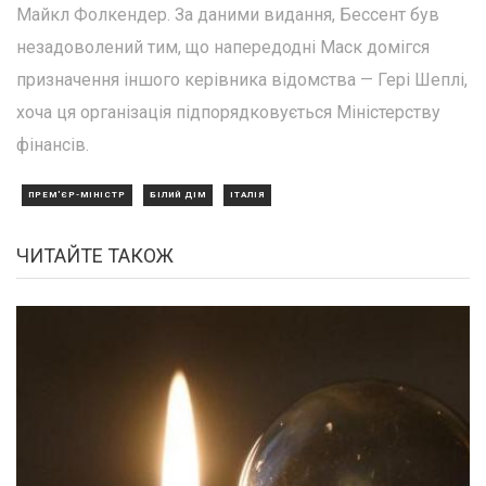
Майкл Фолкендер. За даними видання, Бессент був
незадоволений тим, що напередодні Маск домігся
призначення іншого керівника відомства — Гері Шеплі,
хоча ця організація підпорядковується Міністерству
фінансів.
ПРЕМ'ЄР-МІНІСТР
БІЛИЙ ДІМ
ІТАЛІЯ
ЧИТАЙТЕ ТАКОЖ