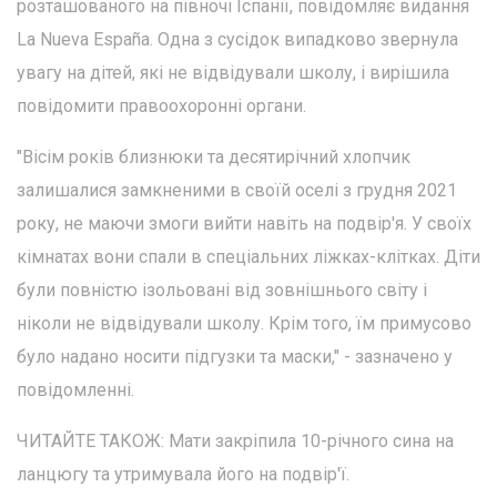
розташованого на півночі Іспанії, повідомляє видання
La Nueva España. Одна з сусідок випадково звернула
увагу на дітей, які не відвідували школу, і вирішила
повідомити правоохоронні органи.
"Вісім років близнюки та десятирічний хлопчик
залишалися замкненими в своїй оселі з грудня 2021
року, не маючи змоги вийти навіть на подвір'я. У своїх
кімнатах вони спали в спеціальних ліжках-клітках. Діти
були повністю ізольовані від зовнішнього світу і
ніколи не відвідували школу. Крім того, їм примусово
було надано носити підгузки та маски," - зазначено у
повідомленні.
ЧИТАЙТЕ ТАКОЖ: Мати закріпила 10-річного сина на
ланцюгу та утримувала його на подвір'ї.