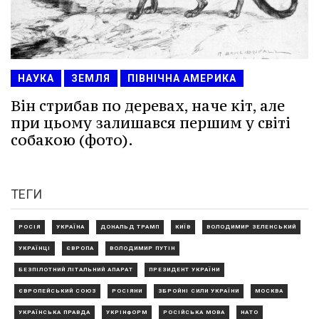
НАУКА
ЗЕМЛЯ
ПІВНІЧНА АМЕРИКА
Він стрибав по деревах, наче кіт, але
при цьому залишався першим у світі
собакою (фото).
ТЕГИ
РОСІЯ
УКРАЇНА
ДОНАЛЬД ТРАМП
КИЇВ
ВОЛОДИМИР ЗЕЛЕНСЬКИЙ
УКРАЇНЦІ
ЄВРОПА
ВОЛОДИМИР ПУТІН
БЕЗПІЛОТНИЙ ЛІТАЛЬНИЙ АПАРАТ
ПРЕЗИДЕНТ УКРАЇНИ
ЄВРОПЕЙСЬКИЙ СОЮЗ
РОСІЯНИ
ЗБРОЙНІ СИЛИ УКРАЇНИ
МОСКВА
УКРАЇНСЬКА ПРАВДА
УКРІНФОРМ
РОСІЙСЬКА МОВА
НАТО