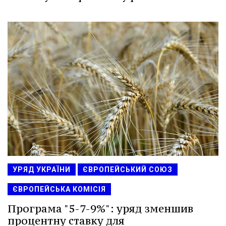
УРЯД УКРАЇНИ
ЄВРОПЕЙСЬКИЙ СОЮЗ
ЄВРОПЕЙСЬКА КОМІСІЯ
Програма "5-7-9%": уряд зменшив
процентну ставку для