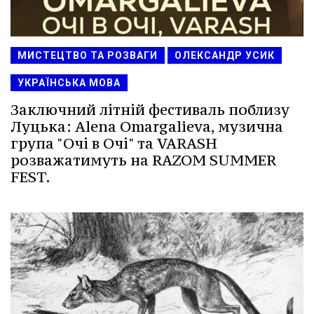
МИСТЕЦТВО ТА РОЗВАГИ
ОЛЕКСАНДР УСИК
УКРАЇНСЬКА МОВА
Заключний літній фестиваль поблизу
Луцька: Alena Omargalieva, музична
група "Очі в Очі" та VARASH
розважатимуть на RAZOM SUMMER
FEST.