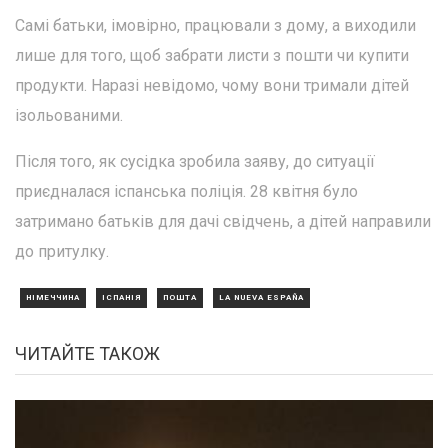
Самі батьки, імовірно, працювали з дому, а виходили
лише для того, щоб забрати листи з пошти чи купити
продукти. Наразі невідомо, чому вони тримали дітей
ізольованими.
Після того, як сусідка зробила заяву, до ситуації
приєдналася іспанська поліція. 28 квітня було
затримано батьків для дачі свідчень, а дітей направили
до притулку.
НІМЕЧЧИНА
ІСПАНІЯ
ПОШТА
LA NUEVA ESPAÑA
ЧИТАЙТЕ ТАКОЖ