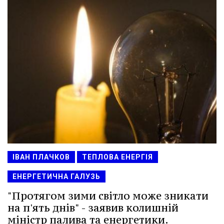
ІВАН ПЛАЧКОВ
ТЕПЛОВА ЕНЕРГІЯ
ЕНЕРГЕТИЧНА ГАЛУЗЬ
"Протягом зими світло може зникати
на п'ять днів" - заявив колишній
міністр палива та енергетики.