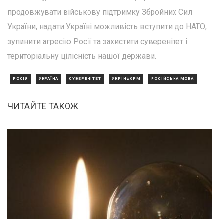
продовжувати військову підтримку Збройних Сил
України, надати Україні можливість вступити до НАТО,
зупинити агресію Росії та захистити суверенітет і
територіальну цілісність нашої держави.
РОСІЯ
УКРАЇНА
СУВЕРЕНІТЕТ
УКРІНФОРМ
РОСІЙСЬКА МОВА
ЧИТАЙТЕ ТАКОЖ