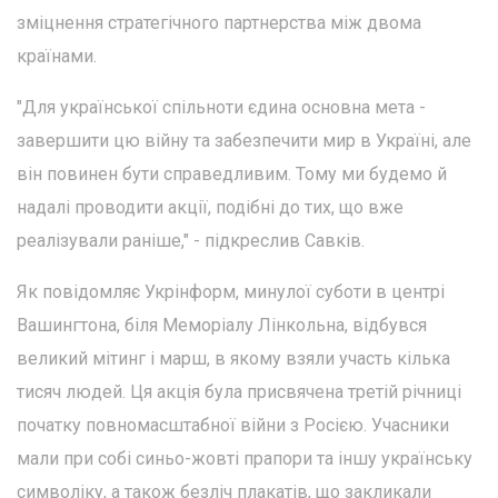
зміцнення стратегічного партнерства між двома
країнами.
"Для української спільноти єдина основна мета -
завершити цю війну та забезпечити мир в Україні, але
він повинен бути справедливим. Тому ми будемо й
надалі проводити акції, подібні до тих, що вже
реалізували раніше," - підкреслив Савків.
Як повідомляє Укрінформ, минулої суботи в центрі
Вашингтона, біля Меморіалу Лінкольна, відбувся
великий мітинг і марш, в якому взяли участь кілька
тисяч людей. Ця акція була присвячена третій річниці
початку повномасштабної війни з Росією. Учасники
мали при собі синьо-жовті прапори та іншу українську
символіку, а також безліч плакатів, що закликали