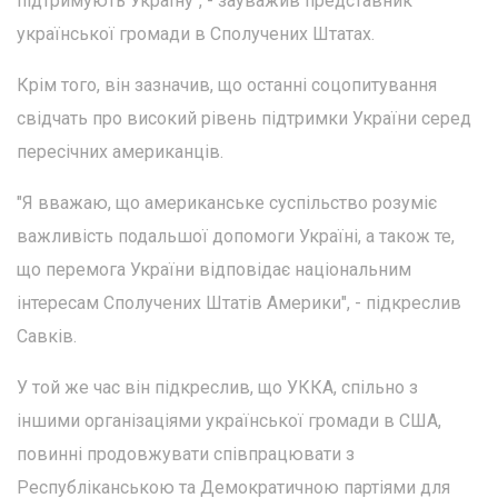
підтримують Україну", - зауважив представник
української громади в Сполучених Штатах.
Крім того, він зазначив, що останні соцопитування
свідчать про високий рівень підтримки України серед
пересічних американців.
"Я вважаю, що американське суспільство розуміє
важливість подальшої допомоги Україні, а також те,
що перемога України відповідає національним
інтересам Сполучених Штатів Америки", - підкреслив
Савків.
У той же час він підкреслив, що УККА, спільно з
іншими організаціями української громади в США,
повинні продовжувати співпрацювати з
Республіканською та Демократичною партіями для