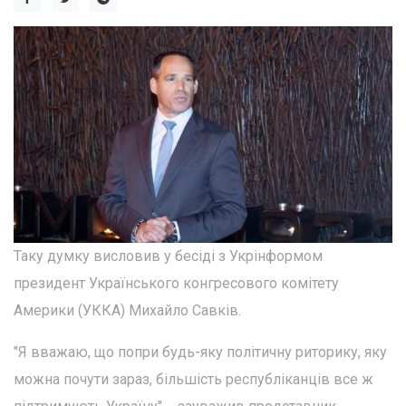
Таку думку висловив у бесіді з Укрінформом
президент Українського конгресового комітету
Америки (УККА) Михайло Савків.
"Я вважаю, що попри будь-яку політичну риторику, яку
можна почути зараз, більшість республіканців все ж