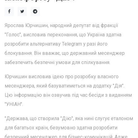
Ярослав Юрчишин, народний депутат від фракції
"Голос", висловив переконання, що Україна здатна
розробити альтернативу Telegram у разі його
блокування. Він вважає, що державний месенджер
забезпечить безпечні умови для спілкування.
Юрчишин висловив ідею про розробку власного
месенджера, який базуватиметься на додатку "Дія".
Цю інформацію він озвучив під час бесіди з виданням
"УНІАН".
"Держава, що створила "Дію", яка нині слугує еталоном
для багатьох країн, безумовно здатна розробити
безпечний месенджер для бізнес-комунікацій. Адже