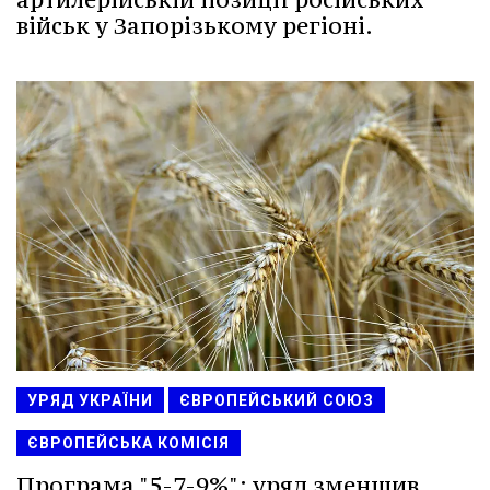
військ у Запорізькому регіоні.
УРЯД УКРАЇНИ
ЄВРОПЕЙСЬКИЙ СОЮЗ
ЄВРОПЕЙСЬКА КОМІСІЯ
Програма "5-7-9%": уряд зменшив