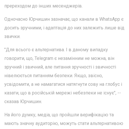
пререходом до інших месенджерів.
Одночасно Юрчишин зазначає, що канали в WhatsApp є
досить зручними, і адаптація до них залежить лише від
звички.
"Для всього є альтернатива. І в даному випадку
говорити, що, Telegram є незамінним не можна, він
зручний і звичний, але питання зручності і звичності
нівелюється питанням безпеки. Якщо, звісно,
усвідомити, а не намагатися натягнути сову на глобус і
казати, що в російській мережі небезпеки не існує", --
сказав Юрчишин.
На його думку, медіа, що пройшли верифікацію та
мають значну аудиторію, можуть стати альтернативою