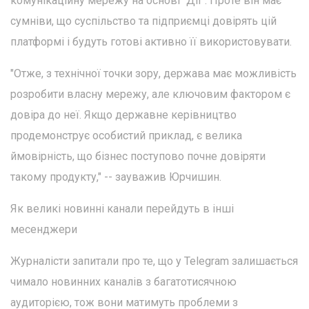
комунікаційну мережу на основі "Дії". Проте він має
сумніви, що суспільство та підприємці довірять цій
платформі і будуть готові активно її використовувати.
"Отже, з технічної точки зору, держава має можливість
розробити власну мережу, але ключовим фактором є
довіра до неї. Якщо державне керівництво
продемонструє особистий приклад, є велика
ймовірність, що бізнес поступово почне довіряти
такому продукту," -- зауважив Юрчишин.
Як великі новинні канали перейдуть в інші
месенджери
Журналісти запитали про те, що у Telegram залишається
чимало новинних каналів з багатотисячною
аудиторією, тож вони матимуть проблеми з