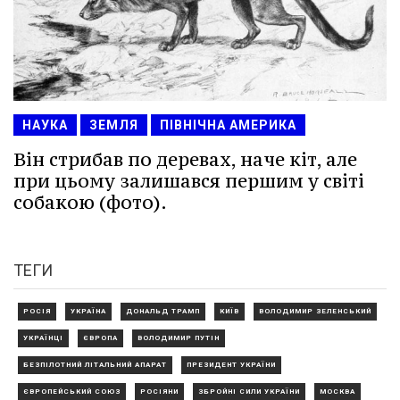
НАУКА
ЗЕМЛЯ
ПІВНІЧНА АМЕРИКА
Він стрибав по деревах, наче кіт, але
при цьому залишався першим у світі
собакою (фото).
ТЕГИ
РОСІЯ
УКРАЇНА
ДОНАЛЬД ТРАМП
КИЇВ
ВОЛОДИМИР ЗЕЛЕНСЬКИЙ
УКРАЇНЦІ
ЄВРОПА
ВОЛОДИМИР ПУТІН
БЕЗПІЛОТНИЙ ЛІТАЛЬНИЙ АПАРАТ
ПРЕЗИДЕНТ УКРАЇНИ
ЄВРОПЕЙСЬКИЙ СОЮЗ
РОСІЯНИ
ЗБРОЙНІ СИЛИ УКРАЇНИ
МОСКВА