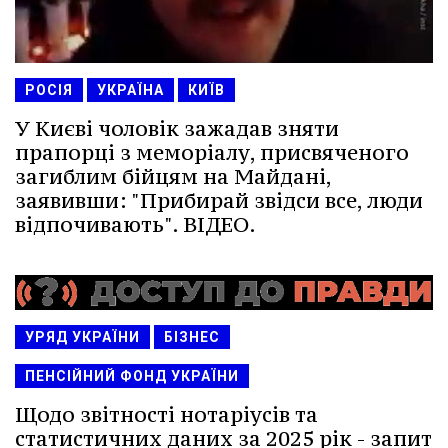
РОСІЯ
УКРАЇНА
КИЇВ
У Києві чоловік зажадав зняти
прапорці з меморіалу, присвяченого
загиблим бійцям на Майдані,
заявивши: "Прибирай звідси все, люди
відпочивають". ВІДЕО.
УРЯД УКРАЇНИ
БІЗНЕС
ПЕНСІЙНИЙ ФОНД УКРАЇНИ
Щодо звітності нотаріусів та
статистичних даних за 2025 рік - запит