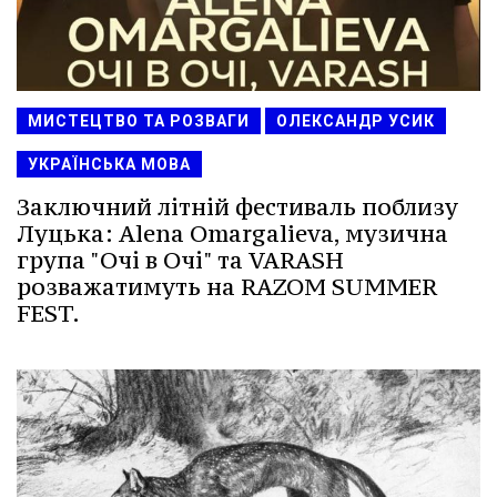
МИСТЕЦТВО ТА РОЗВАГИ
ОЛЕКСАНДР УСИК
УКРАЇНСЬКА МОВА
Заключний літній фестиваль поблизу
Луцька: Alena Omargalieva, музична
група "Очі в Очі" та VARASH
розважатимуть на RAZOM SUMMER
FEST.