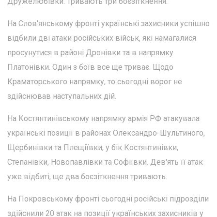
Дружелюбівки. Тривають три боєзіткнення.
На Слов'янському фронті українські захисники успішно
відбили дві атаки російських військ, які намагалися
просунутися в районі Дронівки та в напрямку
Платонівки. Один з боїв все ще триває. Щодо
Краматорського напрямку, то сьогодні ворог не
здійснював наступальних дій.
На Костянтинівському напрямку армія РФ атакувала
українські позиції в районах Олександро-Шультиного,
Щербинівки та Плещіївки, у бік Костянтинівки,
Степанівки, Новопавлівки та Софіївки. Дев'ять її атак
уже відбиті, ще два боєзіткнення тривають.
На Покровському фронті сьогодні російські підрозділи
здійснили 20 атак на позиції українських захисників у