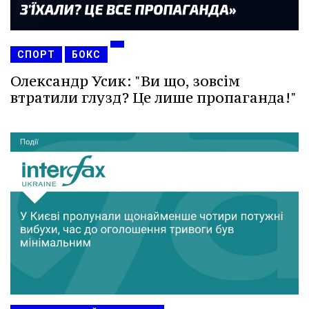
СПОРТ
БОКС
Олександр Усик: "Ви що, зовсім
втратили глузд? Це лише пропаганда!"