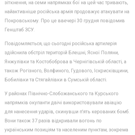
зіткнення, на семи напрямках бої на цей час тривають,
найактивніше російська армія продовжує атакувати на
Покровському. Про це ввечері 30 грудня повідомив
Генштаб ЗСУ.
Повідомляється, що сьогодні російська артилерія
здійснила обстріл територій Блешні, Ясної Поляни,
Янжулівки та Костобоброва в Чернігівській області, а
також Рогізного, Волфиного, Гудового, Іскрисківщини,
Бобилівки та Стягайлівки в Сумській області.
У районах Північно-Слобожанського та Курського
напрямків окупанти двічі використовували авіацію
для нанесення ударів, скинувши п’ять керованих бомб.
Вони також 37 разів відкривали вогонь по
українським позиціям та населеним пунктам, зокрема