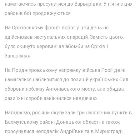
намагаючись просунутися до Варварівки. У п'яти з цих
районів бої продовжуються.
На Оріхівському фронті ворог у цей день не
здійснював наступальних операцій. Замість цього,
було скинуто керовані авіабомби на Оріхів і
Запоріжжя.
На Придніпровському напрямку війська Росії двічі
намагалися наблизитися до позицій українських Сил
оборони поблизу Антонівського мосту, але обидва
рази їхні спроби закінчилися невдачею.
Нагадаємо, росіяни окупували три населених пункти в
Бахмутському районі Донецької області, а також
просунулися неподалік Андріївки та в Мирнограді.