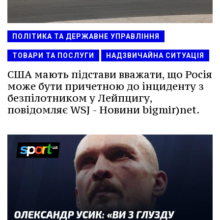
ПОЛІТИКА ТА ДЕРЖАВНЕ УПРАВЛІННЯ
ТОВАРИ ТА ПОСЛУГИ
НАДЗВИЧАЙНА СИТУАЦІЯ
США мають підстави вважати, що Росія
може бути причетною до інциденту з
безпілотником у Лейпцигу,
повідомляє WSJ - Новини bigmir)net.