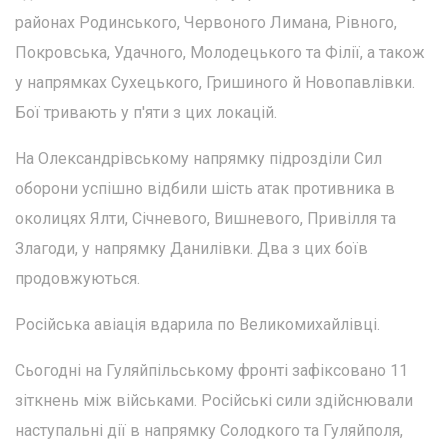
районах Родинського, Червоного Лимана, Рівного,
Покровська, Удачного, Молодецького та Філії, а також
у напрямках Сухецького, Гришиного й Новопавлівки.
Бої тривають у п'яти з цих локацій.
На Олександрівському напрямку підрозділи Сил
оборони успішно відбили шість атак противника в
околицях Ялти, Січневого, Вишневого, Привілля та
Злагоди, у напрямку Данилівки. Два з цих боїв
продовжуються.
Російська авіація вдарила по Великомихайлівці.
Сьогодні на Гуляйпільському фронті зафіксовано 11
зіткнень між військами. Російські сили здійснювали
наступальні дії в напрямку Солодкого та Гуляйполя,