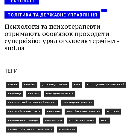
ТЕХНОЛОГІЇ
ПОЛІТИКА ТА ДЕРЖАВНЕ УПРАВЛІННЯ
Психологи та психотерапевти
отримають обов'язок проходити
супервізію: уряд оголосив терміни -
sud.ua
ТЕГИ
РОСІЯ
УКРАЇНА
ДОНАЛЬД ТРАМП
КИЇВ
ВОЛОДИМИР ЗЕЛЕНСЬКИЙ
УКРАЇНЦІ
ЄВРОПА
ВОЛОДИМИР ПУТІН
БЕЗПІЛОТНИЙ ЛІТАЛЬНИЙ АПАРАТ
ПРЕЗИДЕНТ УКРАЇНИ
ЄВРОПЕЙСЬКИЙ СОЮЗ
РОСІЯНИ
ЗБРОЙНІ СИЛИ УКРАЇНИ
МОСКВА
УКРАЇНСЬКА ПРАВДА
УКРІНФОРМ
РОСІЙСЬКА МОВА
НАТО
ВАШИНГТОН, ОКРУГ КОЛУМБІЯ
НІМЕЧЧИНА