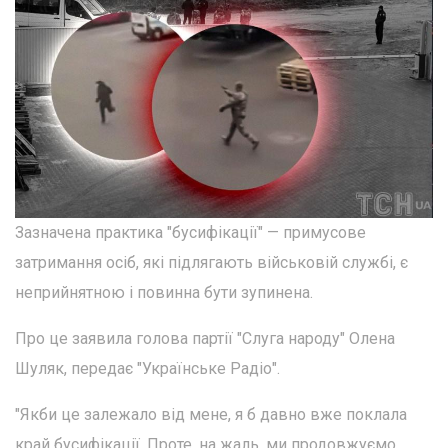
Зазначена практика "бусифікації" — примусове
затримання осіб, які підлягають військовій службі, є
неприйнятною і повинна бути зупинена.
Про це заявила голова партії "Слуга народу" Олена
Шуляк, передає "Українське Радіо".
"Якби це залежало від мене, я б давно вже поклала
край бусифікації. Проте, на жаль, ми продовжуємо