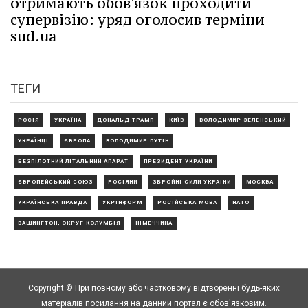
отримають обов'язок проходити
супервізію: уряд оголосив терміни -
sud.ua
ТЕГИ
РОСІЯ
УКРАЇНА
ДОНАЛЬД ТРАМП
КИЇВ
ВОЛОДИМИР ЗЕЛЕНСЬКИЙ
УКРАЇНЦІ
ЄВРОПА
ВОЛОДИМИР ПУТІН
БЕЗПІЛОТНИЙ ЛІТАЛЬНИЙ АПАРАТ
ПРЕЗИДЕНТ УКРАЇНИ
ЄВРОПЕЙСЬКИЙ СОЮЗ
РОСІЯНИ
ЗБРОЙНІ СИЛИ УКРАЇНИ
МОСКВА
УКРАЇНСЬКА ПРАВДА
УКРІНФОРМ
РОСІЙСЬКА МОВА
НАТО
ВАШИНГТОН, ОКРУГ КОЛУМБІЯ
НІМЕЧЧИНА
Copyright © При повному або частковому відтворенні будь-яких
матеріалів посилання на данний портал є обов'язковим.