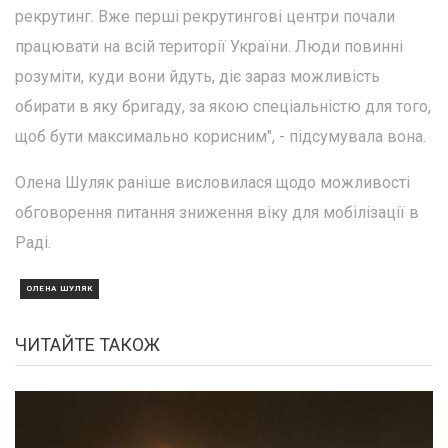
рекрутинг. Вже перші рекрутингові центри почали
працювати на всій території України. Люди повинні
розуміти, куди вони йдуть, діє зараз можливість
обирати в яку бригаду, за якою спеціальністю для того,
щоб бути максимально корисним", - підсумувала вона.
Олена Шуляк раніше висловилася щодо можливості
обговорення питання зниження віку для мобілізації в
Раді.
ОЛЕНА ШУЛЯК
ЧИТАЙТЕ ТАКОЖ