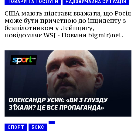
ТОВАРИ ТА ПОСЛУГИ
НАДЗВИЧАЙНА СИТУАЦІЯ
США мають підстави вважати, що Росія
може бути причетною до інциденту з
безпілотником у Лейпцигу,
повідомляє WSJ - Новини bigmir)net.
СПОРТ
БОКС