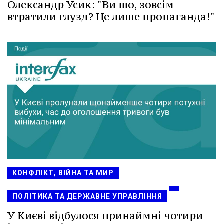
Олександр Усик: "Ви що, зовсім
втратили глузд? Це лише пропаганда!"
КОНФЛІКТ, ВІЙНА ТА МИР
ПОЛІТИКА ТА ДЕРЖАВНЕ УПРАВЛІННЯ
У Києві відбулося принаймні чотири