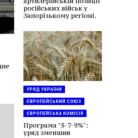
артилерійській позиції
російських військ у
Запорізькому регіоні.
дне
УРЯД УКРАЇНИ
ЄВРОПЕЙСЬКИЙ СОЮЗ
ЄВРОПЕЙСЬКА КОМІСІЯ
Програма "5-7-9%":
уряд зменшив