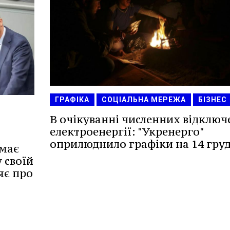
ГРАФІКА
СОЦІАЛЬНА МЕРЕЖА
БІЗНЕС
В очікуванні численних відключ
електроенергії: "Укренерго"
оприлюднило графіки на 14 груд
ймає
у своїй
яє про