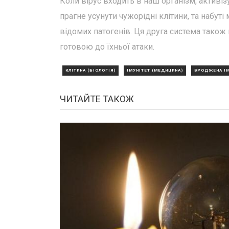
Коли вірус входить в наш організм, активіз
прагне усунути чужорідні клітини, та набут
відомих патогенів. Ця друга система також 
готовою до їхньої атаки.
КЛІТИНА (БІОЛОГІЯ)
ІМУНІТЕТ (МЕДИЦИНА)
ВРОДЖЕНА І
ЧИТАЙТЕ ТАКОЖ