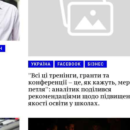
Н
УКРАЇНА
FACEBOOK
БІЗНЕС
''Всі ці тренінги, гранти та
конференції – це, як кажуть, мер
петля'': аналітик поділився
рекомендаціями щодо підвище
якості освіти у школах.