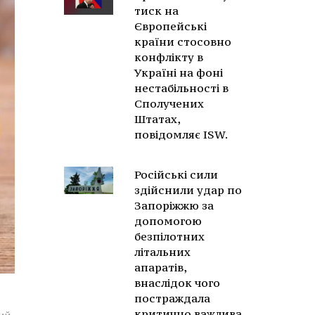
тиск на
Європейські
країни стосовно
конфлікту в
Україні на фоні
нестабільності в
Сполучених
Штатах,
повідомляє ISW.
Російські сили
здійснили удар по
Запоріжжю за
допомогою
безпілотних
літальних
апаратів,
внаслідок чого
постраждала
критично важлива