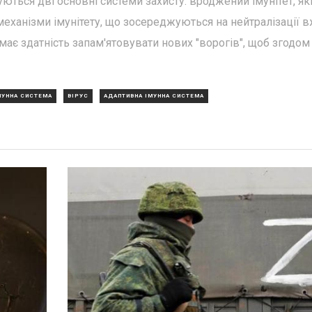
уються дві основні системи захисту: вроджений імунітет, як
і механізми імунітету, що зосереджуються на нейтралізації 
має здатність запам'ятовувати нових "ворогів", щоб згодом
МУННА СИСТЕМА
ВІРУС
АДАПТИВНА ІМУННА СИСТЕМА