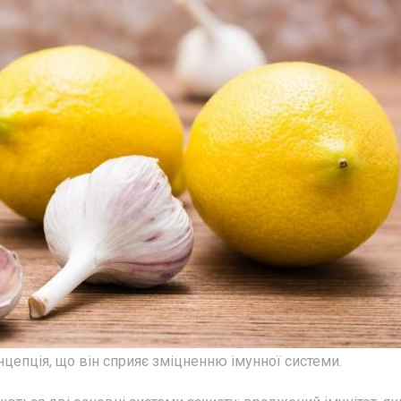
епція, що він сприяє зміцненню імунної системи.