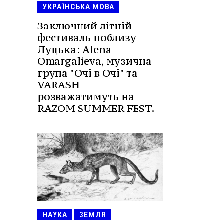
УКРАЇНСЬКА МОВА
Заключний літній
фестиваль поблизу
Луцька: Alena
Omargalieva, музична
група "Очі в Очі" та
VARASH
розважатимуть на
RAZOM SUMMER FEST.
НАУКА
ЗЕМЛЯ