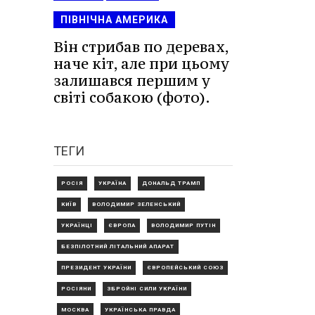
ПІВНІЧНА АМЕРИКА
Він стрибав по деревах,
наче кіт, але при цьому
залишався першим у
світі собакою (фото).
ТЕГИ
РОСІЯ
УКРАЇНА
ДОНАЛЬД ТРАМП
КИЇВ
ВОЛОДИМИР ЗЕЛЕНСЬКИЙ
УКРАЇНЦІ
ЄВРОПА
ВОЛОДИМИР ПУТІН
БЕЗПІЛОТНИЙ ЛІТАЛЬНИЙ АПАРАТ
ПРЕЗИДЕНТ УКРАЇНИ
ЄВРОПЕЙСЬКИЙ СОЮЗ
РОСІЯНИ
ЗБРОЙНІ СИЛИ УКРАЇНИ
МОСКВА
УКРАЇНСЬКА ПРАВДА