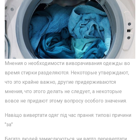
Мнения о необходимости виворачивания одежды во
время стирки разделяются. Некоторые утверждают,
что это крайне важно, другие придерживаются
мнения, что этого делать не следует, а некоторые
вовсе не придают этому вопросу особого значения.
Навіщо вивертати одяг під час прання: типові причини
"за"
Багато людей замислюються, чи варто перевертати