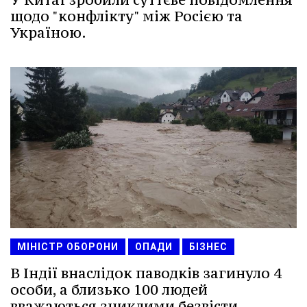
щодо "конфлікту" між Росією та
Україною.
МІНІСТР ОБОРОНИ
ОПАДИ
БІЗНЕС
В Індії внаслідок паводків загинуло 4
особи, а близько 100 людей
вважаються зниклими безвісти.