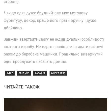
стороні);
* якщо одяг дуже брудний, але має металеву
фурнітуру, декор, краще його прати вручну і дуже
дбайливо.
Завжди звертайте увагу на індивідуальні особливості
кожного виробу. Не варто поспішати і кидати всі речі
разом до барабана машинки. Правильно вивернутий
одяг прослужить набагато довше.
ОДЯГ
ПРАЛЬНЯ
БАРАБАН
ШКАРПЕТКА
ЧИТАЙТЕ ТАКОЖ