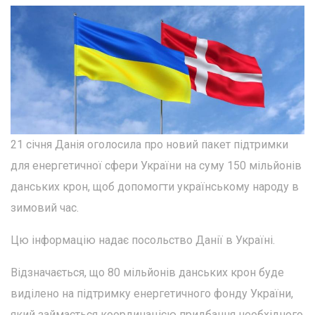
21 січня Данія оголосила про новий пакет підтримки
для енергетичної сфери України на суму 150 мільйонів
данських крон, щоб допомогти українському народу в
зимовий час.
Цю інформацію надає посольство Данії в Україні.
Відзначається, що 80 мільйонів данських крон буде
виділено на підтримку енергетичного фонду України,
який займається координацією придбання необхідного