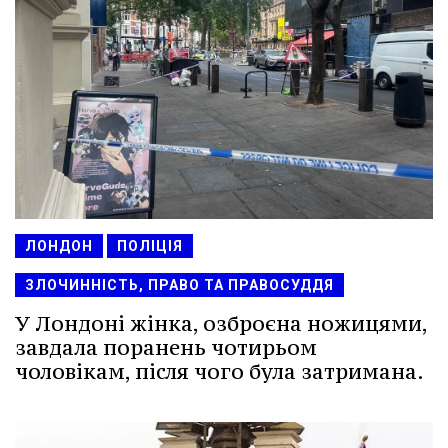
ЛОНДОН
ПОЛІЦІЯ
ЗЛОЧИННІСТЬ, ПРАВО ТА ПРАВОСУДДЯ
У Лондоні жінка, озброєна ножицями,
завдала поранень чотирьом
чоловікам, після чого була затримана.