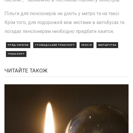
Пільги для пенсіонерів не діють у метро та на таксі.
Крім того, для подорожей між містами в автобусах та
поїздах пенсіонерам необхідно придбати квиток.
УРЯД УКРАЇНИ
ГРОМАДСЬКИЙ ТРАНСПОРТ
ПЕНСІЯ
МАРШРУТКА
ТРАНСПОРТ
ЧИТАЙТЕ ТАКОЖ