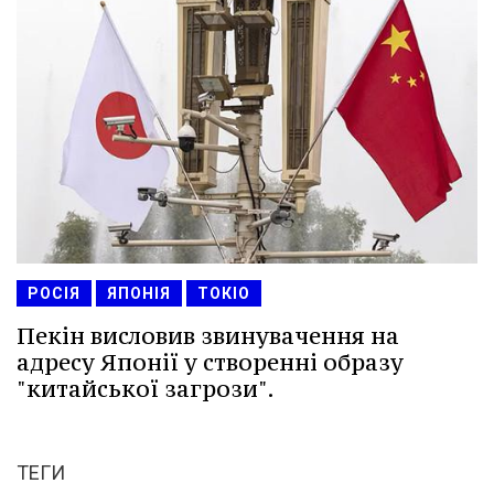
РОСІЯ
ЯПОНІЯ
ТОКІО
Пекін висловив звинувачення на
адресу Японії у створенні образу
"китайської загрози".
ТЕГИ