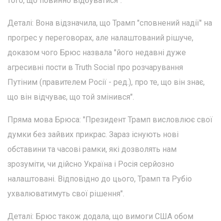
того, що повинно відбуватися".
Деталі: Вона відзначила, що Трамп "сповнений надії" на
прогрес у переговорах, але налаштований рішуче,
доказом чого Брюс назвала "його недавні дуже
агресивні пости в Truth Social про розчарування
Путіним (правителем Росії - ред.), про те, що він знає,
що він відчуває, що той змінився".
Пряма мова Брюса: "Президент Трамп висловлює свої
думки без зайвих прикрас. Зараз існують нові
обставини та часові рамки, які дозволять нам
зрозуміти, чи дійсно Україна і Росія серйозно
налаштовані. Відповідно до цього, Трамп та Рубіо
ухвалюватимуть свої рішення".
Деталі: Брюс також додала, що вимоги США обом