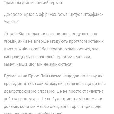
Трампом двотижневий термін.
Джерело: Брюс в ефірі Fox News, цитує "Інтерфакс-
Україна"
Деталі: Відповідаючи на запитання ведучого про
термін, який не вперше згадують протягом останніх
двох тижнів і який "безперервно змінюється, але
насправді так і не настане", Брюс заперечила,
зазначивши, що "він не змінюється".
Пряма мова Брюс: "Ми маємо нещодавню заяву як
президента, так і секретаря, які зазначили, що це не є
довгостроковою справою. Це не просто стандартна
робоча процедура. Це не буде тривати місяцями чи
роками, коли ми маємо стандарти і орієнтири щодо