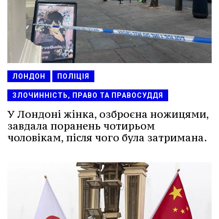
ЛОНДОН
ПОЛІЦІЯ
ЗЛОЧИННІСТЬ, ПРАВО ТА ПРАВОСУДДЯ
У Лондоні жінка, озброєна ножицями,
завдала поранень чотирьом
чоловікам, після чого була затримана.