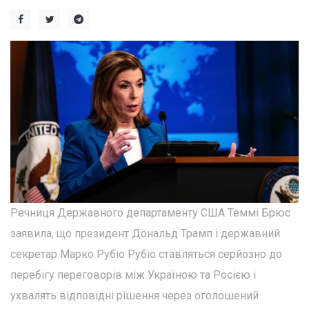
Речниця Державного департаменту США Теммі Брюс
заявила, що президент Дональд Трамп і державний
секретар Марко Рубіо Рубіо ставляться серйозно до
перебігу переговорів між Україною та Росією і
ухвалять відповідні рішення через оголошений