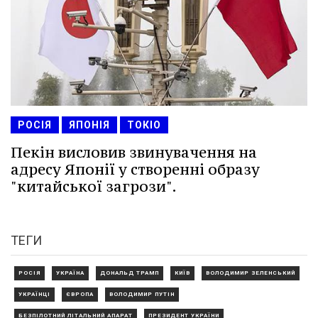
РОСІЯ
ЯПОНІЯ
ТОКІО
Пекін висловив звинувачення на
адресу Японії у створенні образу
"китайської загрози".
ТЕГИ
РОСІЯ
УКРАЇНА
ДОНАЛЬД ТРАМП
КИЇВ
ВОЛОДИМИР ЗЕЛЕНСЬКИЙ
УКРАЇНЦІ
ЄВРОПА
ВОЛОДИМИР ПУТІН
БЕЗПІЛОТНИЙ ЛІТАЛЬНИЙ АПАРАТ
ПРЕЗИДЕНТ УКРАЇНИ