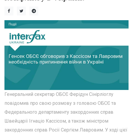
Генеральний секретар ОБСЄ Ферідун Сінірліоглу
повідомив про свою розмову з головою ОБСЄ та
Федерального департаменту закордонних справ
Швейцарії Ігнаціо Кассісом, а також міністром
закордонних справ Росії Сергієм Лавровим. У ході цієї