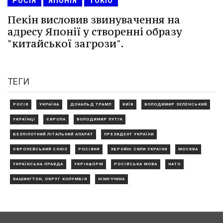
РОСІЯ
ЯПОНІЯ
ТОКІО
Пекін висловив звинувачення на
адресу Японії у створенні образу
"китайської загрози".
ТЕГИ
РОСІЯ
УКРАЇНА
ДОНАЛЬД ТРАМП
КИЇВ
ВОЛОДИМИР ЗЕЛЕНСЬКИЙ
УКРАЇНЦІ
ЄВРОПА
ВОЛОДИМИР ПУТІН
БЕЗПІЛОТНИЙ ЛІТАЛЬНИЙ АПАРАТ
ПРЕЗИДЕНТ УКРАЇНИ
ЄВРОПЕЙСЬКИЙ СОЮЗ
РОСІЯНИ
ЗБРОЙНІ СИЛИ УКРАЇНИ
МОСКВА
УКРАЇНСЬКА ПРАВДА
УКРІНФОРМ
РОСІЙСЬКА МОВА
НАТО
ВАШИНГТОН, ОКРУГ КОЛУМБІЯ
НІМЕЧЧИНА