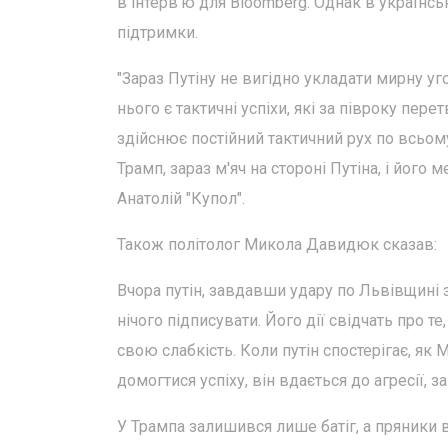
в інтерв'ю для Bloomberg. Однак в українс
підтримки.
"Зараз Путіну не вигідно укладати мирну уг
нього є тактичні успіхи, які за півроку пе
здійснює постійний тактичний рух по всьому 
Трамп, зараз м'яч на стороні Путіна, і його
Анатолій "Купол".
Також політолог Микола Давидюк сказав:
Вчора путін, завдавши удару по Львівщині 
нічого підписувати. Його дії свідчать про 
свою слабкість. Коли путін спостерігає, як 
домогтися успіху, він вдається до агресії,
У Трампа залишився лише батіг, а пряники ви