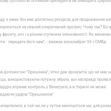
ькому суспільстві оптимізм президента не знаходить широк
оду з нами. Він має достатньо ресурсів для продовження вій
ретворюються на певний оперативний прогрес. Чому так? Бо в
фронту, хоч і з різним ступенем інтенсивності. Як зазначає
 мета - передати його нам", - вважає екскомбриг 53-ї ОМБр
за допомогою "Орешника", чітко дав зрозуміти, що не має н
те, що, використовуючи потужну зброю, він насправді проявл
Мадуро втрачає контроль у Венесуелі, а в Україні не може
 завдаючи ударів "Орешником".
черпалися, в той час як у путіна закінчується час для розва