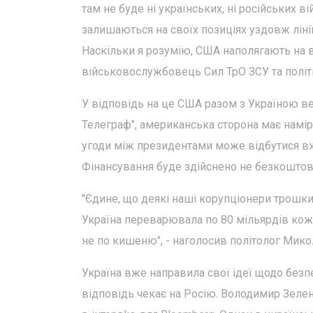
там не буде ні українських, ні російських в
залишаються на своїх позиціях уздовж ліні
Наскільки я розумію, США наполягають на ві
військовослужбовець Сил ТрО ЗСУ та політ
У відповідь на це США разом з Україною ве
Телеграф", американська сторона має намі
угоди між президентами може відбутися вж
Фінансування буде здійснено не безкоштовно,
"Єдине, що деякі наші корупціонери трошки 
Україна переварювала по 80 мільярдів кож
не по кишеню", - наголосив політолог Мик
Україна вже направила свої ідеї щодо безпе
відповідь чекає на Росію. Володимир Зеле