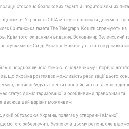
озиції стосовно безпекових гарантій і територіальних пита
кінці місяця Україна та США можуть підписати документ пр
ляє британська газета The Telegraph. Кошти спрямують на
ов. Крім того, за даними видання, Володимир Зеленський т
 поступками на Сході України. Більше у сюжеті журналістки
 більш неоднозначною темою. У недавньому інтерв'ю агент
в, що Україна розглядає можливість реалізації цього конц
 умов, повинні будуть звести свої війська на таку ж відстан
римає статус демілітаризованої з особливими правовими та
е вважав цей варіант можливим.
, який обговорює Україна, полягає у створенні вільної
домо, хто забезпечить безпеку в цьому регіоні, але відомо