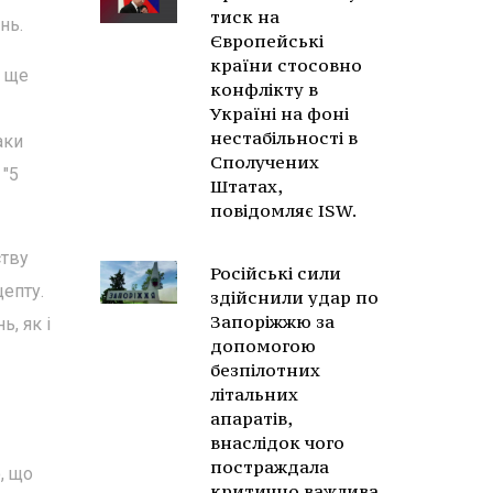
тиск на
нь.
Європейські
країни стосовно
о ще
конфлікту в
Україні на фоні
нестабільності в
аки
Сполучених
 "5
Штатах,
повідомляє ISW.
ству
Російські сили
епту.
здійснили удар по
Запоріжжю за
ь, як і
допомогою
безпілотних
літальних
апаратів,
внаслідок чого
постраждала
, що
критично важлива