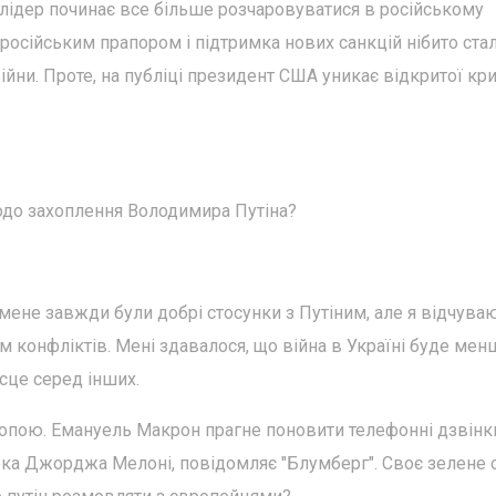
 лідер починає все більше розчаровуватися в російському
 російським прапором і підтримка нових санкцій нібито ста
йни. Проте, на публіці президент США уникає відкритої кр
одо захоплення Володимира Путіна?
 мене завжди були добрі стосунки з Путіним, але я відчува
м конфліктів. Мені здавалося, що війна в Україні буде мен
сце серед інших.
вропою. Емануель Макрон прагне поновити телефонні дзвінк
рка Джорджа Мелоні, повідомляє "Блумберг". Своє зелене 