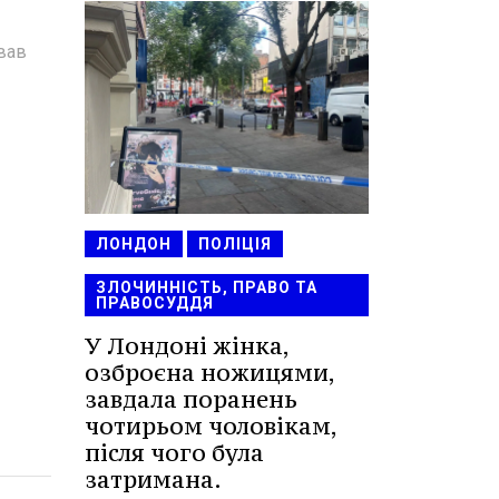
ував
ЛОНДОН
ПОЛІЦІЯ
ЗЛОЧИННІСТЬ, ПРАВО ТА
ПРАВОСУДДЯ
У Лондоні жінка,
озброєна ножицями,
завдала поранень
чотирьом чоловікам,
після чого була
затримана.