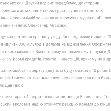
ійськових сил. Другий варіант передбачає, що сторони
ї бойового зіткнення, а також просто зупиняють вогонь.
льній економічній зоні як на компромісному рішенні," - за
ичний аналітик Олександр Мусієнко.
дуть переговори про нову угоду. Як повідомляє видання "
р виділити 800 мільярдів доларів на відновлення. Оформле
е цього місяця на Всесвітньому економічному форумі в Да
 а у формі кредитів, грантів і інвестицій, причому не відр
заплакали, їх не одразу дадуть, їх будуть давати 10 років.
ен рік і тихенько-тихенько-тихенько направляли це в бюдж
ола Давидюк.
кових гарантій і територіальних питань до Вашингтона. Те
нський висловив надію отримати реакцію Кремля до кінця 