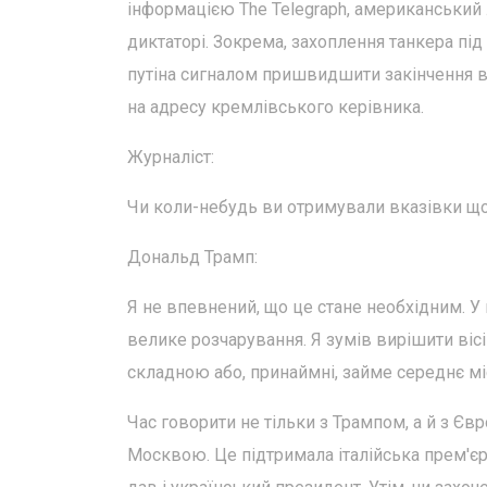
інформацією The Telegraph, американський
диктаторі. Зокрема, захоплення танкера під
путіна сигналом пришвидшити закінчення ві
на адресу кремлівського керівника.
Журналіст:
Чи коли-небудь ви отримували вказівки щ
Дональд Трамп:
Я не впевнений, що це стане необхідним. У
велике розчарування. Я зумів вирішити вісі
складною або, принаймні, займе середнє мі
Час говорити не тільки з Трампом, а й з Є
Москвою. Це підтримала італійська прем'є