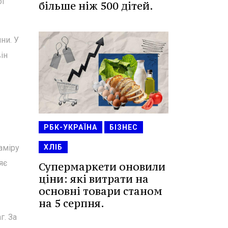
ої
більше ніж 500 дітей.
ни. У
ін
РБК-УКРАЇНА
БІЗНЕС
аміру
ХЛІБ
яє
Супермаркети оновили
ціни: які витрати на
основні товари станом
на 5 серпня.
г. За