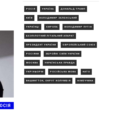
РОСІЯ
УКРАЇНА
ДОНАЛЬД ТРАМП
КИЇВ
ВОЛОДИМИР ЗЕЛЕНСЬКИЙ
УКРАЇНЦІ
ЄВРОПА
ВОЛОДИМИР ПУТІН
БЕЗПІЛОТНИЙ ЛІТАЛЬНИЙ АПАРАТ
ПРЕЗИДЕНТ УКРАЇНИ
ЄВРОПЕЙСЬКИЙ СОЮЗ
РОСІЯНИ
ЗБРОЙНІ СИЛИ УКРАЇНИ
МОСКВА
УКРАЇНСЬКА ПРАВДА
УКРІНФОРМ
РОСІЙСЬКА МОВА
НАТО
ВАШИНГТОН, ОКРУГ КОЛУМБІЯ
НІМЕЧЧИНА
ОСІЯ