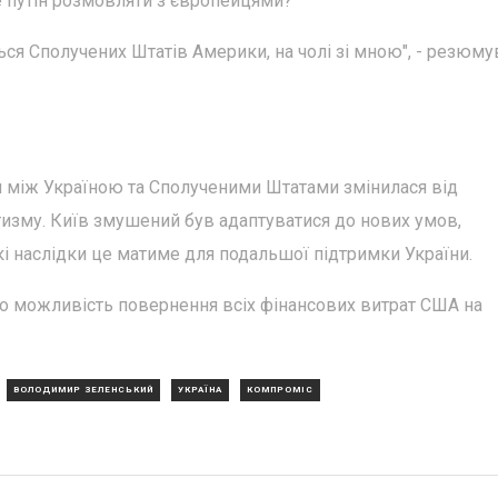
че путін розмовляти з європейцями?
їться Сполучених Штатів Америки, на чолі зі мною", - резюм
я між Україною та Сполученими Штатами змінилася від
тизму. Київ змушений був адаптуватися до нових умов,
кі наслідки це матиме для подальшої підтримки України.
ро можливість повернення всіх фінансових витрат США на
ВОЛОДИМИР ЗЕЛЕНСЬКИЙ
УКРАЇНА
КОМПРОМІС