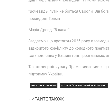
дав і український президент. Утім, чи захо
"Вочевидь, путін не боїться Європи. Він бо
президент Трамп.
Марія Дрозд, "5 канал"
Згадаємо, що протягом 2025 року взаємоді
відкритого конфлікту до холодного прагма
встановлених у Вашингтоні, і розглянемо, я
Також зверніть увагу: Трамп висловився п
підтримку України.
ДОНЕЦЬКА ОБЛАСТЬ
КРЕМЛЬ (ФОРТИФІКАЦІЙНА СПОРУДА)
ЧИТАЙТЕ ТАКОЖ