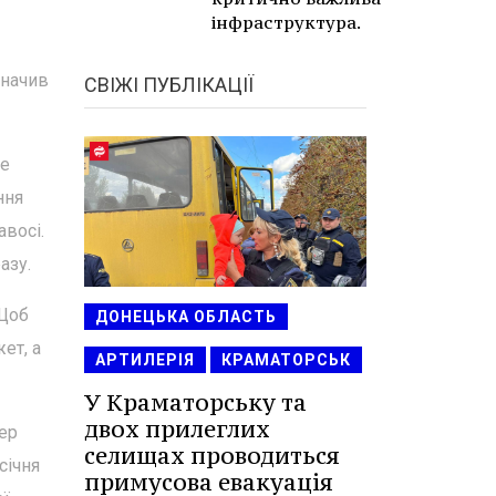
інфраструктура.
значив
СВІЖІ ПУБЛІКАЦІЇ
Зе
ння
восі.
азу.
 Щоб
ДОНЕЦЬКА ОБЛАСТЬ
ет, а
АРТИЛЕРІЯ
КРАМАТОРСЬК
У Краматорську та
двох прилеглих
пер
селищах проводиться
січня
примусова евакуація