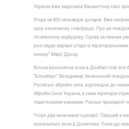
Україна вже надіслала Вашингтону свої проп
Угода на 800 мільярдів доларів. Вже напри
одну економічну співпрацю. Про це повідом
післявоєнну відбудову. Однак за певних ум
розглядає варіант угоди із територіальними
каналу" Марії Дрозд.
Вільна економічна зона в Донбасі стає все
"Блумберг" Володимир Зеленський повідоми
Російські збройні сили, відповідно до нових
Збройні Сили України, а сама територія от
податковими умовами. Раніше президент н
"Існує два можливих сценарії. Перший з них
економічної зони в Донеччині. Поки що неві