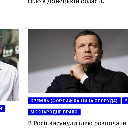
село в Донецькій області.
КРЕМЛЬ (ФОРТИФІКАЦІЙНА СПОРУДА)
Р
Н
МІЖНАРОДНЕ ПРАВО
В Росії висунули ідею розпочати