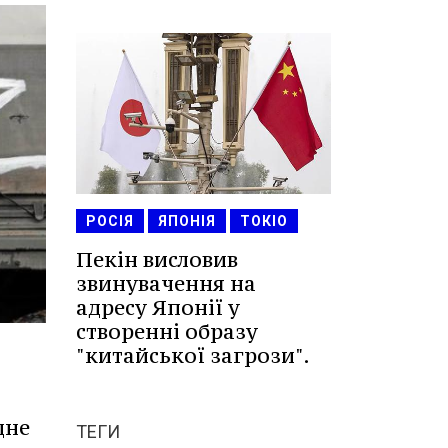
РОСІЯ
ЯПОНІЯ
ТОКІО
Пекін висловив
звинувачення на
адресу Японії у
створенні образу
"китайської загрози".
дне
ТЕГИ