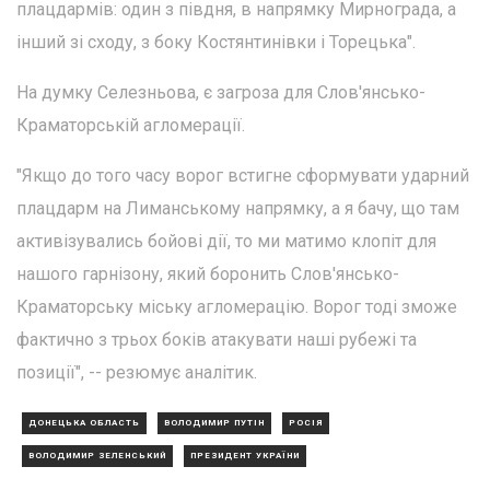
плацдармів: один з півдня, в напрямку Мирнограда, а
інший зі сходу, з боку Костянтинівки і Торецька".
На думку Селезньова, є загроза для Слов'янсько-
Краматорській агломерації.
"Якщо до того часу ворог встигне сформувати ударний
плацдарм на Лиманському напрямку, а я бачу, що там
активізувались бойові дії, то ми матимо клопіт для
нашого гарнізону, який боронить Слов'янсько-
Краматорську міську агломерацію. Ворог тоді зможе
фактично з трьох боків атакувати наші рубежі та
позиції", -- резюмує аналітик.
ДОНЕЦЬКА ОБЛАСТЬ
ВОЛОДИМИР ПУТІН
РОСІЯ
ВОЛОДИМИР ЗЕЛЕНСЬКИЙ
ПРЕЗИДЕНТ УКРАЇНИ