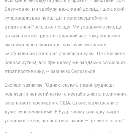
всіх країн, які беруть участь у проєкті "Рамштайн" 50+.
Безумовно, ми здобули важливий досвід, і шок, який
супроводжував перші дні повномасштабного
вторгнення Росії, вже позаду. Ми усвідомлюємо, що
ця війна може тривати тривалий час. Тому ми діємо
максимально ефективно, прагнучи зменшити
наступальний потенціал російської армії. Це звичайна
бойова рутина, але при цьому ми завдаємо серйозних
втрат противнику, -- зазначає Селезньов.
Експерт зазначає: "Однак існують певні труднощі,
пов'язані з непостійністю та нестабільністю політичних
заяв нового президента США. Ці висловлювання є
дуже суперечливими. В будь-якому випадку, варто
усвідомлювати, що політичні заяви — це лише слова".