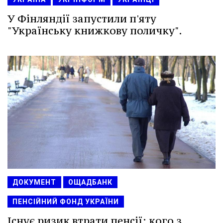
У Фінляндії запустили п'яту
"Українську книжкову поличку".
ДОКУМЕНТ
ОЩАДБАНК
ПЕНСІЙНИЙ ФОНД УКРАЇНИ
Існує ризик втрати пенсії: кого з