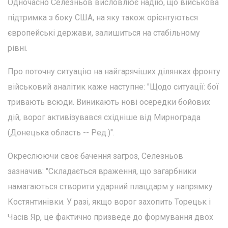
Одночасно Селезньов висловлює надію, що військова
підтримка з боку США, на яку також орієнтуються
європейські держави, залишиться на стабільному
рівні.
Про поточну ситуацію на найгарячіших ділянках фронту
військовий аналітик каже наступне: "Щодо ситуації: бої
тривають всюди. Виникають нові осередки бойових
дій, ворог активізувався східніше від Мирнограда
(Донецька область -- Ред.)".
Окреслюючи своє бачення загроз, Селезньов
зазначив: "Складається враження, що загарбники
намагаються створити ударний плацдарм у напрямку
Костянтинівки. У разі, якщо ворог захопить Торецьк і
Часів Яр, це фактично призведе до формування двох