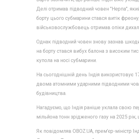
Делі отримав підводний човен "Нерпа", який
борту цього субмарини стався витік фреону,
військовослужбовець отримав опіки дихал
Однак підводний човен знову зазнав шкоди, 
на борту стався вибух балона з високим ти
купола на носі субмарини.
На сьогоднішній день Індія використовує 1
двома атомними ударними підводними човнами
будівництва.
Нагадуємо, що Індія раніше уклала свою пе
мільйона тонн зрідженого газу на 2025 рік,
Як повідомляв OBOZ.UA, прем'єр-міністр Ін