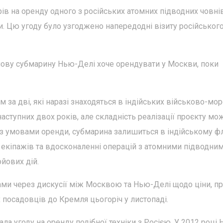
ів на оренду одного з російських атомних підводних човнів
 Цю угоду було узгоджено напередодні візиту російськог
йову субмарину Нью-Делі хоче орендувати у Москви, поки
за дві, які наразі знаходяться в індійських військово-мо
аступних двох років, але складність реалізації проєкту мо
о з умовами оренди, субмарина залишиться в індійському фл
і екіпажів та вдосконаленні операцій з атомними підводни
йових дій.
ми через дискусії між Москвою та Нью-Делі щодо ціни, пр
 посадовців до Кремля цьогоріч у листопаді.
ала угоду на оренду подібної техніки з Росією. У 2012 році