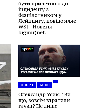
бути причетною до
інциденту з
безпілотником у
Лейпцигу, повідомляє
WSJ - Новини
bigmir)net.
СПОРТ
БОКС
Олександр Усик: "Ви
що, зовсім втратили
глузд? Це лише