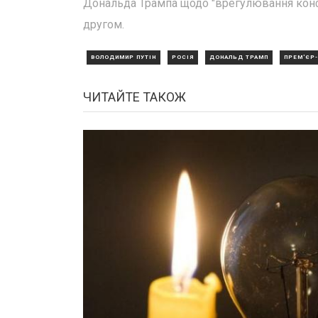
Дональда Трампа щодо "врегулювання конфл
другом.
ВОЛОДИМИР ПУТІН
РОСІЯ
ДОНАЛЬД ТРАМП
ПРЕМ'ЄР-
ЧИТАЙТЕ ТАКОЖ