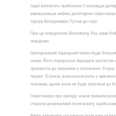
Індія витратить приблизно 2 мільярди долар
завершивши майже десятирічні переговори.
лідера Володимира Путіна до Індії.
Про це повідомляє Bloomberg. Яку саме бо
невідомо.
Орендований підводний човен буде більшим 
силах. Його планується передати протягом н
призвести до затримок у постачанні. Згідн
термін 10 років, виконуючи роль у навчанн
човнами, однак вона не буде залучена до бо
Переговори про оренду човна тривали рока
сторони домовилися після візиту індійських
Варто зазначити, що раніше Індія вже уклад