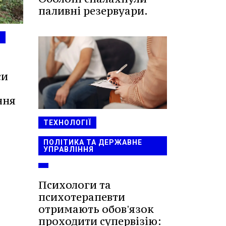
паливні резервуари.
Н
си
ння
ТЕХНОЛОГІЇ
ПОЛІТИКА ТА ДЕРЖАВНЕ
УПРАВЛІННЯ
Психологи та
психотерапевти
отримають обов'язок
проходити супервізію: