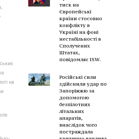
тиск на
,
Європейські
о
країни стосовно
конфлікту в
Україні на фоні
нестабільності в
Сполучених
Штатах,
повідомляє ISW.
рських
же
Російські сили
оті на
здійснили удар по
Запоріжжю за
ми
допомогою
безпілотних
літальних
оте
апаратів,
внаслідок чого
постраждала
критично важлива
 Нью-