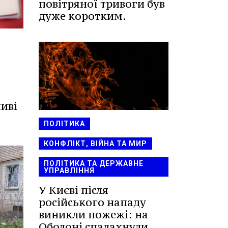
повітряної тривоги був
дуже коротким.
иві
ПОЛІТИКА
КОНФЛІКТ, ВІЙНА ТА МИР
ПОЛІТИКА ТА ДЕРЖАВНЕ
УПРАВЛІННЯ
У Києві після
російського нападу
виникли пожежі: на
Оболоні спалахнули