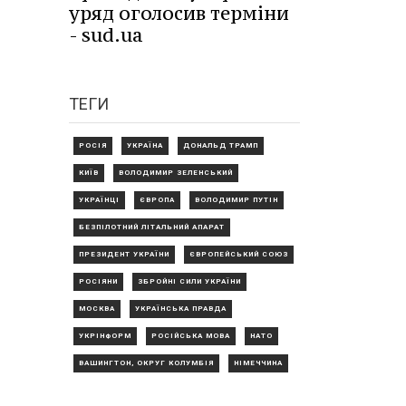
уряд оголосив терміни
- sud.ua
ТЕГИ
РОСІЯ
УКРАЇНА
ДОНАЛЬД ТРАМП
КИЇВ
ВОЛОДИМИР ЗЕЛЕНСЬКИЙ
УКРАЇНЦІ
ЄВРОПА
ВОЛОДИМИР ПУТІН
БЕЗПІЛОТНИЙ ЛІТАЛЬНИЙ АПАРАТ
ПРЕЗИДЕНТ УКРАЇНИ
ЄВРОПЕЙСЬКИЙ СОЮЗ
РОСІЯНИ
ЗБРОЙНІ СИЛИ УКРАЇНИ
МОСКВА
УКРАЇНСЬКА ПРАВДА
УКРІНФОРМ
РОСІЙСЬКА МОВА
НАТО
ВАШИНГТОН, ОКРУГ КОЛУМБІЯ
НІМЕЧЧИНА