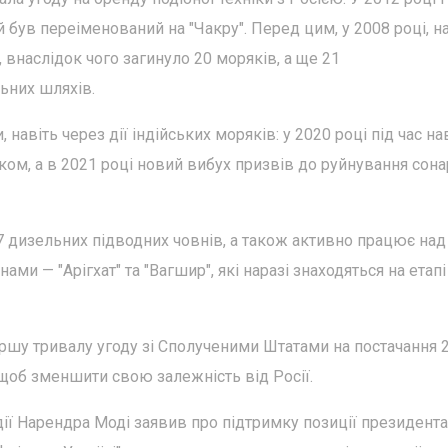
 був переіменований на "Чакру". Перед цим, у 2008 році, н
 внаслідок чого загинуло 20 моряків, а ще 21
ьних шляхів.
навіть через дії індійських моряків: у 2020 році під час н
ском, а в 2021 році новий вибух призвів до руйнування сон
7 дизельних підводних човнів, а також активно працює над
 — "Арігхат" та "Вагшир", які наразі знаходяться на етапі
ршу тривалу угоду зі Сполученими Штатами на постачання 2
 щоб зменшити свою залежність від Росії.
дії Нарендра Моді заявив про підтримку позиції президент