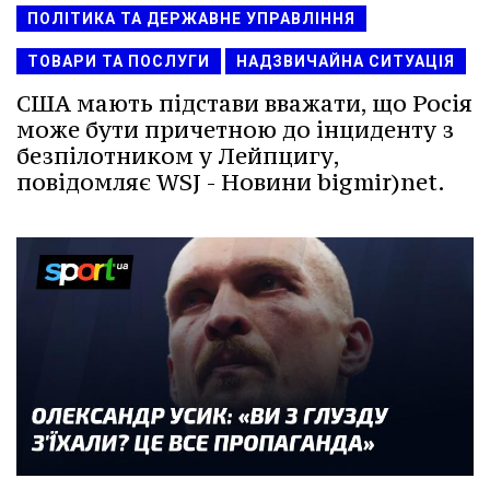
ПОЛІТИКА ТА ДЕРЖАВНЕ УПРАВЛІННЯ
ТОВАРИ ТА ПОСЛУГИ
НАДЗВИЧАЙНА СИТУАЦІЯ
США мають підстави вважати, що Росія
може бути причетною до інциденту з
безпілотником у Лейпцигу,
повідомляє WSJ - Новини bigmir)net.