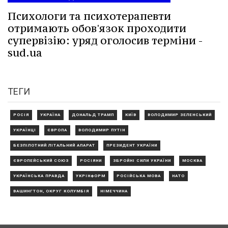
Психологи та психотерапевти
отримають обов'язок проходити
супервізію: уряд оголосив терміни -
sud.ua
ТЕГИ
РОСІЯ
УКРАЇНА
ДОНАЛЬД ТРАМП
КИЇВ
ВОЛОДИМИР ЗЕЛЕНСЬКИЙ
УКРАЇНЦІ
ЄВРОПА
ВОЛОДИМИР ПУТІН
БЕЗПІЛОТНИЙ ЛІТАЛЬНИЙ АПАРАТ
ПРЕЗИДЕНТ УКРАЇНИ
ЄВРОПЕЙСЬКИЙ СОЮЗ
РОСІЯНИ
ЗБРОЙНІ СИЛИ УКРАЇНИ
МОСКВА
УКРАЇНСЬКА ПРАВДА
УКРІНФОРМ
РОСІЙСЬКА МОВА
НАТО
ВАШИНГТОН, ОКРУГ КОЛУМБІЯ
НІМЕЧЧИНА