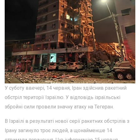
У суботу ввечері, 14 червня, Іран здійснив ракетний
обстріл території Ізраїлю. У відповідь ізраїльські
збройні сили провели значну атаку на Тегеран.
В Ізраїлі в результаті нової серії ракетних обстрілів з
Ірану загинуло троє людей, а щонайменше 14
отримали поранення. Цю інформацію 15 червня