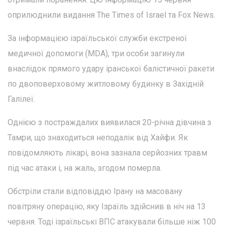
оприлюднили видання The Times of Israel та Fox News.
За інформацією ізраїльської служби екстреної
медичної допомоги (MDA), три особи загинули
внаслідок прямого удару іранської балістичної ракети
по двоповерховому житловому будинку в Західній
Галілеї.
Однією з постраждалих виявилася 20-річна дівчина з
Тамри, що знаходиться неподалік від Хайфи. Як
повідомляють лікарі, вона зазнала серйозних травм
під час атаки і, на жаль, згодом померла.
Обстріли стали відповіддю Ірану на масовану
повітряну операцію, яку Ізраїль здійснив в ніч на 13
червня. Тоді ізраїльські ВПС атакували більше ніж 100