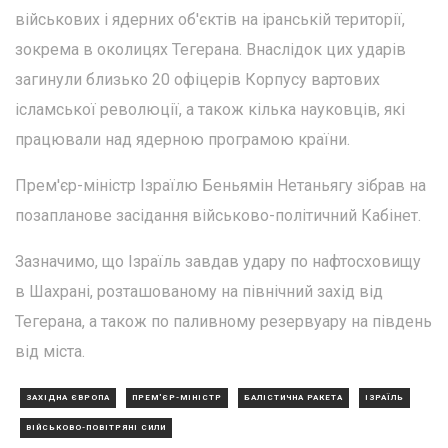
військових і ядерних об'єктів на іранській території,
зокрема в околицях Тегерана. Внаслідок цих ударів
загинули близько 20 офіцерів Корпусу вартових
ісламської революції, а також кілька науковців, які
працювали над ядерною програмою країни.
Прем'єр-міністр Ізраїлю Беньямін Нетаньягу зібрав на
позапланове засідання військово-політичний Кабінет.
Зазначимо, що Ізраїль завдав удару по нафтосховищу
в Шахрані, розташованому на північний захід від
Тегерана, а також по паливному резервуару на південь
від міста.
ЗАХІДНА ЄВРОПА
ПРЕМ'ЄР-МІНІСТР
БАЛІСТИЧНА РАКЕТА
ІЗРАЇЛЬ
ВІЙСЬКОВО-ПОВІТРЯНІ СИЛИ