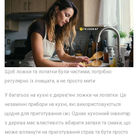
Щоб ложки та лопатки були чистими, потрібно
регулярно їх очищати, а не просто мити
У багатьох на кухні є дерев'яні ложки чи лопатки. Це
незамінні прибори на кухні, які використовуються
щодня для приготування їжі. Однак кухонний інвентар
з дерева має властивість вбирати запахи та смаки, що
може вплинути на приготування страв та бути просто