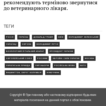
рекомендують терміново звернутися
до ветеринарного лікаря.
ТЕГИ
РОСІЯ
УКРАЇНА
ДОНАЛЬД ТРАМП
КИЇВ
ВОЛОДИМИР ЗЕЛЕНСЬКИЙ
УКРАЇНЦІ
ЄВРОПА
ВОЛОДИМИР ПУТІН
БЕЗПІЛОТНИЙ ЛІТАЛЬНИЙ АПАРАТ
ПРЕЗИДЕНТ УКРАЇНИ
ЄВРОПЕЙСЬКИЙ СОЮЗ
РОСІЯНИ
ЗБРОЙНІ СИЛИ УКРАЇНИ
МОСКВА
УКРАЇНСЬКА ПРАВДА
УКРІНФОРМ
РОСІЙСЬКА МОВА
НАТО
ВАШИНГТОН, ОКРУГ КОЛУМБІЯ
НІМЕЧЧИНА
Copyright © При повному або частковому відтворенні будь-яких
матеріалів посилання на данний портал є обов'язковим.