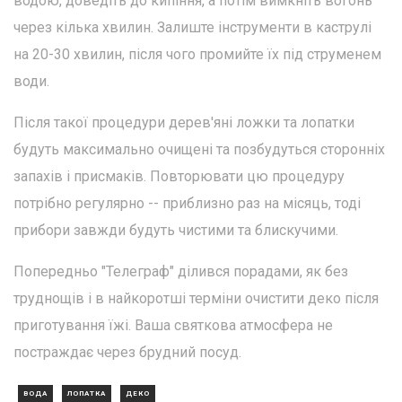
водою, доведіть до кипіння, а потім вимкніть вогонь
через кілька хвилин. Залиште інструменти в каструлі
на 20-30 хвилин, після чого промийте їх під струменем
води.
Після такої процедури дерев'яні ложки та лопатки
будуть максимально очищені та позбудуться сторонніх
запахів і присмаків. Повторювати цю процедуру
потрібно регулярно -- приблизно раз на місяць, тоді
прибори завжди будуть чистими та блискучими.
Попередньо "Телеграф" ділився порадами, як без
труднощів і в найкоротші терміни очистити деко після
приготування їжі. Ваша святкова атмосфера не
постраждає через брудний посуд.
ВОДА
ЛОПАТКА
ДЕКО