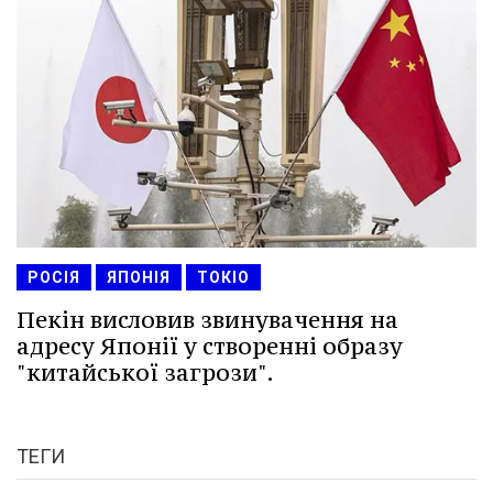
РОСІЯ
ЯПОНІЯ
ТОКІО
Пекін висловив звинувачення на
адресу Японії у створенні образу
"китайської загрози".
ТЕГИ