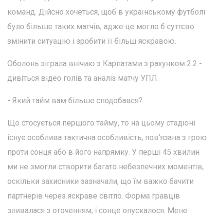
команд. Дійсно хочеться, щоб в українському футболі
було більше таких матчів, адже це могло б суттєво
змінити ситуацію і зробити її більш яскравою.
Оболонь зіграла внічию з Карпатами з рахунком 2:2 -
дивіться відео голів та аналіз матчу УПЛ.
- Який тайм вам більше сподобався?
Що стосується першого тайму, то на цьому стадіоні
існує особлива тактична особливість, пов'язана з грою
проти сонця або в його напрямку. У перші 45 хвилин
ми не змогли створити багато небезпечних моментів,
оскільки захисники зазначали, що їм важко бачити
партнерів через яскраве світло. Форма гравців
зливалася з оточенням, і сонце опускалося. Мене