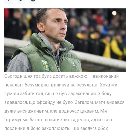
Сьогоднішня гра була досить важкою. Невиконаний
пенальті, безумовно, вплинув на результат. Хоча ми
зуміли забити гол, він не був зарахований. З боку
здавалося, що офсайду не було. Загалом, матч видався
дуже виснажливим, але водночас цікавим. Ми
отримуємо багато позитивних відгуків, адже такі
поєдинки дійсно захоплюють, і це заслуга обох