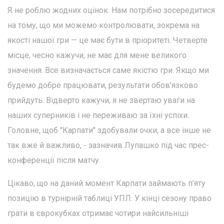
Я не роблю жодних оцінок. Нам потрібно зосередитися
на тому, що ми можемо контролювати, зокрема на
якості нашої гри — це має бути в пріоритеті. Четверте
місце, чесно кажучи, не має для мене великого
значення. Все визначається саме якістю гри. Якщо ми
будемо добре працювати, результати обов'язково
прийдуть. Відверто кажучи, я не звертаю уваги на
наших суперників і не переживаю за їхні успіхи.
Головне, щоб "Карпати" здобували очки, а все інше не
так вже й важливо, - зазначив Лупашко під час прес-
конференції після матчу.
Цікаво, що на даний момент Карпати займають п’яту
позицію в турнірній таблиці УПЛ. У кінці сезону право
грати в єврокубках отримає чотири найсильніші