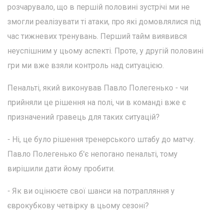
розчарувало, що в першій половині зустрічі ми не
змогли реалізувати ті атаки, про які домовлялися під
час тижневих тренувань. Перший тайм виявився
неуспішним у цьому аспекті. Проте, у другій половині
гри ми вже взяли контроль над ситуацією.
Пенальті, який виконував Павло Полегенько - чи
прийняли це рішення на полі, чи в команді вже є
призначений гравець для таких ситуацій?
- Ні, це було рішення тренерського штабу до матчу.
Павло Полегенько б'є непогано пенальті, тому
вирішили дати йому пробити.
- Як ви оцінюєте свої шанси на потрапляння у
єврокубкову четвірку в цьому сезоні?