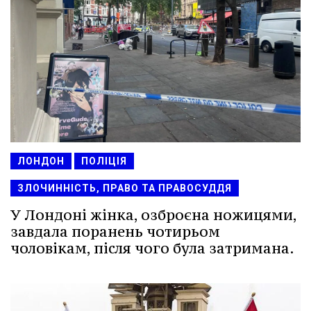
ЛОНДОН
ПОЛІЦІЯ
ЗЛОЧИННІСТЬ, ПРАВО ТА ПРАВОСУДДЯ
У Лондоні жінка, озброєна ножицями,
завдала поранень чотирьом
чоловікам, після чого була затримана.