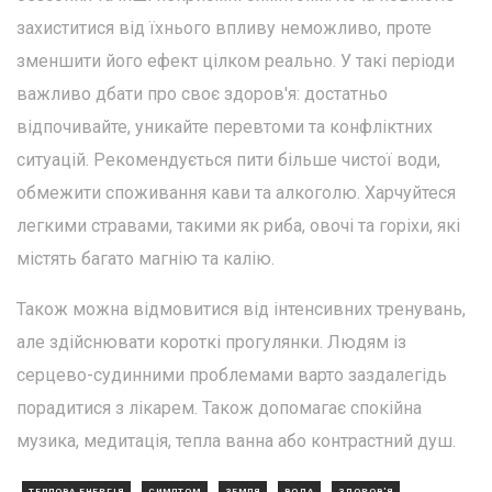
захиститися від їхнього впливу неможливо, проте
зменшити його ефект цілком реально. У такі періоди
важливо дбати про своє здоров'я: достатньо
відпочивайте, уникайте перевтоми та конфліктних
ситуацій. Рекомендується пити більше чистої води,
обмежити споживання кави та алкоголю. Харчуйтеся
легкими стравами, такими як риба, овочі та горіхи, які
містять багато магнію та калію.
Також можна відмовитися від інтенсивних тренувань,
але здійснювати короткі прогулянки. Людям із
серцево-судинними проблемами варто заздалегідь
порадитися з лікарем. Також допомагає спокійна
музика, медитація, тепла ванна або контрастний душ.
ТЕПЛОВА ЕНЕРГІЯ
СИМПТОМ
ЗЕМЛЯ
ВОДА
ЗДОРОВ'Я