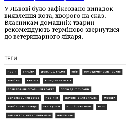
У Львові було зафіксовано випадок
виявлення кота, хворого на сказ.
Власникам домашніх тварин
рекомендують терміново звернутися
до ветеринарного лікаря.
ТЕГИ
РОСІЯ
УКРАЇНА
ДОНАЛЬД ТРАМП
КИЇВ
ВОЛОДИМИР ЗЕЛЕНСЬКИЙ
УКРАЇНЦІ
ЄВРОПА
ВОЛОДИМИР ПУТІН
БЕЗПІЛОТНИЙ ЛІТАЛЬНИЙ АПАРАТ
ПРЕЗИДЕНТ УКРАЇНИ
ЄВРОПЕЙСЬКИЙ СОЮЗ
РОСІЯНИ
ЗБРОЙНІ СИЛИ УКРАЇНИ
МОСКВА
УКРАЇНСЬКА ПРАВДА
УКРІНФОРМ
РОСІЙСЬКА МОВА
НАТО
ВАШИНГТОН, ОКРУГ КОЛУМБІЯ
НІМЕЧЧИНА