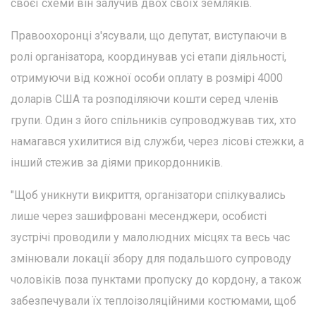
своєї схеми він залучив двох своїх земляків.
Правоохоронці з'ясували, що депутат, виступаючи в
ролі організатора, координував усі етапи діяльності,
отримуючи від кожної особи оплату в розмірі 4000
доларів США та розподіляючи кошти серед членів
групи. Один з його спільників супроводжував тих, хто
намагався ухилитися від служби, через лісові стежки, а
інший стежив за діями прикордонників.
"Щоб уникнути викриття, організатори спілкувались
лише через зашифровані месенджери, особисті
зустрічі проводили у малолюдних місцях та весь час
змінювали локації збору для подальшого супроводу
чоловіків поза пунктами пропуску до кордону, а також
забезпечували їх теплоізоляційними костюмами, щоб