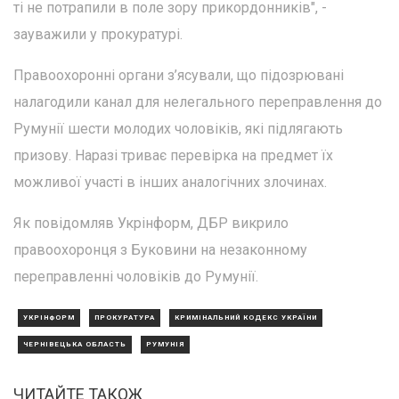
ті не потрапили в поле зору прикордонників", -
зауважили у прокуратурі.
Правоохоронні органи з’ясували, що підозрювані
налагодили канал для нелегального переправлення до
Румунії шести молодих чоловіків, які підлягають
призову. Наразі триває перевірка на предмет їх
можливої участі в інших аналогічних злочинах.
Як повідомляв Укрінформ, ДБР викрило
правоохоронця з Буковини на незаконному
переправленні чоловіків до Румунії.
УКРІНФОРМ
ПРОКУРАТУРА
КРИМІНАЛЬНИЙ КОДЕКС УКРАЇНИ
ЧЕРНІВЕЦЬКА ОБЛАСТЬ
РУМУНІЯ
ЧИТАЙТЕ ТАКОЖ