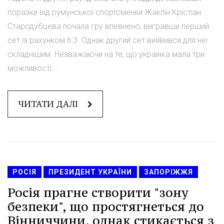
поразки від румунської спортсменки Жаклін Крістіан.
Стародубцева почала гру впевнено, вигравши перший
сет із рахунком 6:3. Однак другий сет виявився для неї
складнішим. Незважаючи на те, що українка мала три
можливості...
ЧИТАТИ ДАЛІ
РОСІЯ
ПРЕЗИДЕНТ УКРАЇНИ
ЗАПОРІЖЖЯ
Росія прагне створити "зону
безпеки", що простягнеться до
Вінниччини, однак стикається з