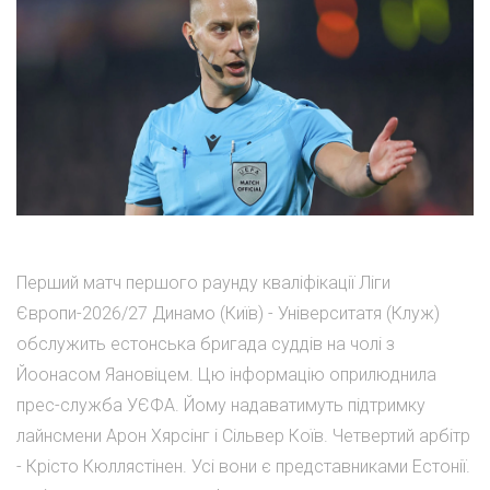
Перший матч першого раунду кваліфікації Ліги
Європи-2026/27 Динамо (Київ) - Університатя (Клуж)
обслужить естонська бригада суддів на чолі з
Йоонасом Яановіцем. Цю інформацію оприлюднила
прес-служба УЄФА. Йому надаватимуть підтримку
лайнсмени Арон Хярсінг і Сільвер Коїв. Четвертий арбітр
- Крісто Кюллястінен. Усі вони є представниками Естонії.