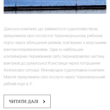
Данська компанія, що займається судноплавством,
призупинила свої послуги в Чорноморському рибному
порту через збільшення ризиків, пов'язаних з морськими
вантажоперевезеннями. Один із найбільших
контейнерних перевізників світу перенаправляє частину
вантажів до румунської Констанци через погіршення
безпекової ситуації. Міжнародна судноплавна компанія
Maersk призупинила свої послуги через Чорноморський
рибний порт в У...
ЧИТАТИ ДАЛІ