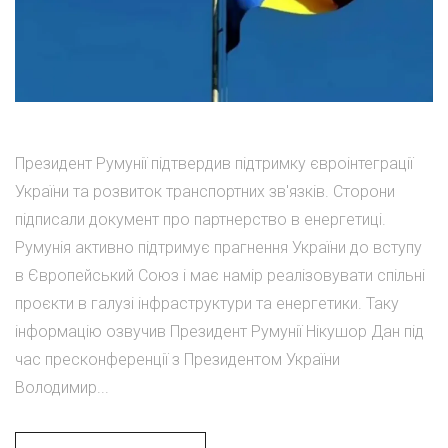
Президент Румунії підтвердив підтримку євроінтеграції
України та розвиток транспортних зв'язків. Сторони
підписали документ про партнерство в енергетиці.
Румунія активно підтримує прагнення України до вступу
в Європейський Союз і має намір реалізовувати спільні
проєкти в галузі інфраструктури та енергетики. Таку
інформацію озвучив Президент Румунії Нікушор Дан під
час пресконференції з Президентом України
Володимир...