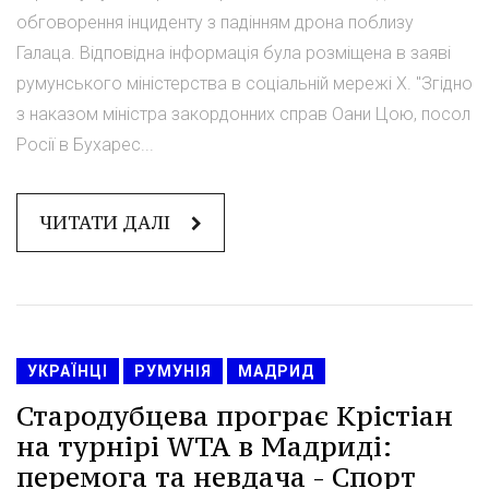
обговорення інциденту з падінням дрона поблизу
Галаца. Відповідна інформація була розміщена в заяві
румунського міністерства в соціальній мережі X. "Згідно
з наказом міністра закордонних справ Оани Цою, посол
Росії в Бухарес...
ЧИТАТИ ДАЛІ
УКРАЇНЦІ
РУМУНІЯ
МАДРИД
Стародубцева програє Крістіан
на турнірі WTA в Мадриді:
перемога та невдача - Спорт