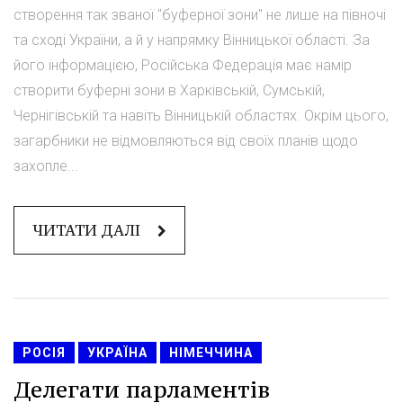
створення так званої "буферної зони" не лише на півночі
та сході України, а й у напрямку Вінницької області. За
його інформацією, Російська Федерація має намір
створити буферні зони в Харківській, Сумській,
Чернігівській та навіть Вінницькій областях. Окрім цього,
загарбники не відмовляються від своїх планів щодо
захопле...
ЧИТАТИ ДАЛІ
РОСІЯ
УКРАЇНА
НІМЕЧЧИНА
Делегати парламентів