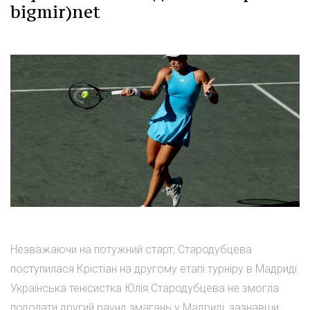
bigmir)net
Незважаючи на потужний старт, Стародубцева
поступилася Крістіан на другому етапі турніру в Мадриді.
Українська тенісистка Юлія Стародубцева не змогла
подолати другий раунд змагань у Мадриді, зазнавши