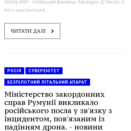
Арбітр ВАР - італійський фахівець Алеандро Ді Паоло, а
його асистентом в...
ЧИТАТИ ДАЛІ
РОСІЯ
СУВЕРЕНІТЕТ
БЕЗПІЛОТНИЙ ЛІТАЛЬНИЙ АПАРАТ
Міністерство закордонних
справ Румунії викликало
російського посла у зв'язку з
інцидентом, пов'язаним із
падінням дрона. - новини