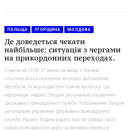
ПОЛЬЩА
УГОРЩИНА
МОЛДОВА
Де доведеться чекати
найбільше: ситуація з чергами
на прикордонних переходах.
Станом на 15:00 21 липня, на виїзді з України
спостерігалося скупчення легкових автомобілів,
автобусів та пішоходів біля пунктів пропуску. Цю
інформацію надало Західне регіональне управління
Державної прикордонної служби. Зображення: Західне
регіональне управління Державної прикордонної
служби України. Водіям радять при організації своїх
подорожей звертати увагу на ймовірні перебої в