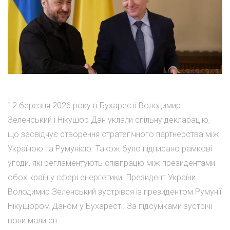
12 березня 2026 року в Бухаресті Володимир
Зеленський і Нікушор Дан уклали спільну декларацію,
що засвідчує створення стратегічного партнерства між
Україною та Румунією. Також було підписано рамкові
угоди, які регламентують співпрацю між президентами
обох країн у сфері енергетики. Президент України
Володимир Зеленський зустрівся із президентом Румунії
Нікушором Даном у Бухаресті. За підсумками зустрічі
вони мали сп...