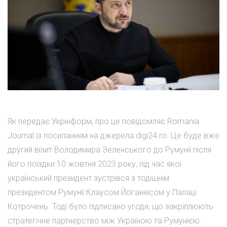
Як передає Укрінформ, про це повідомляє Romania
Journal із посиланням на джерела digi24.ro. Це буде вже
другий візит Володимира Зеленського до Румунії після
його поїздки 10 жовтня 2023 року, під час якої
український президент зустрівся з тодішнім
президентом Румунії Клаусом Йоганнісом у Палаці
Котрочень. Тоді було підписано угоди, що закріплюють
стратегічне партнерство між Україною та Румунією.