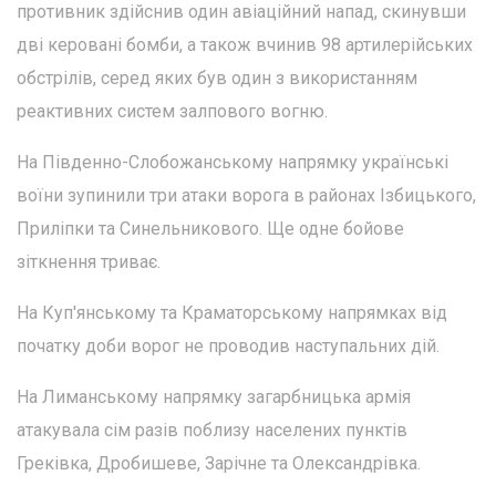
противник здійснив один авіаційний напад, скинувши
дві керовані бомби, а також вчинив 98 артилерійських
обстрілів, серед яких був один з використанням
реактивних систем залпового вогню.
На Південно-Слобожанському напрямку українські
воїни зупинили три атаки ворога в районах Ізбицького,
Приліпки та Синельникового. Ще одне бойове
зіткнення триває.
На Куп'янському та Краматорському напрямках від
початку доби ворог не проводив наступальних дій.
На Лиманському напрямку загарбницька армія
атакувала сім разів поблизу населених пунктів
Греківка, Дробишеве, Зарічне та Олександрівка.