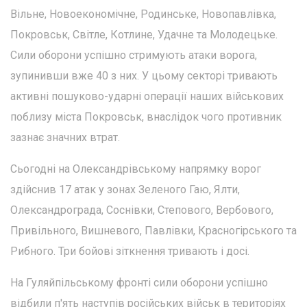
Вільне, Новоекономічне, Родинське, Новопавлівка,
Покровськ, Світле, Котлине, Удачне та Молодецьке.
Сили оборони успішно стримують атаки ворога,
зупинивши вже 40 з них. У цьому секторі тривають
активні пошуково-ударні операції наших військових
поблизу міста Покровськ, внаслідок чого противник
зазнає значних втрат.
Сьогодні на Олександрівському напрямку ворог
здійснив 17 атак у зонах Зеленого Гаю, Ялти,
Олександрограда, Соснівки, Степового, Вербового,
Привільного, Вишневого, Павлівки, Красногірського та
Рибного. Три бойові зіткнення тривають і досі.
На Гуляйпільському фронті сили оборони успішно
відбили п'ять наступів російських військ в територіях