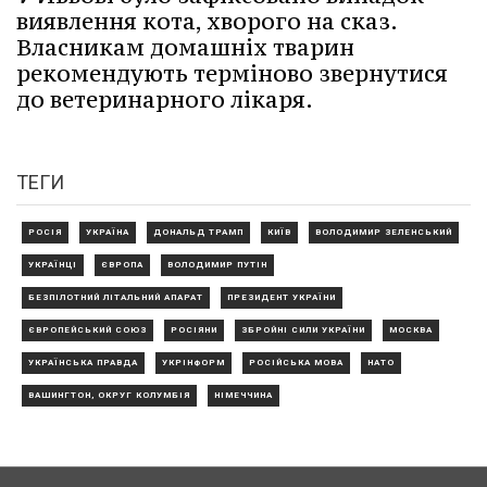
виявлення кота, хворого на сказ.
Власникам домашніх тварин
рекомендують терміново звернутися
до ветеринарного лікаря.
ТЕГИ
РОСІЯ
УКРАЇНА
ДОНАЛЬД ТРАМП
КИЇВ
ВОЛОДИМИР ЗЕЛЕНСЬКИЙ
УКРАЇНЦІ
ЄВРОПА
ВОЛОДИМИР ПУТІН
БЕЗПІЛОТНИЙ ЛІТАЛЬНИЙ АПАРАТ
ПРЕЗИДЕНТ УКРАЇНИ
ЄВРОПЕЙСЬКИЙ СОЮЗ
РОСІЯНИ
ЗБРОЙНІ СИЛИ УКРАЇНИ
МОСКВА
УКРАЇНСЬКА ПРАВДА
УКРІНФОРМ
РОСІЙСЬКА МОВА
НАТО
ВАШИНГТОН, ОКРУГ КОЛУМБІЯ
НІМЕЧЧИНА