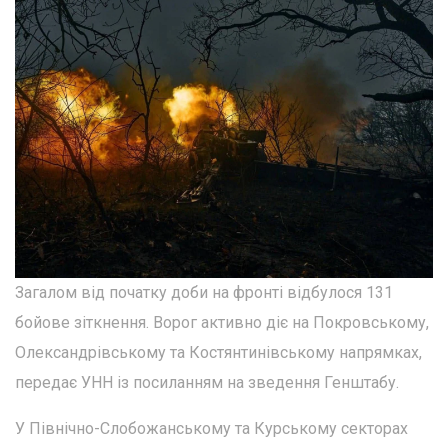
Загалом від початку доби на фронті відбулося 131
бойове зіткнення. Ворог активно діє на Покровському,
Олександрівському та Костянтинівському напрямках,
передає УНН із посиланням на зведення Генштабу.
У Північно-Слобожанському та Курському секторах