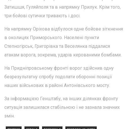
Затишшя, Гуляйполя та в напрямку Прилук. Крім того,
три бойові сутички тривають і досі.
На напрямку Оріхова відбулося одне бойове зіткнення
в околицях Приморського. Населені пункти
Степногірськ, Григорівка та Веселянка піддалися
атакам ворога, зокрема, ударів керованими бомбами.
На Придніпровському фронті ворог здійснив одну
безрезультатну спробу подолати оборонні позиції
наших військових в районі Антонівського мосту.
За інформацією Генштабу, на інших ділянках фронту
ситуація залишилася стабільною і не зазнала значних
змін.