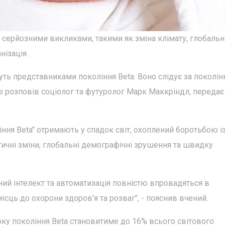
и серйозними викликами, такими як зміна клімату, глобальн
нізація.
ануть представниками покоління Beta. Воно слідує за поколі
 це розповів соціолог та футуролог Марк Маккріндл, передає
ння Beta" отримають у спадок світ, охоплений боротьбою і
чні зміни, глобальні демографічні зрушення та швидку
ний інтелект та автоматизація повністю впровадяться в
ісць до охорони здоров'я та розваг", - пояснив вчений.
оку покоління Beta становитиме до 16% всього світового