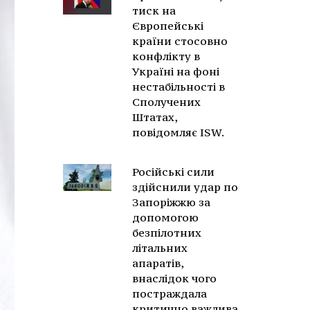
тиск на
Європейські
країни стосовно
конфлікту в
Україні на фоні
нестабільності в
Сполучених
Штатах,
повідомляє ISW.
Російські сили
здійснили удар по
Запоріжжю за
допомогою
безпілотних
літальних
апаратів,
внаслідок чого
постраждала
критично важлива