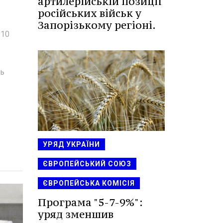
артилерійській позиції
російських військ у
Запорізькому регіоні.
010
ть
УРЯД УКРАЇНИ
ЄВРОПЕЙСЬКИЙ СОЮЗ
ЄВРОПЕЙСЬКА КОМІСІЯ
Програма "5-7-9%":
уряд зменшив