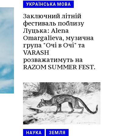
УКРАЇНСЬКА МОВА
Заключний літній
фестиваль поблизу
Луцька: Alena
Omargalieva, музична
група "Очі в Очі" та
VARASH
розважатимуть на
RAZOM SUMMER FEST.
НАУКА
ЗЕМЛЯ