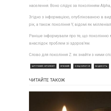
населення. Воно слідує за поколінням Alpha,
Згідно з інформацією, опублікованою в вида
рік, а також покоління Y, відомі як мілленіал
Раніше інформували про те, що поколінню 
внаслідок проблем зі здоров'ям.
Слово для покоління Z: як знайти з ними сп
ШТУЧНИЙ ІНТЕЛЕКТ
ВЧЕНИЙ
СОЦІОЛОГІЯ
БІДНІСТЬ
ЧИТАЙТЕ ТАКОЖ