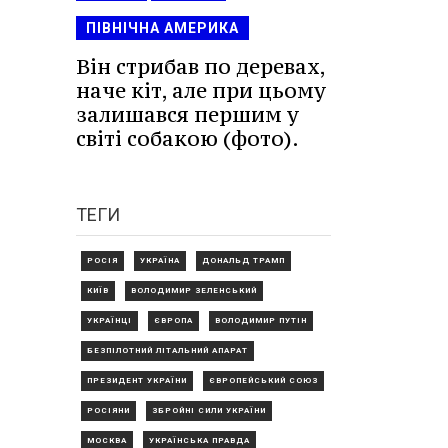
ПІВНІЧНА АМЕРИКА
Він стрибав по деревах,
наче кіт, але при цьому
залишався першим у
світі собакою (фото).
ТЕГИ
РОСІЯ
УКРАЇНА
ДОНАЛЬД ТРАМП
КИЇВ
ВОЛОДИМИР ЗЕЛЕНСЬКИЙ
УКРАЇНЦІ
ЄВРОПА
ВОЛОДИМИР ПУТІН
БЕЗПІЛОТНИЙ ЛІТАЛЬНИЙ АПАРАТ
ПРЕЗИДЕНТ УКРАЇНИ
ЄВРОПЕЙСЬКИЙ СОЮЗ
РОСІЯНИ
ЗБРОЙНІ СИЛИ УКРАЇНИ
МОСКВА
УКРАЇНСЬКА ПРАВДА