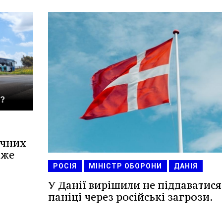
ичних
оже
РОСІЯ
МІНІСТР ОБОРОНИ
ДАНІЯ
У Данії вирішили не піддаватися
паніці через російські загрози.