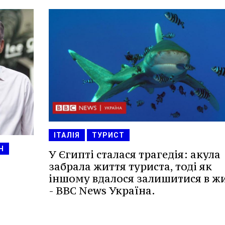
ІТАЛІЯ
ТУРИСТ
Н
У Єгипті сталася трагедія: акула
забрала життя туриста, тоді як
іншому вдалося залишитися в ж
- BBC News Україна.