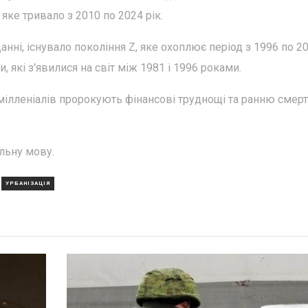
 яке тривало з 2010 по 2024 рік.
нні, існувало покоління Z, яке охоплює період з 1996 по 2
и, які з'явилися на світ між 1981 і 1996 роками.
мілленіалів пророкують фінансові труднощі та ранню смер
ільну мову.
УРБАНІЗАЦІЯ