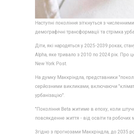
Наступні покоління зіткнуться з численним
демографічні трансформації та стрімка урба
Діти, які народяться у 2025-2039 роках, ст
Alpha, яке тривало з 2010 по 2024 рік. Про
New York Post.
На думку Маккріндла, представники "поколі
серйозними викликами, включаючи "клімати
урбанізацію".
"Покоління Beta житиме в епоху, коли штуч
повсякденне життя - від освіти та робочих м
Згідно з прогнозами Маккріндла, до 2035 р