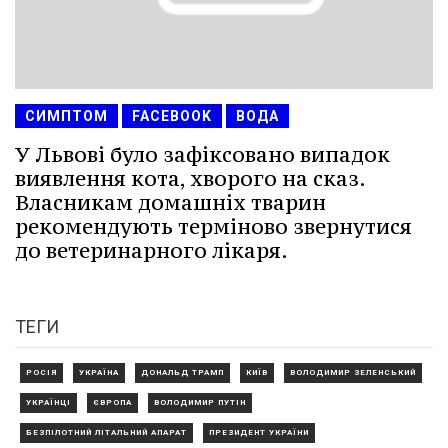
СИМПТОМ
FACEBOOK
ВОДА
У Львові було зафіксовано випадок
виявлення кота, хворого на сказ.
Власникам домашніх тварин
рекомендують терміново звернутися
до ветеринарного лікаря.
ТЕГИ
РОСІЯ
УКРАЇНА
ДОНАЛЬД ТРАМП
КИЇВ
ВОЛОДИМИР ЗЕЛЕНСЬКИЙ
УКРАЇНЦІ
ЄВРОПА
ВОЛОДИМИР ПУТІН
БЕЗПІЛОТНИЙ ЛІТАЛЬНИЙ АПАРАТ
ПРЕЗИДЕНТ УКРАЇНИ