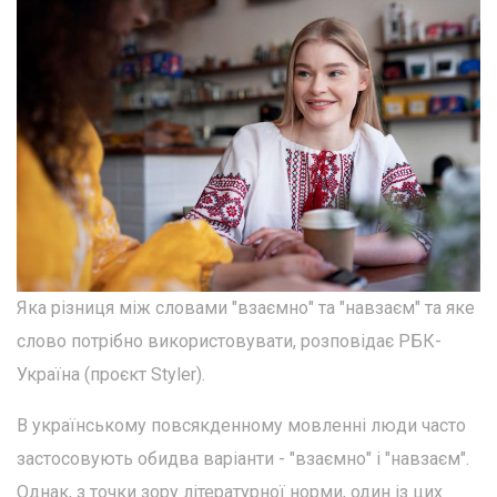
Яка різниця між словами "взаємно" та "навзаєм" та яке
слово потрібно використовувати, розповідає РБК-
Україна (проєкт Styler).
В українському повсякденному мовленні люди часто
застосовують обидва варіанти - "взаємно" і "навзаєм".
Однак, з точки зору літературної норми, один із цих