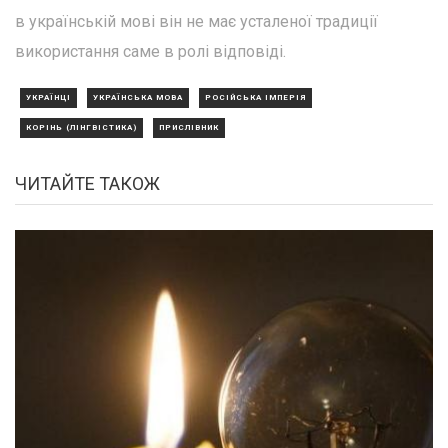
в українській мові він не має усталеної традиції
використання саме в ролі відповіді.
УКРАЇНЦІ
УКРАЇНСЬКА МОВА
РОСІЙСЬКА ІМПЕРІЯ
КОРІНЬ (ЛІНГВІСТИКА)
ПРИСЛІВНИК
ЧИТАЙТЕ ТАКОЖ