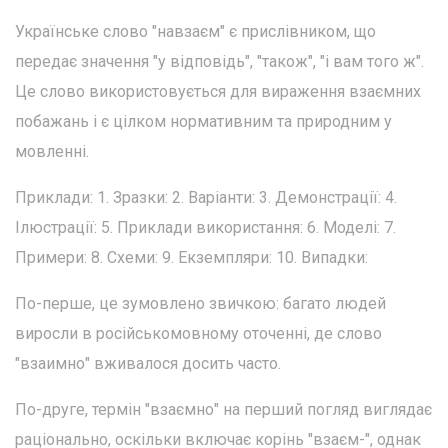
Українське слово "навзаєм" є прислівником, що
передає значення "у відповідь", "також", "і вам того ж".
Це слово використовується для вираження взаємних
побажань і є цілком нормативним та природним у
мовленні.
Приклади: 1. Зразки: 2. Варіанти: 3. Демонстрації: 4.
Ілюстрації: 5. Приклади використання: 6. Моделі: 7.
Примери: 8. Схеми: 9. Екземпляри: 10. Випадки:
По-перше, це зумовлено звичкою: багато людей
виросли в російськомовному оточенні, де слово
"взаимно" вживалося досить часто.
По-друге, термін "взаємно" на перший погляд виглядає
раціонально, оскільки включає корінь "взаєм-", однак