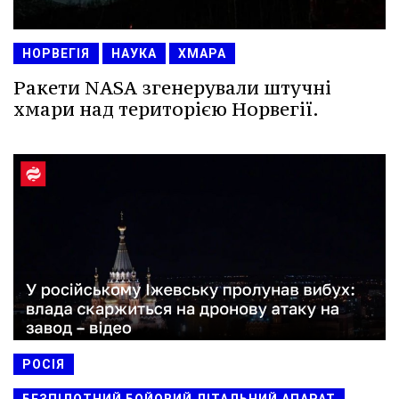
НОРВЕГІЯ
НАУКА
ХМАРА
Ракети NASA згенерували штучні
хмари над територією Норвегії.
РОСІЯ