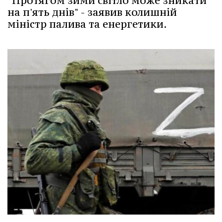
"Протягом зими світло може зникати
на п'ять днів" - заявив колишній
міністр палива та енергетики.