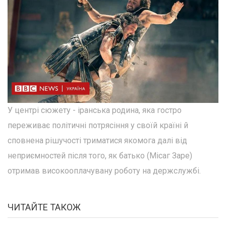
У центрі сюжету - іранська родина, яка гостро
переживає політичні потрясіння у своїй країні й
сповнена рішучості триматися якомога далі від
неприємностей після того, як батько (Місаг Заре)
отримав високооплачувану роботу на держслужбі.
ЧИТАЙТЕ ТАКОЖ