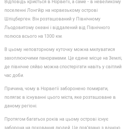
Відповідь криється в Норвегії, а саме - в невеликому
поселенні Лонгйір на норвезькому острові
Шпіцберген. Він розташований у Північному
Льодовитому океані і віддалений від Північного
полюса всього на 1300 км.
В цьому неповторному куточку можна милуватися
захоплюючими панорамами. Це єдине місце на Землі,
де північне сяйво можна спостерігати навіть у світлий
час доби.
Причина, чому в Норвегії заборонено помирати,
полягає в існуванні цього міста, яке розташоване в
даному регіоні.
Протягом багатьох років на цьому острові існує
заборона на поховання людей. Це пов'язано з вічною