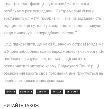
кваліфіковані фахівці, здатні приймати пологи,
особливо у разі ускладнень. Екстремальні умови
арктичного клімату, полярна ніч і значна віддаленість
від цивілізації суттєво ускладнюють процес евакуації,
якщо виникнуть непередбачені ситуації.
Слід підкреслити, що на священному острові Міядзіма
в Японії забороняється як народження, так і смерть. Це
пов'язано з віруванням, що такі події можуть
осквернити територію храму. Водночас у Лонгйірі ці
обмеження мають своє пояснення, яке грунтується на
серйозних кліматичних факторах.
ЯПОНІЯ
НОРВЕГІЯ
АВРОРА.
КЛІМАТ
ЕПІДЕМІЯ
ЧИТАЙТЕ ТАКОЖ