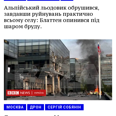
Альпійський льодовик обрушився,
завдавши руйнувань практично
всьому селу: Блаттен опинився під
шаром бруду.
МОСКВА
ДРОН
СЕРГІЙ СОБЯНІН