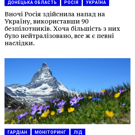
ДОНЕЦЬКА ОБЛАСТЬ
РОСІЯ
УКРАЇНА
Вночі Росія здійснила напад на
Україну, використавши 90
безпілотників. Хоча більшість з них
було нейтралізовано, все ж є певні
наслідки.
ГАРДІАН
МОНІТОРИНГ
ЛІД