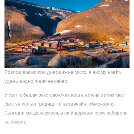
Розповідаємо про дивовижне місто, в якому навіть
удень видно північне сяйво.
У світі є безліч захоплюючих країн, кожна з яких має
свої унікальні традиції та незвичайні обмеження.
Сьогодні ми дізнаємося, в якій державі існує заборона
на смерть.