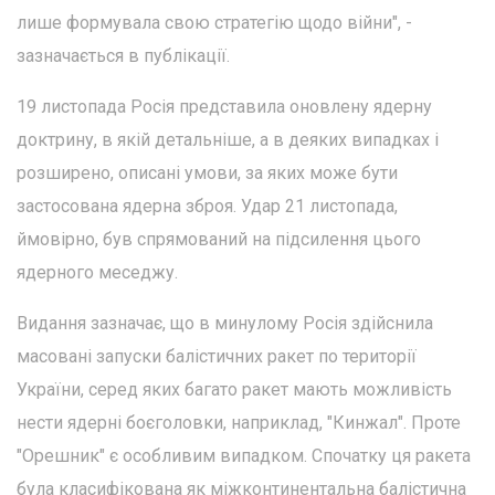
лише формувала свою стратегію щодо війни", -
зазначається в публікації.
19 листопада Росія представила оновлену ядерну
доктрину, в якій детальніше, а в деяких випадках і
розширено, описані умови, за яких може бути
застосована ядерна зброя. Удар 21 листопада,
ймовірно, був спрямований на підсилення цього
ядерного меседжу.
Видання зазначає, що в минулому Росія здійснила
масовані запуски балістичних ракет по території
України, серед яких багато ракет мають можливість
нести ядерні боєголовки, наприклад, "Кинжал". Проте
"Орешник" є особливим випадком. Спочатку ця ракета
була класифікована як міжконтинентальна балістична