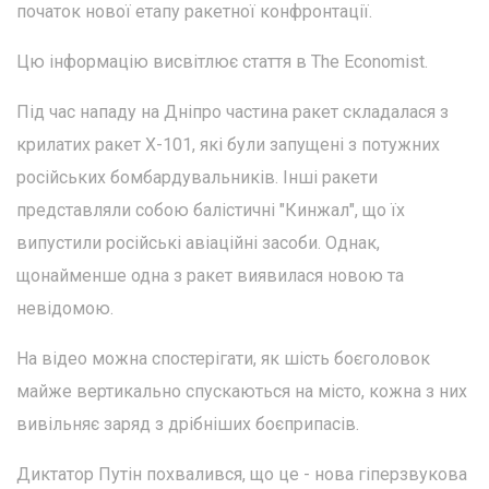
початок нової етапу ракетної конфронтації.
Цю інформацію висвітлює стаття в The Economist.
Під час нападу на Дніпро частина ракет складалася з
крилатих ракет Х-101, які були запущені з потужних
російських бомбардувальників. Інші ракети
представляли собою балістичні "Кинжал", що їх
випустили російські авіаційні засоби. Однак,
щонайменше одна з ракет виявилася новою та
невідомою.
На відео можна спостерігати, як шість боєголовок
майже вертикально спускаються на місто, кожна з них
вивільняє заряд з дрібніших боєприпасів.
Диктатор Путін похвалився, що це - нова гіперзвукова