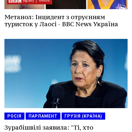
Метанол: Інцидент з отруєнням
туристок у Лаосі - BBC News Україна
РОСІЯ
ПАРЛАМЕНТ
ГРУЗІЯ (КРАЇНА)
Зурабішвілі заявила: "Ті, хто