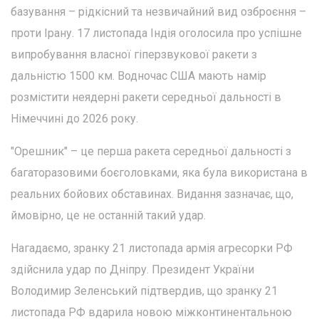
базування – рідкісний та незвичайний вид озброєння –
проти Ірану. 17 листопада Індія оголосила про успішне
випробування власної гіперзвукової ракети з
дальністю 1500 км. Водночас США мають намір
розмістити неядерні ракети середньої дальності в
Німеччині до 2026 року.
"Орешник" – це перша ракета середньої дальності з
багаторазовими боєголовками, яка була використана в
реальних бойових обставинах. Видання зазначає, що,
ймовірно, це не останній такий удар.
Нагадаємо, зранку 21 листопада армія агресорки РФ
здійснила удар по Дніпру. Президент України
Володимир Зеленський підтвердив, що зранку 21
листопада РФ вдарила новою міжконтинентальною