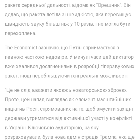
ракета середньої дальності, відома як "Орешник". Він
додав, що ракета летіла зі швидкістю, яка перевищує
швидкість звуку більш ніж у 10 разів, і не могла бути
перехоплена.
The Economist зазначає, що Путін сприймається з
певною часткою недовіри. У минулі часи цей диктатор
вже хвалився досягненнями в розробці гіперзвукових
ракет, іноді перебільшуючи їхні реальні можливості.
"Це не слід вважати якоюсь новаторською зброєю.
Проте, цей напад виглядає як елемент масштабніших
ініціатив Росії, спрямованих на те, щоб змусити західні
держави утриматися від активнішої участі у конфлікті
в Україні. Ключовою аудиторією, на яку
розраховували, була нова адміністрація Трампа, яка ще