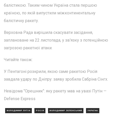
балістикою. Таким чином Україна стала першою
країною, по якій випустили міжконтинентальну
балістичну ракету.
Верховна Рада вирішила скасувати засідання,
заплановане на 22 листопада, у зв'язку з потенційною
загрозою ракетної атаки.
Читайте також:
У Пентагоні розкрили, якою саме ракетою Росія
завдала удару по Дніпру: заяву зробила Сабріна Сінгх.
Невідома "Орешник": яку ракету мав на увазі Путін —
Defense Express
ВОЛОДИМИР ПУТІН
РОСІЯ
ВОЛОДИМИР ЗЕЛЕНСЬКИЙ
УКРАЇНА