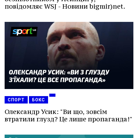
повідомляє WSJ - Новини bigmir)net.
СПОРТ
БОКС
Олександр Усик: "Ви що, зовсім
втратили глузд? Це лише пропаганда!"