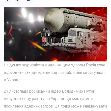
На думку журналістів видання, цим ударом Росія хоче
відмовити західні країни від поглиблення своєї участі
в Україні.
21 листопада російський лідер Володимир Путін
випустив нову ракету по Україні, що має на меті
посилення ядерних загроз. Ця подія може знаменувати