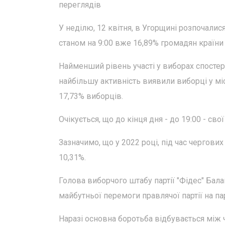
переглядiв
У неділю, 12 квітня, в Угорщині розпочалис
станом на 9:00 вже 16,89% громадян країни
Найменший рівень участі у виборах спостер
найбільшу активність виявили виборці у міс
17,73% виборців.
Очікується, що до кінця дня - до 19:00 - сво
Зазначимо, що у 2022 році, під час чергових
10,31%.
Голова виборчого штабу партії "Фідес" Бал
майбутньої перемоги правлячої партії на п
Наразі основна боротьба відбувається між 