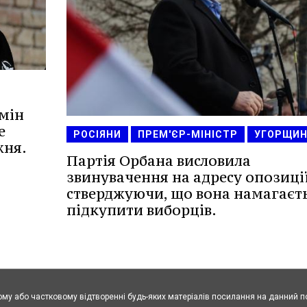
бмін
е
РОСІЯНИ
ПРЕМ'ЄР-МІНІСТР
УГОРЩИН
жня.
Партія Орбана висловила
звинувачення на адресу опозиції
стверджуючи, що вона намагаєт
підкупити виборців.
ому або частковому відтворенні будь-яких матеріалів посилання на данний п