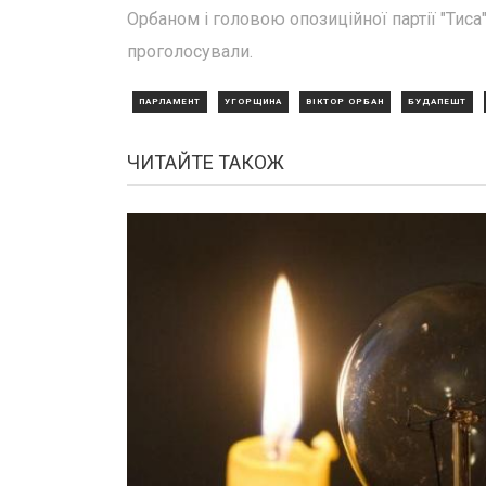
Орбаном і головою опозиційної партії "Тис
проголосували.
ПАРЛАМЕНТ
УГОРЩИНА
ВІКТОР ОРБАН
БУДАПЕШТ
ЧИТАЙТЕ ТАКОЖ