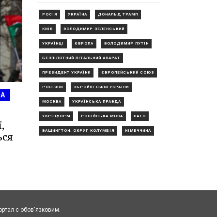
РОСІЯ
УКРАЇНА
ДОНАЛЬД ТРАМП
КИЇВ
ВОЛОДИМИР ЗЕЛЕНСЬКИЙ
УКРАЇНЦІ
ЄВРОПА
ВОЛОДИМИР ПУТІН
БЕЗПІЛОТНИЙ ЛІТАЛЬНИЙ АПАРАТ
ПРЕЗИДЕНТ УКРАЇНИ
ЄВРОПЕЙСЬКИЙ СОЮЗ
РОСІЯНИ
ЗБРОЙНІ СИЛИ УКРАЇНИ
А
МОСКВА
УКРАЇНСЬКА ПРАВДА
УКРІНФОРМ
РОСІЙСЬКА МОВА
НАТО
,
ВАШИНГТОН, ОКРУГ КОЛУМБІЯ
НІМЕЧЧИНА
ься
ортал є обов'язковим.