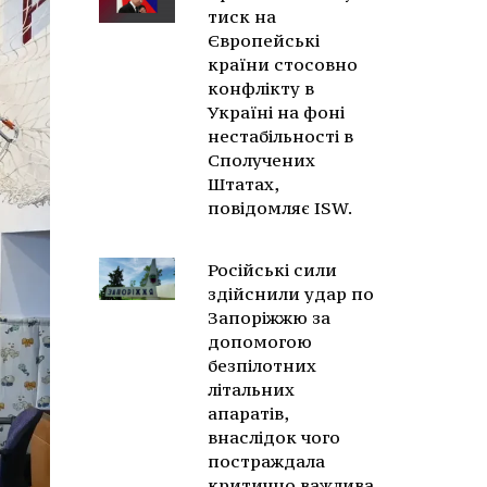
тиск на
Європейські
країни стосовно
конфлікту в
Україні на фоні
нестабільності в
Сполучених
Штатах,
повідомляє ISW.
Російські сили
здійснили удар по
Запоріжжю за
допомогою
безпілотних
літальних
апаратів,
внаслідок чого
постраждала
критично важлива