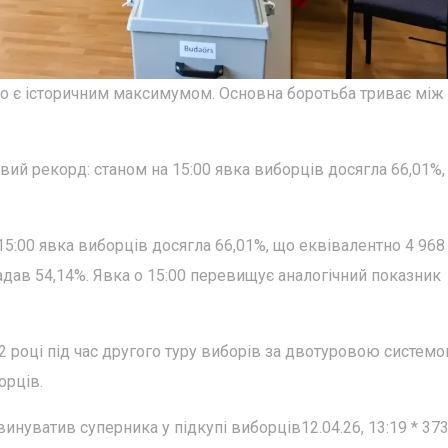
що є історичним максимумом. Основна боротьба триває між
вий рекорд: станом на 15:00 явка виборців досягла 66,01%,
15:00 явка виборців досягла 66,01%, що еквівалентно 4 968
адав 54,14%. Явка о 15:00 перевищує аналогічний показник
 році під час другого туру виборів за двотуровою системо
орців.
винуватив суперника у підкупі виборців12.04.26, 13:19 * 37