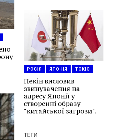
ено
рону
РОСІЯ
ЯПОНІЯ
ТОКІО
Пекін висловив
звинувачення на
адресу Японії у
створенні образу
"китайської загрози".
ТЕГИ