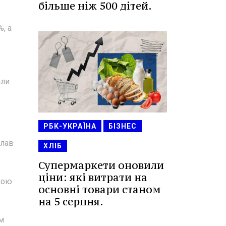
більше ніж 500 дітей.
, а
али
РБК-УКРАЇНА
БІЗНЕС
клав
ХЛІБ
Супермаркети оновили
ціни: які витрати на
кою
основні товари станом
на 5 серпня.
ом