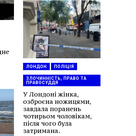
дне
ЛОНДОН
ПОЛІЦІЯ
ЗЛОЧИННІСТЬ, ПРАВО ТА
ПРАВОСУДДЯ
У Лондоні жінка,
озброєна ножицями,
завдала поранень
чотирьом чоловікам,
після чого була
затримана.