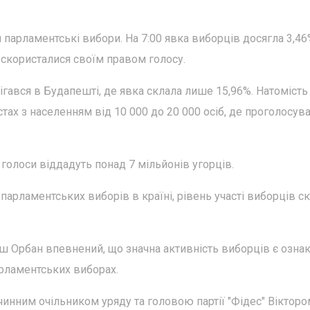
я парламентські вибори. На 7:00 явка виборців досягла 3,46%
 скористалися своїм правом голосу.
ігався в Будапешті, де явка склала лише 15,96%. Натомість
тах з населенням від 10 000 до 20 000 осіб, де проголосув
ї голоси віддадуть понад 7 мільйонів угорців.
 парламентських виборів в країні, рівень участі виборців с
аш Орбан впевнений, що значна активність виборців є озна
арламентських виборах.
чинним очільником уряду та головою партії "Фідес" Віктор