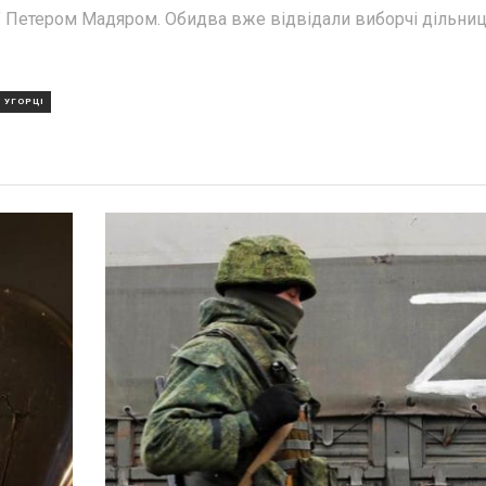
а" Петером Мадяром. Обидва вже відвідали виборчі дільниц
УГОРЦІ