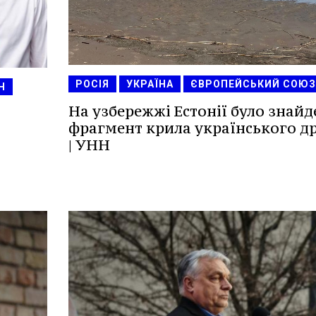
РОСІЯ
УКРАЇНА
ЄВРОПЕЙСЬКИЙ СОЮЗ
Н
На узбережжі Естонії було знайд
фрагмент крила українського д
| УНН