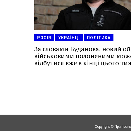
РОСІЯ
УКРАЇНЦІ
ПОЛІТИКА
За словами Буданова, новий о
військовими полоненими мож
відбутися вже в кінці цього ти
Copyright © При повн