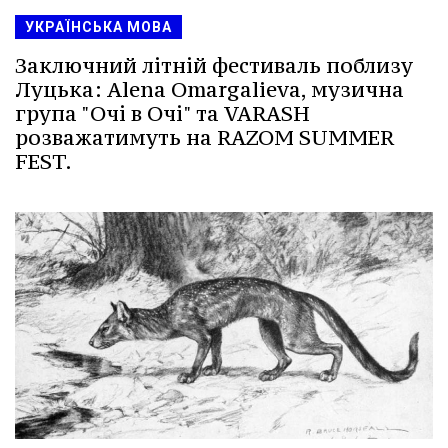
УКРАЇНСЬКА МОВА
Заключний літній фестиваль поблизу
Луцька: Alena Omargalieva, музична
група "Очі в Очі" та VARASH
розважатимуть на RAZOM SUMMER
FEST.