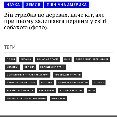
НАУКА
ЗЕМЛЯ
ПІВНІЧНА АМЕРИКА
Він стрибав по деревах, наче кіт, але
при цьому залишався першим у світі
собакою (фото).
ТЕГИ
РОСІЯ
УКРАЇНА
ДОНАЛЬД ТРАМП
КИЇВ
ВОЛОДИМИР ЗЕЛЕНСЬКИЙ
УКРАЇНЦІ
ЄВРОПА
ВОЛОДИМИР ПУТІН
БЕЗПІЛОТНИЙ ЛІТАЛЬНИЙ АПАРАТ
ПРЕЗИДЕНТ УКРАЇНИ
ЄВРОПЕЙСЬКИЙ СОЮЗ
РОСІЯНИ
ЗБРОЙНІ СИЛИ УКРАЇНИ
МОСКВА
УКРАЇНСЬКА ПРАВДА
УКРІНФОРМ
РОСІЙСЬКА МОВА
НАТО
ВАШИНГТОН, ОКРУГ КОЛУМБІЯ
НІМЕЧЧИНА