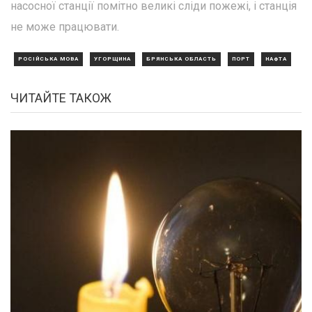
насосної станції помітно великі сліди пожежі, і станція
не може працювати.
РОСІЙСЬКА МОВА
УГОРЩИНА
БРЯНСЬКА ОБЛАСТЬ
ПОРТ
НАФТА
ЧИТАЙТЕ ТАКОЖ