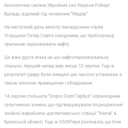
безпілотних систем Збройних сил України Роберт
Бровді, відомий під позивним "Мадяр".
На наступний день міністр закордонних справ
Угорщини Петер Сіярто повідомив, що трубопровід
припинив перекачувати нафту.
Це вже друга атака на цю нафтоперекачувальну
станцію; перший напад мав місце 12 серпня. Тоді в
результаті удару були знищені дві насосні установки, а
також технічне приміщення і обладнання.
14 серпня спільнота "Dnipro Osint Гарбуз" оприлюднив
супутникові знімки, що підтверджували пошкодження
лінійної виробничо-диспетчерської станції "Унеча" в
Брянській області. Тоді ж OSINTери розповіли, що біля