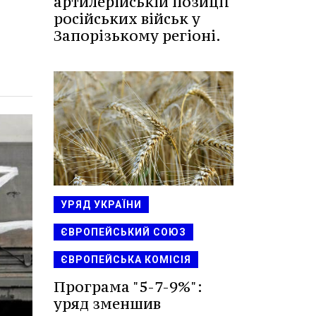
артилерійській позиції
російських військ у
Запорізькому регіоні.
УРЯД УКРАЇНИ
ЄВРОПЕЙСЬКИЙ СОЮЗ
ЄВРОПЕЙСЬКА КОМІСІЯ
Програма "5-7-9%":
уряд зменшив