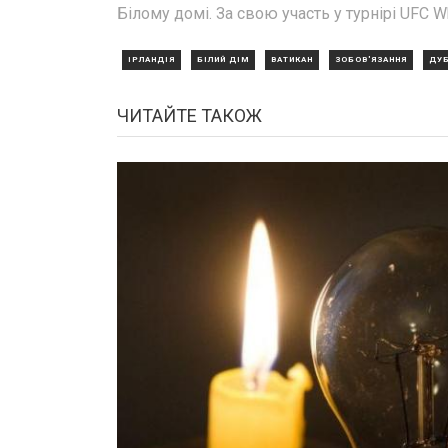
Білому домі. За свою участь у турнірі UFC W
ІРЛАНДІЯ
БІЛИЙ ДІМ
ВАТИКАН
ЗОБОВ'ЯЗАННЯ
ДУБ
ЧИТАЙТЕ ТАКОЖ