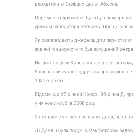
церкві Санто-Стефано-дельї-Абіссіні.
Церемонія одруження була суто камерною т
храмом на території Ватикану. Про це з по
Як розповідають джерела, діти пари стали 
задіяні танцюристи та був запущений феєрв
На фотографіях Конор постає в елегантному
білосніжній сукні. Подружжя проїжджало в
1930-х роках.
Відомо, що 37-річний Конор і 38-річна Ді 
у нічному клубі в 2008 році.
У них вже є четверо спільних дітей, проте 
Ді Девлін була поруч із Макгрегором задов