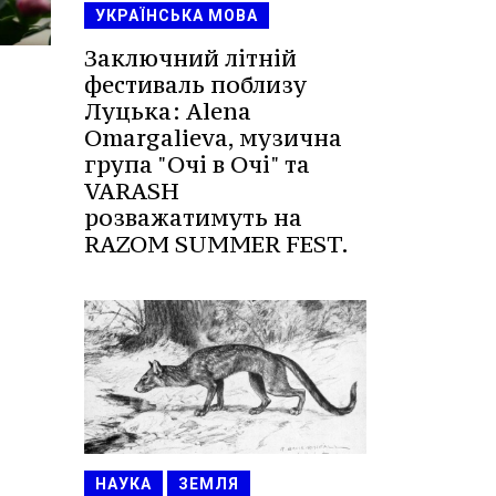
УКРАЇНСЬКА МОВА
Заключний літній
фестиваль поблизу
Луцька: Alena
Omargalieva, музична
група "Очі в Очі" та
VARASH
розважатимуть на
RAZOM SUMMER FEST.
НАУКА
ЗЕМЛЯ