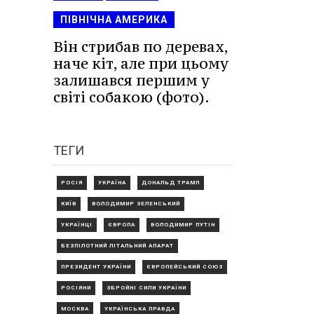
ПІВНІЧНА АМЕРИКА
Він стрибав по деревах,
наче кіт, але при цьому
залишався першим у
світі собакою (фото).
ТЕГИ
РОСІЯ
УКРАЇНА
ДОНАЛЬД ТРАМП
КИЇВ
ВОЛОДИМИР ЗЕЛЕНСЬКИЙ
УКРАЇНЦІ
ЄВРОПА
ВОЛОДИМИР ПУТІН
БЕЗПІЛОТНИЙ ЛІТАЛЬНИЙ АПАРАТ
ПРЕЗИДЕНТ УКРАЇНИ
ЄВРОПЕЙСЬКИЙ СОЮЗ
РОСІЯНИ
ЗБРОЙНІ СИЛИ УКРАЇНИ
МОСКВА
УКРАЇНСЬКА ПРАВДА