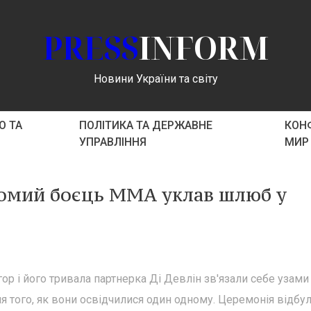
PRESS
INFORM
Новини України та світу
О ТА
ПОЛІТИКА ТА ДЕРЖАВНЕ
КОНФ
УПРАВЛІННЯ
МИР
ідомий боєць ММА уклав шлюб у
р і його тривала партнерка Ді Девлін зв'язали себе узами
 того, як вони освідчилися один одному. Церемонія відбул