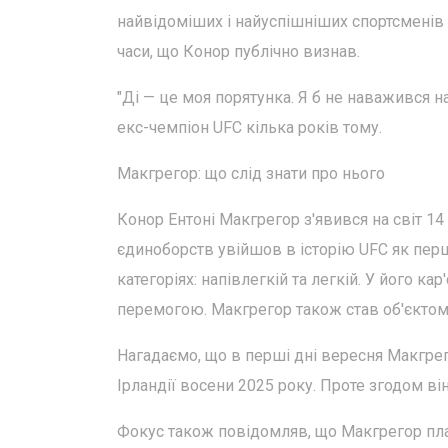
найвідоміших і найуспішніших спортсменів у 
часи, що Конор публічно визнав.
"Ді — це моя порятунка. Я б не наважився на
екс-чемпіон UFC кілька років тому.
Макгрегор: що слід знати про нього
Конор Ентоні Макгрегор з'явився на світ 14
єдиноборств увійшов в історію UFC як перш
категоріях: напівлегкій та легкій. У його ка
перемогою. Макгрегор також став об'єктом
Нагадаємо, що в перші дні вересня Макгрег
Ірландії восени 2025 року. Проте згодом ві
Фокус також повідомляв, що Макгрегор план