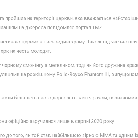
а пройшла на території церкви, яка вважається найстаріш
силанням на джерела повідомляє портал TMZ.
частиною церемонії всередині храму. Також під час весілля
ерк на честь молодят.
 чорному смокінгу з метеликом, тоді як його дружина враж
улицями на розкішному Rolls-Royce Phantom III, випущеном
провели більшість свого дорослого життя разом, познайоми
вони офіційно заручилися лише в серпні 2020 року.
го до того, як той став найбільшою зіркою ММА та одним і