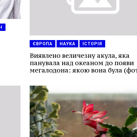
Н
ЄВРОПА
НАУКА
ІСТОРІЯ
Виявлено величезну акула, яка
панувала над океаном до появи
мегалодона: якою вона була (фо