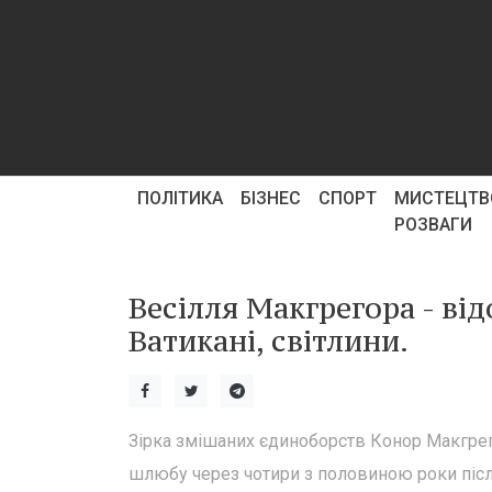
ПОЛІТИКА
БІЗНЕС
СПОРТ
МИСТЕЦТВ
РОЗВАГИ
Весілля Макгрегора - в
Ватикані, світлини.
Зірка змішаних єдиноборств Конор Макгрего
шлюбу через чотири з половиною роки після