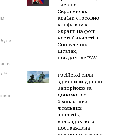
тиск на
Європейські
країни стосовно
им
конфлікту в
Україні на фоні
нестабільності в
 були
Сполучених
Штатах,
повідомляє ISW.
ає в
у в
Російські сили
здійснили удар по
Запоріжжю за
допомогою
вшись
безпілотних
літальних
апаратів,
внаслідок чого
постраждала
з
критично важлива