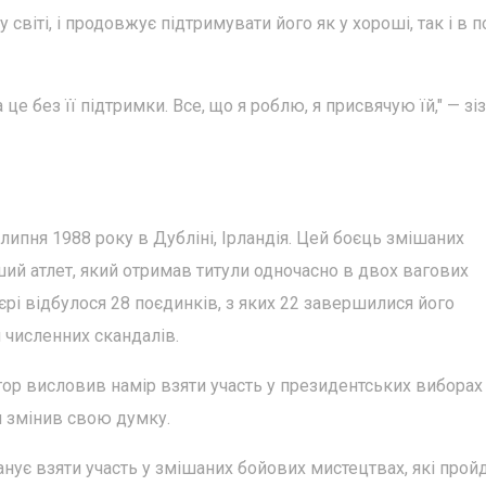
світі, і продовжує підтримувати його як у хороші, так і в п
 це без її підтримки. Все, що я роблю, я присвячую їй," — зі
 липня 1988 року в Дубліні, Ірландія. Цей боєць змішаних
ий атлет, який отримав титули одночасно в двох вагових
р'єрі відбулося 28 поєдинків, з яких 22 завершилися його
 численних скандалів.
ор висловив намір взяти участь у президентських виборах
н змінив свою думку.
ує взяти участь у змішаних бойових мистецтвах, які пройд