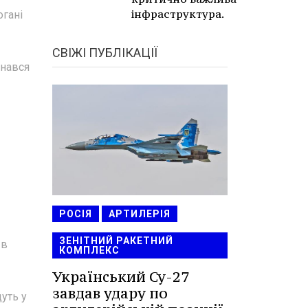
інфраструктура.
огані
СВІЖІ ПУБЛІКАЦІЇ
знався
РОСІЯ
АРТИЛЕРІЯ
ЗЕНІТНИЙ РАКЕТНИЙ
 в
КОМПЛЕКС
Український Су-27
завдав удару по
уть у