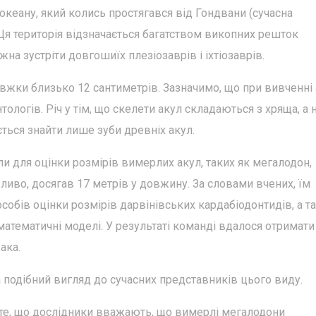
 океану, який колись простягався від Гондвани (сучасна
 Ця територія відзначається багатством викопних решток
на зустріти довгошиїх плезіозаврів і іхтіозаврів.
вжки близько 12 сантиметрів. Зазначимо, що при вивченні
логів. Річ у тім, що скелети акул складаються з хряща, а 
ться знайти лише зуби древніх акул.
 для оцінки розмірів вимерлих акул, таких як мегалодон,
ливо, досягав 17 метрів у довжину. За словами вчених, їм
собів оцінки розмірів дарвінівських кардабіодонтидів, а т
математичні моделі. У результаті команді вдалося отримати
ака.
 подібний вигляд до сучасних представників цього виду.
те, що дослідники вважають, що вимерлі мегалодони