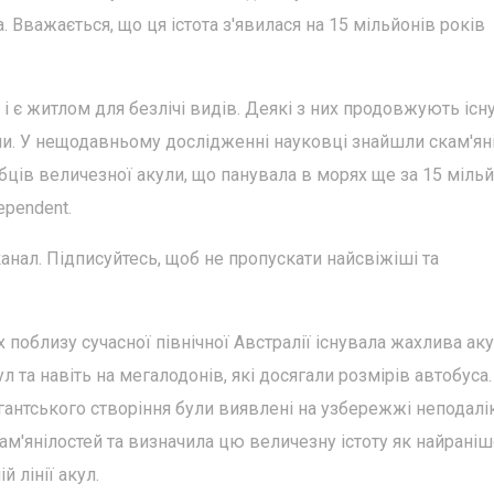
Вважається, що ця істота з'явилася на 15 мільйонів років
і є житлом для безлічі видів. Деякі з них продовжують існ
икли. У нещодавньому дослідженні науковці знайшли скам'яні
бців величезної акули, що панувала в морях ще за 15 міль
ependent.
канал. Підписуйтесь, щоб не пропускати найсвіжіші та
 поблизу сучасної північної Австралії існувала жахлива аку
л та навіть на мегалодонів, які досягали розмірів автобуса.
гантського створіння були виявлені на узбережжі неподалі
ам'янілостей та визначила цю величезну істоту як найрані
 лінії акул.