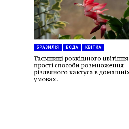
БРАЗИЛІЯ
ВОДА
КВІТКА
Таємниці розкішного цвітіння
прості способи розмноження
різдвяного кактуса в домашні
умовах.