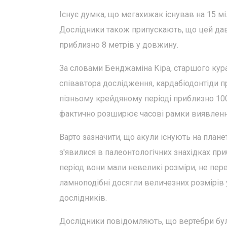
Існує думка, що мегахижак існував на 15 мі
Дослідники також припускають, що цей давн
приблизно 8 метрів у довжину.
За словами Бенджаміна Кіра, старшого кура
співавтора дослідження, кардабіодонтіди п
пізньому крейдяному періоді приблизно 100
фактично розширює часові рамки виявлення
Варто зазначити, що акули існують на планет
з'явилися в палеонтологічних знахідках при
період вони мали невеликі розміри, не пе
ламноподібні досягли величезних розмірів 
дослідників.
Дослідники повідомляють, що вертебри бул