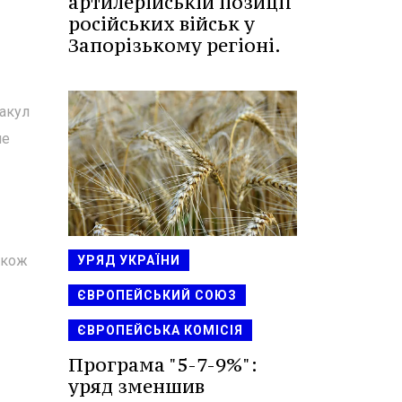
артилерійській позиції
російських військ у
Запорізькому регіоні.
 акул
не
акож
УРЯД УКРАЇНИ
ЄВРОПЕЙСЬКИЙ СОЮЗ
ЄВРОПЕЙСЬКА КОМІСІЯ
Програма "5-7-9%":
уряд зменшив