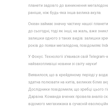
планети задовго до виникнення мегалодона. 
раніше, ніж будь-яка інша велика акула.
Океан займає значну частину нашої планети 
до сьогодні, тоді як інші, на жаль, вже зн
залишки одного з таких видів: залишки хре
років до появи мегалодона, повідомляє Ind
У Фокус. Технології з'явився свій Telegram-
найзахопливіші новини зі світу науки!
Виявилося, що в крейдяному періоді у водах
здатна полювати на китів, великих білих аку
Дослідники повідомили, що хребці цього гі
Дарвіна. Команда вчених провела аналіз ск
відомого мегахижака в сучасній еволюційній