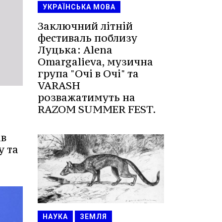
УКРАЇНСЬКА МОВА
Заключний літній
фестиваль поблизу
Луцька: Alena
Omargalieva, музична
група "Очі в Очі" та
VARASH
розважатимуть на
RAZOM SUMMER FEST.
ів
у та
НАУКА
ЗЕМЛЯ