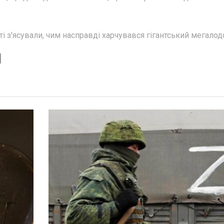
і з'ясували, чим насправді харчувався гігантський мегалод