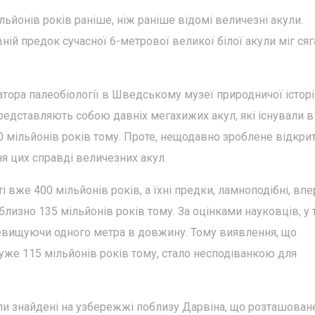
льйонів років раніше, ніж раніше відомі величезні акули.
ій предок сучасної 6-метрової великої білої акули міг сяг
тора палеобіології в Шведському музеї природничої історії
редставляють собою давніх мегахижих акул, які існували в
 мільйонів років тому. Проте, нещодавно зроблене відкри
 цих справді величезних акул.
і вже 400 мільйонів років, а їхні предки, ламноподібні, вп
близно 135 мільйонів років тому. За оцінками науковців, у 
ревищуючи одного метра в довжину. Тому виявлення, що
уже 115 мільйонів років тому, стало несподіванкою для
и знайдені на узбережжі поблизу Дарвіна, що розташован