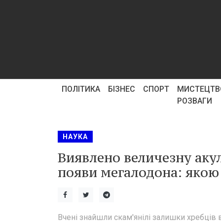
ПОЛІТИКА
БІЗНЕС
СПОРТ
МИСТЕЦТВ
РОЗВАГИ
НАУКА
Виявлено величезну акул
появи мегалодона: якою 
Вчені знайшли скам'янілі залишки хребців 