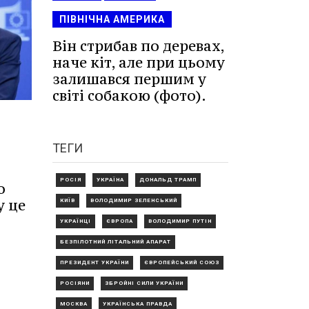
ПІВНІЧНА АМЕРИКА
Він стрибав по деревах,
наче кіт, але при цьому
залишався першим у
світі собакою (фото).
ТЕГИ
РОСІЯ
УКРАЇНА
ДОНАЛЬД ТРАМП
о
у це
КИЇВ
ВОЛОДИМИР ЗЕЛЕНСЬКИЙ
УКРАЇНЦІ
ЄВРОПА
ВОЛОДИМИР ПУТІН
БЕЗПІЛОТНИЙ ЛІТАЛЬНИЙ АПАРАТ
ПРЕЗИДЕНТ УКРАЇНИ
ЄВРОПЕЙСЬКИЙ СОЮЗ
РОСІЯНИ
ЗБРОЙНІ СИЛИ УКРАЇНИ
МОСКВА
УКРАЇНСЬКА ПРАВДА