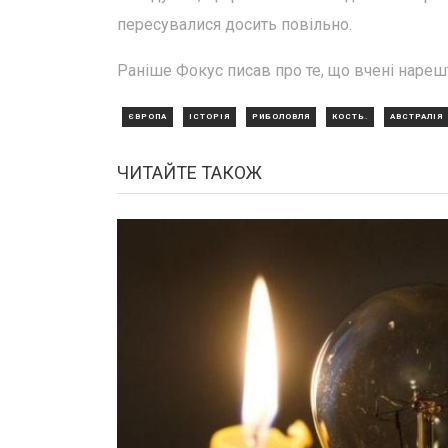
пересувалися досить повільно.
Раніше Фокус писав про те, що вчені нарешт
ЄВРОПА
ІСТОРІЯ
РИБОЛОВЛЯ
КОСТЬ.
АВСТРАЛІЯ
ЧИТАЙТЕ ТАКОЖ