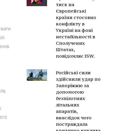
тиск на
Європейські
країни стосовно
конфлікту в
увати
Україні на фоні
нестабільності в
лі
Сполучених
йонів
Штатах,
повідомляє ISW.
Російські сили
здійснили удар по
Запоріжжю за
ла,
допомогою
безпілотних
літальних
к
апаратів,
шого
внаслідок чого
постраждала
критично важлива