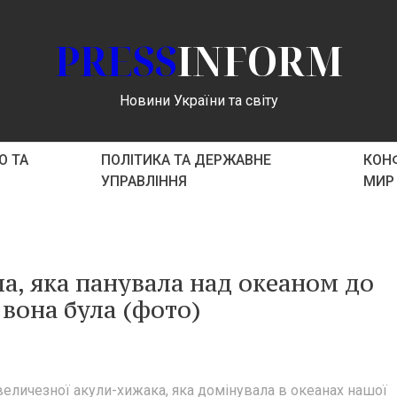
PRESS
INFORM
Новини України та світу
О ТА
ПОЛІТИКА ТА ДЕРЖАВНЕ
КОНФ
УПРАВЛІННЯ
МИР
а, яка панувала над океаном до
вона була (фото)
величезної акули-хижака, яка домінувала в океанах нашої