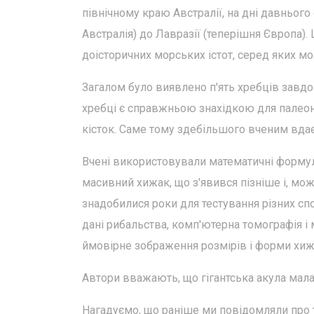
північному краю Австралії, на дні давнього
Австралія) до Лавразії (теперішня Європа).
доісторичних морських істот, серед яких мож
Загалом було виявлено п'ять хребців завдо
хребці є справжньою знахідкою для палеонто
кісток. Саме тому здебільшого вченим вдає
Вчені використовували математичні формули
масивний хижак, що з'явився пізніше і, мож
знадобилися роки для тестування різних спо
дані рибальства, комп'ютерна томографія і 
ймовірне зображення розмірів і форми хиж
Автори вважають, що гігантська акула мала
Нагадуємо, що раніше ми повідомляли про 