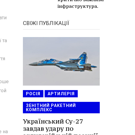
інфраструктура.
ати
СВІЖІ ПУБЛІКАЦІЇ
 та
ття
ерше
той
РОСІЯ
АРТИЛЕРІЯ
ЗЕНІТНИЙ РАКЕТНИЙ
КОМПЛЕКС
Український Су-27
завдав удару по
е на