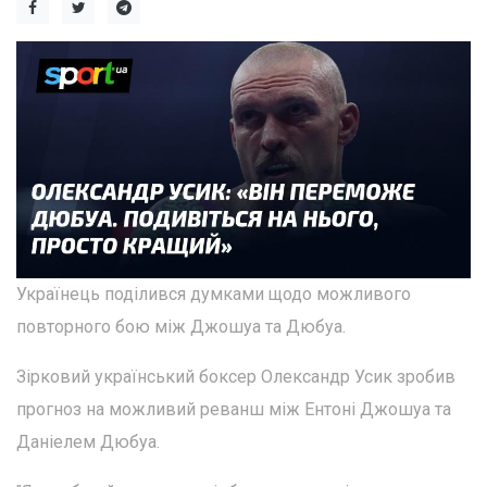
Українець поділився думками щодо можливого
повторного бою між Джошуа та Дюбуа.
Зірковий український боксер Олександр Усик зробив
прогноз на можливий реванш між Ентоні Джошуа та
Даніелем Дюбуа.