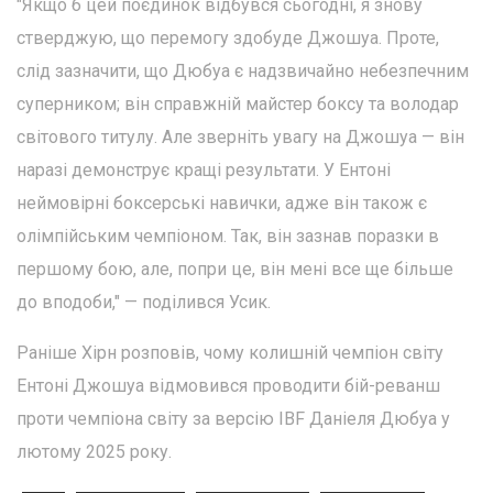
"Якщо б цей поєдинок відбувся сьогодні, я знову
стверджую, що перемогу здобуде Джошуа. Проте,
слід зазначити, що Дюбуа є надзвичайно небезпечним
суперником; він справжній майстер боксу та володар
світового титулу. Але зверніть увагу на Джошуа — він
наразі демонструє кращі результати. У Ентоні
неймовірні боксерські навички, адже він також є
олімпійським чемпіоном. Так, він зазнав поразки в
першому бою, але, попри це, він мені все ще більше
до вподоби," — поділився Усик.
Раніше Хірн розповів, чому колишній чемпіон світу
Ентоні Джошуа відмовився проводити бій-реванш
проти чемпіона світу за версію IBF Даніеля Дюбуа у
лютому 2025 року.