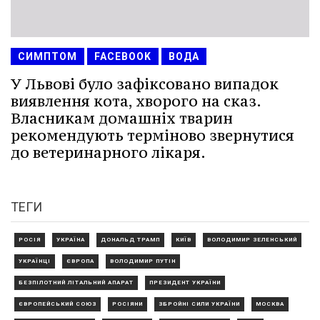
СИМПТОМ
FACEBOOK
ВОДА
У Львові було зафіксовано випадок
виявлення кота, хворого на сказ.
Власникам домашніх тварин
рекомендують терміново звернутися
до ветеринарного лікаря.
ТЕГИ
РОСІЯ
УКРАЇНА
ДОНАЛЬД ТРАМП
КИЇВ
ВОЛОДИМИР ЗЕЛЕНСЬКИЙ
УКРАЇНЦІ
ЄВРОПА
ВОЛОДИМИР ПУТІН
БЕЗПІЛОТНИЙ ЛІТАЛЬНИЙ АПАРАТ
ПРЕЗИДЕНТ УКРАЇНИ
ЄВРОПЕЙСЬКИЙ СОЮЗ
РОСІЯНИ
ЗБРОЙНІ СИЛИ УКРАЇНИ
МОСКВА