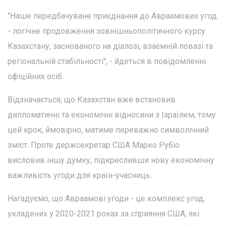
"Наше передбачуване приєднання до Авраамових угод
- логічне продовження зовнішньополітичного курсу
Казахстану, заснованого на діалозі, взаємній повазі та
регіональній стабільності", - йдеться в повідомленні
офіційних осіб.
Відзначається, що Казахстан вже встановив
дипломатичні та економічні відносини з Ізраїлем, тому
цей крок, ймовірно, матиме переважно символічний
зміст. Проте держсекретар США Марко Рубіо
висловив іншу думку, підкресливши нову економічну
важливість угоди для країн-учасниць.
Нагадуємо, що Авраамові угоди - це комплекс угод,
укладених у 2020-2021 роках за сприяння США, які