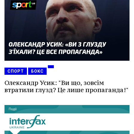
СПОРТ
БОКС
Олександр Усик: "Ви що, зовсім
втратили глузд? Це лише пропаганда!"