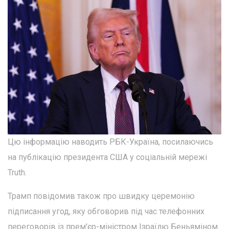
Цю інформацію наводить РБК-Україна, посилаючись
на публікацію президента США у соціальній мережі
Truth.
Трамп повідомив також про швидку церемонію
підписання угод, яку обговорив під час телефонних
переговорів із прем'єр-міністром Ізраїлю Беньяміном