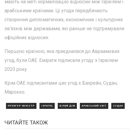
мають на меті нормалізацію відносин між Ізраїлем і
арабськими країнами. Ці угоди передбачають
створення дипломатичних, економічних і культурних
зв’язків між державами, які раніше не підтримували
офіційних відносин.
Першою країною, яка приєдналася до Авраамових
угод, були ОАЕ. Емірати підписали угоду з Ізраїлем
2020 року.
Крім ОАЕ підписантами цих угод є Бахрейн, Судан,
Марокко.
ПРЕМ'ЄР-МІНІСТР
ІЗРАЇЛЬ
БІЛИЙ ДІМ
АРАБСЬКИЙ СВІТ
СУДАН
ЧИТАЙТЕ ТАКОЖ