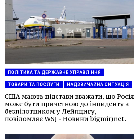
ПОЛІТИКА ТА ДЕРЖАВНЕ УПРАВЛІННЯ
ТОВАРИ ТА ПОСЛУГИ
НАДЗВИЧАЙНА СИТУАЦІЯ
США мають підстави вважати, що Росія
може бути причетною до інциденту з
безпілотником у Лейпцигу,
повідомляє WSJ - Новини bigmir)net.