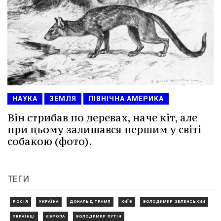
НАУКА
ЗЕМЛЯ
ПІВНІЧНА АМЕРИКА
Він стрибав по деревах, наче кіт, але
при цьому залишався першим у світі
собакою (фото).
ТЕГИ
РОСІЯ
УКРАЇНА
ДОНАЛЬД ТРАМП
КИЇВ
ВОЛОДИМИР ЗЕЛЕНСЬКИЙ
УКРАЇНЦІ
ЄВРОПА
ВОЛОДИМИР ПУТІН