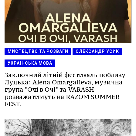
МИСТЕЦТВО ТА РОЗВАГИ
ОЛЕКСАНДР УСИК
УКРАЇНСЬКА МОВА
Заключний літній фестиваль поблизу
Луцька: Alena Omargalieva, музична
група "Очі в Очі" та VARASH
розважатимуть на RAZOM SUMMER
FEST.