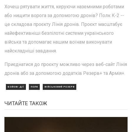
Хочеш рятувати життя, керуючи наземними роботами
або нищити ворога за допомогою дронів? Полк К-2 --
це складова проєкту Лінія дронів. Проєкт масштабує
найефективніші безпілотні системи українського
війська та допомагає нашим воїнам виконувати
найскладніші завдання.
Приєднатися до проєкту можливо через веб-сайт Лінія
дронів або за допомогою додатків Резерв+ та Армія+.
БОЙОВІ ДІЇ
ПОЛК
ВІЙСЬКОВИЙ РЕЗЕРВ
ЧИТАЙТЕ ТАКОЖ