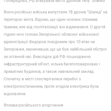
Попередньо, РФ атакувала місто дроном типу "Shahed".
Вночі російські війська випустили 18 дронів "Шахед" на
територію міста. Відомо, що один чоловік отримав
травми, але від госпіталізації він відмовився. О другій
годині ночі голова Запорізької обласної військової
адміністрації Федоров повідомив про 10 атак на
Запоріжжя, зазначивши, що це був найбільший обстріл
за останній час. Внаслідок дій РФ пошкоджено
інфраструктурний об'єкт, кілька багатоповерхових і
приватних будинків, а також навчальний заклад.
Спочатку в місті спостерігалися перебої з
електропостачанням, проте згодом електрика була
відновлена.
Впливи російського вторгнення