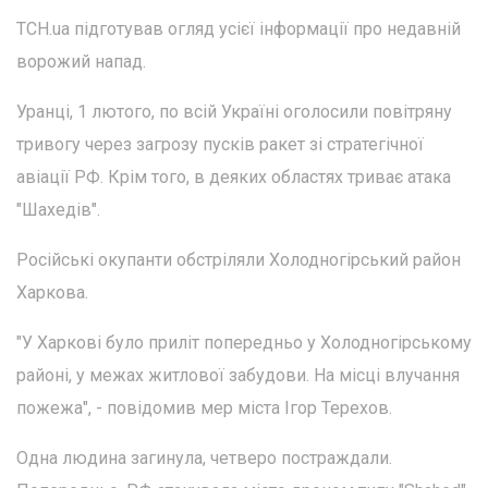
ТСН.ua підготував огляд усієї інформації про недавній
ворожий напад.
Уранці, 1 лютого, по всій Україні оголосили повітряну
тривогу через загрозу пусків ракет зі стратегічної
авіації РФ. Крім того, в деяких областях триває атака
"Шахедів".
Російські окупанти обстріляли Холодногірський район
Харкова.
"У Харкові було приліт попередньо у Холодногірському
районі, у межах житлової забудови. На місці влучання
пожежа", - повідомив мер міста Ігор Терехов.
Одна людина загинула, четверо постраждали.