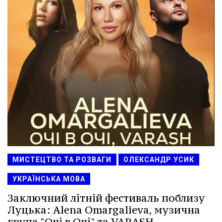
МИСТЕЦТВО ТА РОЗВАГИ
ОЛЕКСАНДР УСИК
УКРАЇНСЬКА МОВА
Заключний літній фестиваль поблизу
Луцька: Alena Omargalieva, музична
група "Очі в Очі" та VARASH