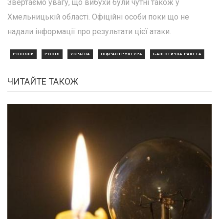
Звертаємо увагу, що вибухи були чутні також у
Хмельницькій області. Офіційні особи поки що не
надали інформації про результати цієї атаки.
РОСІЯНИ
РОСІЯ
УКРАЇНА
ІНФРАСТРУКТУРА
БАЛІСТИЧНА РАКЕТА
ЧИТАЙТЕ ТАКОЖ