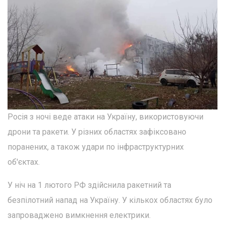
Росія з ночі веде атаки на Україну, використовуючи
дрони та ракети. У різних областях зафіксовано
поранених, а також удари по інфраструктурних
об'єктах.
У ніч на 1 лютого РФ здійснила ракетний та
безпілотний напад на Україну. У кількох областях було
запроваджено вимкнення електрики.