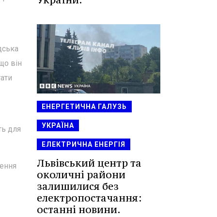
дська
що він
тати
ЕНЕРГЕТИЧНА ГАЛУЗЬ
УКРАЇНА
ть для
ЕЛЕКТРИЧНА ЕНЕРГІЯ
Львівський центр та
рення
околичні райони
залишилися без
електропостачання:
останні новини.