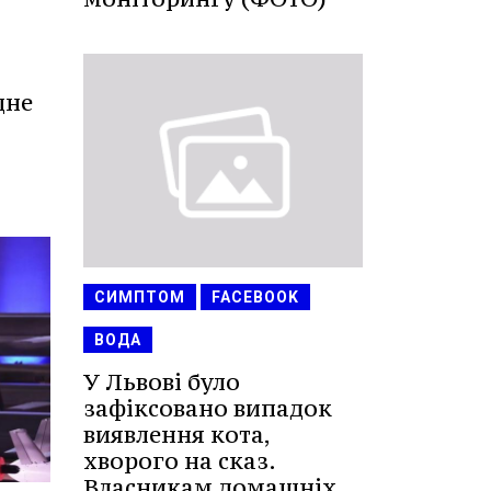
дне
СИМПТОМ
FACEBOOK
ВОДА
У Львові було
зафіксовано випадок
виявлення кота,
хворого на сказ.
Власникам домашніх