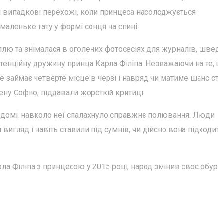
і випадкові перехожі, коли принцеса насолоджується
 маленьке тату у формі сонця на спині.
лю та знімалася в оголених фотосесіях для журналів, шве
отенційну дружину принца Карла Філіпа. Незважаючи на те, 
 займає четверте місце в черзі і навряд чи матиме шанс с
ену Софію, піддавали жорсткій критиці.
 відомі, навколо неї спалахнуло справжнє полювання. Люди
вигляд і навіть ставили під сумнів, чи дійсно вона підходи
рла Філіпа з принцесою у 2015 році, народ змінив своє обу