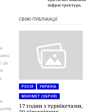
інфраструктура.
ї
СВІЖІ ПУБЛІКАЦІЇ
ли
вшись
ї. Це
ий
а.
РОСІЯ
УКРАЇНА
МІНОМЕТ (ЗБРОЯ)
на
17 годин з турнікетами,
 цьому
20 хірургічних