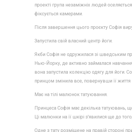
проекті група незаміжніх людей оселяється 
фіксується камерами.
Після завершення цього проєкту Софія ви
Запустила свій власний центр йоги.
Якби Софія не одружилася зі шведським при
Нью-Йорку, де активно займалася навчанням
вона запустила колекцію одягу для йоги. Софі
принцом змінила все, повернувши її життя 
Має на тілі малюнок татуювання.
Принцеса Софія має декілька татуювань, що
Ці малюнки на її шкірі з'явилися ще до того
Одне з тату розміщене на правій стороні пр