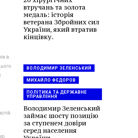
втручань та золота
медаль: історія
ветерана Збройних сил
України, який втратив
кінцівку.
ла в
цього
ВОЛОДИМИР ЗЕЛЕНСЬКИЙ
ї
МИХАЙЛО ФЕДОРОВ
ПОЛІТИКА ТА ДЕРЖАВНЕ
УПРАВЛІННЯ
Володимир Зеленський
стій.
займає шосту позицію
за ступенем довіри
серед населення
ер
України.