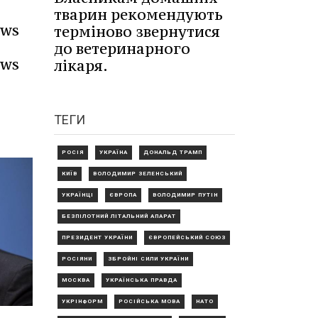
тварин рекомендують
ews
терміново звернутися
до ветеринарного
ews
лікаря.
ТЕГИ
РОСІЯ
УКРАЇНА
ДОНАЛЬД ТРАМП
КИЇВ
ВОЛОДИМИР ЗЕЛЕНСЬКИЙ
УКРАЇНЦІ
ЄВРОПА
ВОЛОДИМИР ПУТІН
БЕЗПІЛОТНИЙ ЛІТАЛЬНИЙ АПАРАТ
ПРЕЗИДЕНТ УКРАЇНИ
ЄВРОПЕЙСЬКИЙ СОЮЗ
РОСІЯНИ
ЗБРОЙНІ СИЛИ УКРАЇНИ
МОСКВА
УКРАЇНСЬКА ПРАВДА
УКРІНФОРМ
РОСІЙСЬКА МОВА
НАТО