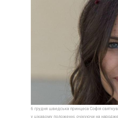
6 грудня шведська принцеса Софія святкува
у цікавому положенні, очікуючи на народже