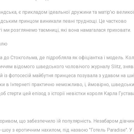
ндська, є прикладом ідеальної дружини та матір'ю велико
шведським принцом виникали певні труднощі. Це частково
ті ми розглянемо таємниці, які вона намагалася приховати.
ллю
а до Стокгольма, де підробляла як офіціантка і модель. Ко
личчям відомого шведського чоловічого журналу Slitz, зня
ній із фотосесій майбутня принцеса позувала з удавом на ши
імки в Інтернеті практично неможливо, і, ймовірно, шведськ
 стерти цей епізод з історії невістки короля Карла Густав
оривом, що забезпечило їй популярність. Незабаром дівчи
-шоу з еротичним нахилом, під назвою "Готель Paradise". У