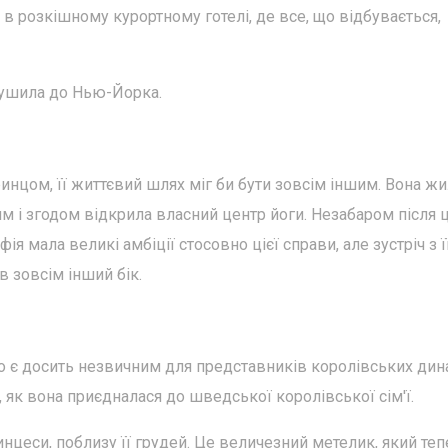
в розкішному курортному готелі, де все, що відбувається,
рушила до Нью-Йорка.
нцом, її життєвий шлях міг би бути зовсім іншим. Вона жи
 і згодом відкрила власний центр йоги. Незабаром після 
я мала великі амбіції стосовно цієї справи, але зустріч з ї
в зовсім інший бік.
 є досить незвичним для представників королівських дина
, як вона приєдналася до шведської королівської сім'ї.
инцеси, поблизу її грудей. Це величезний метелик, який теп