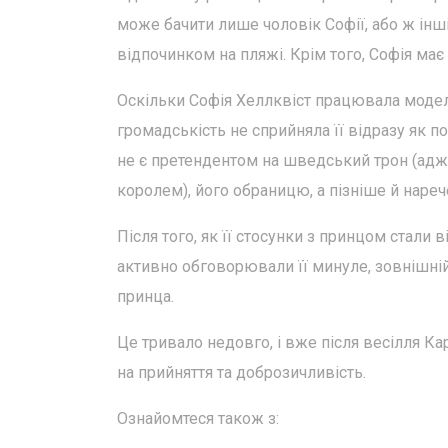
може бачити лише чоловік Софії, або ж інш
відпочинком на пляжі. Крім того, Софія має
Оскільки Софія Хеллквіст працювала модел
громадськість не сприйняла її відразу як п
не є претендентом на шведський трон (адже
королем), його обраницю, а пізніше й нареч
Після того, як її стосунки з принцом стали
активно обговорювали її минуле, зовнішній 
принца.
Це тривало недовго, і вже після весілля Ка
на прийняття та доброзичливість.
Ознайомтеся також з: