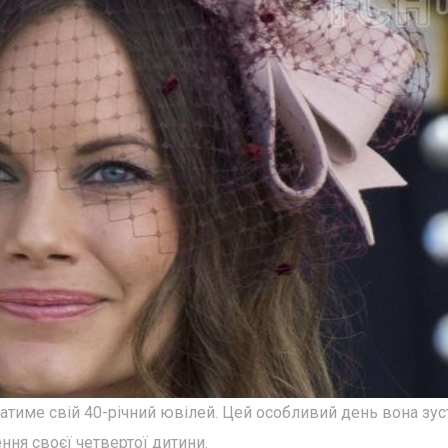
тиме свій 40-річний ювілей. Цей особливий день вона зус
ння своєї четвертої дитини.