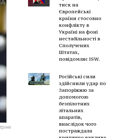
тиск на
Європейські
країни стосовно
конфлікту в
Україні на фоні
нестабільності в
Сполучених
Штатах,
повідомляє ISW.
Російські сили
здійснили удар по
Запоріжжю за
допомогою
безпілотних
літальних
апаратів,
внаслідок чого
тріне
постраждала
критично важлива