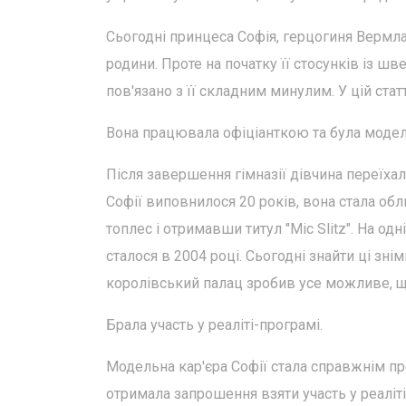
Сьогодні принцеса Софія, герцогиня Вермла
родини. Проте на початку її стосунків із 
пов'язано з її складним минулим. У цій стат
Вона працювала офіціанткою та була моде
Після завершення гімназії дівчина переїхал
Софії виповнилося 20 років, вона стала об
топлес і отримавши титул "Міс Slitz". На од
сталося в 2004 році. Сьогодні знайти ці зн
королівський палац зробив усе можливе, щоб
Брала участь у реаліті-програмі.
Модельна кар'єра Софії стала справжнім пр
отримала запрошення взяти участь у реаліті