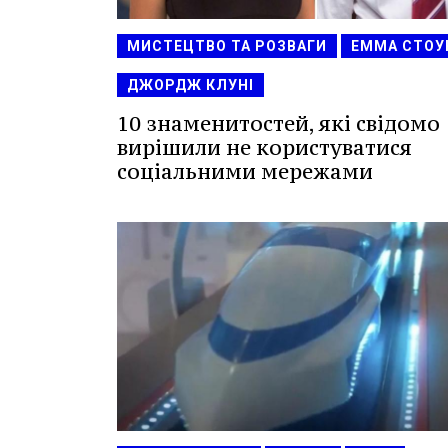
МИСТЕЦТВО ТА РОЗВАГИ
ЕММА СТОУ
ДЖОРДЖ КЛУНІ
10 знаменитостей, які свідомо
вирішили не користуватися
соціальними мережами