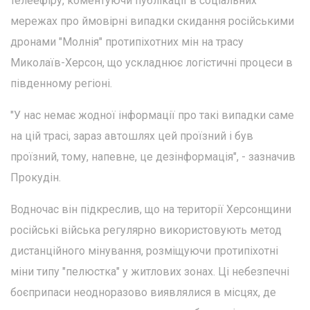
телеефіру, коментуючи публікації в соціальних
мережах про ймовірні випадки скидання російськими
дронами "Молнія" протипіхотних мін на трасу
Миколаїв-Херсон, що ускладнює логістичні процеси в
південному регіоні.
"У нас немає жодної інформації про такі випадки саме
на цій трасі, зараз автошлях цей проїзний і був
проїзний, тому, напевне, це дезінформація", - зазначив
Прокудін.
Водночас він підкреслив, що на території Херсонщини
російські війська регулярно використовують метод
дистанційного мінування, розміщуючи протипіхотні
міни типу "пелюстка" у житлових зонах. Ці небезпечні
боєприпаси неодноразово виявлялися в місцях, де