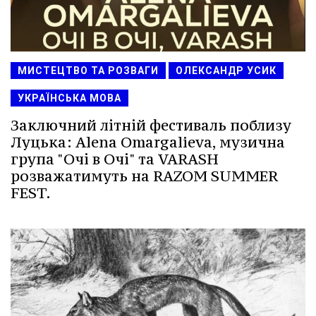
МИСТЕЦТВО ТА РОЗВАГИ
ОЛЕКСАНДР УСИК
УКРАЇНСЬКА МОВА
Заключний літній фестиваль поблизу
Луцька: Alena Omargalieva, музична
група "Очі в Очі" та VARASH
розважатимуть на RAZOM SUMMER
FEST.