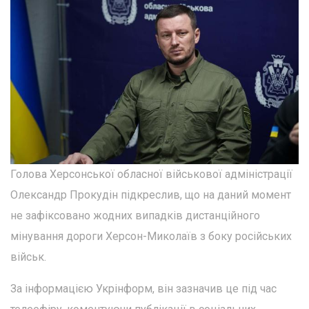
Голова Херсонської обласної військової адміністрації
Олександр Прокудін підкреслив, що на даний момент
не зафіксовано жодних випадків дистанційного
мінування дороги Херсон-Миколаїв з боку російських
військ.
За інформацією Укрінформ, він зазначив це під час