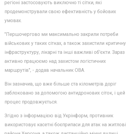
регіоні застосовують виключно ті сітки, які
продемонстрували свою ефективність у бойових
умовах.
"Першочергово ми максимально закрили потреби
військових у таких сітках, а також захистили критичну
інфраструктуру, лікарні та інші важливі об'єкти. Зараз
активно працюємо над захистом логістичних
маршрутів", - додав начальник ОВА.
Він зазначив, що вже більше ста кілометрів доріг
заблоковано за допомогою антидронових сіток, і цей
процес продовжується.
Згідно з інформацією від Укрінформ, противник
використовує касетні боєприпаси для атак на житлові
райони Херсона, а також дистанційно мінує вулиці