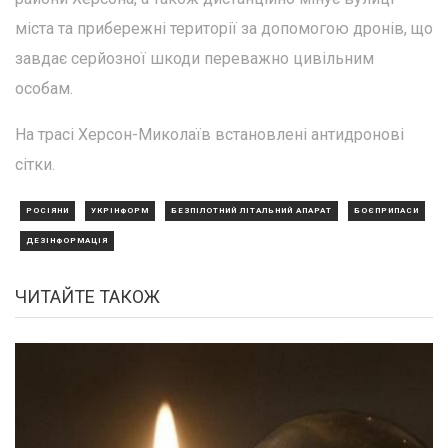
міста та прибережні території за допомогою дронів, що
завдає серйозної шкоди переважно цивільним
особам.
На трасі Херсон-Миколаїв встановлені антидронові
сітки.
РОСІЯНИ
УКРІНФОРМ
БЕЗПІЛОТНИЙ ЛІТАЛЬНИЙ АПАРАТ
БОЄПРИПАСИ
ДЕЗІНФОРМАЦІЯ
ЧИТАЙТЕ ТАКОЖ