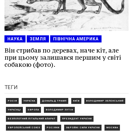
НАУКА
ЗЕМЛЯ
ПІВНІЧНА АМЕРИКА
Він стрибав по деревах, наче кіт, але
при цьому залишався першим у світі
собакою (фото).
ТЕГИ
РОСІЯ
УКРАЇНА
ДОНАЛЬД ТРАМП
КИЇВ
ВОЛОДИМИР ЗЕЛЕНСЬКИЙ
УКРАЇНЦІ
ЄВРОПА
ВОЛОДИМИР ПУТІН
БЕЗПІЛОТНИЙ ЛІТАЛЬНИЙ АПАРАТ
ПРЕЗИДЕНТ УКРАЇНИ
ЄВРОПЕЙСЬКИЙ СОЮЗ
РОСІЯНИ
ЗБРОЙНІ СИЛИ УКРАЇНИ
МОСКВА