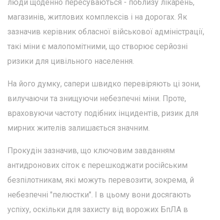
люди щоденно пересуваються - поблизу лікарень,
магазинів, житлових комплексів і на дорогах. Як
зазначив керівник обласної військової адміністрації,
такі міни є малопомітними, що створює серйозні
ризики для цивільного населення.
На його думку, сапери швидко перевіряють ці зони,
вилучаючи та знищуючи небезпечні міни. Проте,
враховуючи частоту подібних інцидентів, ризик для
мирних жителів залишається значним.
Прокудін зазначив, що ключовим завданням
антидронових сіток є перешкоджати російським
безпілотникам, які можуть перевозити, зокрема, й
небезпечні "пелюстки". І в цьому вони досягають
успіху, оскільки для захисту від ворожих БпЛА в